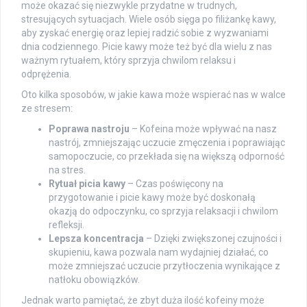
może okazać się niezwykle przydatne w trudnych,
stresujących sytuacjach. Wiele osób sięga po filiżankę kawy,
aby zyskać energię oraz lepiej radzić sobie z wyzwaniami
dnia codziennego. Picie kawy może też być dla wielu z nas
ważnym rytuałem, który sprzyja chwilom relaksu i
odprężenia.
Oto kilka sposobów, w jakie kawa może wspierać nas w walce
ze stresem:
Poprawa nastroju
– Kofeina może wpływać na nasz
nastrój, zmniejszając uczucie zmęczenia i poprawiając
samopoczucie, co przekłada się na większą odporność
na stres.
Rytuał picia kawy
– Czas poświęcony na
przygotowanie i picie kawy może być doskonałą
okazją do odpoczynku, co sprzyja relaksacji i chwilom
refleksji.
Lepsza koncentracja
– Dzięki zwiększonej czujności i
skupieniu, kawa pozwala nam wydajniej działać, co
może zmniejszać uczucie przytłoczenia wynikające z
natłoku obowiązków.
Jednak warto pamiętać, że zbyt duża ilość kofeiny może