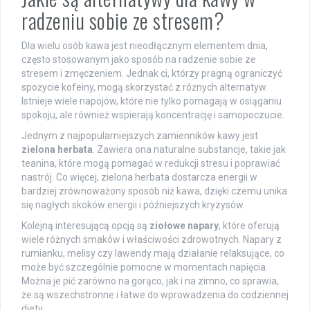
radzeniu sobie ze stresem?
Dla wielu osób kawa jest nieodłącznym elementem dnia,
często stosowanym jako sposób na radzenie sobie ze
stresem i zmęczeniem. Jednak ci, którzy pragną ograniczyć
spożycie kofeiny, mogą skorzystać z różnych alternatyw.
Istnieje wiele napojów, które nie tylko pomagają w osiąganiu
spokoju, ale również wspierają koncentrację i samopoczucie.
Jednym z najpopularniejszych zamienników kawy jest
zielona herbata
. Zawiera ona naturalne substancje, takie jak
teanina, które mogą pomagać w redukcji stresu i poprawiać
nastrój. Co więcej, zielona herbata dostarcza energii w
bardziej zrównoważony sposób niż kawa, dzięki czemu unika
się nagłych skoków energii i późniejszych kryzysów.
Kolejną interesującą opcją są
ziołowe napary
, które oferują
wiele różnych smaków i właściwości zdrowotnych. Napary z
rumianku, melisy czy lawendy mają działanie relaksujące, co
może być szczególnie pomocne w momentach napięcia.
Można je pić zarówno na gorąco, jak i na zimno, co sprawia,
że są wszechstronne i łatwe do wprowadzenia do codziennej
diety.