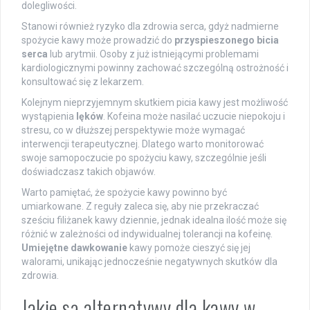
dolegliwości.
Stanowi również ryzyko dla zdrowia serca, gdyż nadmierne
spożycie kawy może prowadzić do
przyspieszonego bicia
serca
lub arytmii. Osoby z już istniejącymi problemami
kardiologicznymi powinny zachować szczególną ostrożność i
konsultować się z lekarzem.
Kolejnym nieprzyjemnym skutkiem picia kawy jest możliwość
wystąpienia
lęków
. Kofeina może nasilać uczucie niepokoju i
stresu, co w dłuższej perspektywie może wymagać
interwencji terapeutycznej. Dlatego warto monitorować
swoje samopoczucie po spożyciu kawy, szczególnie jeśli
doświadczasz takich objawów.
Warto pamiętać, że spożycie kawy powinno być
umiarkowane. Z reguły zaleca się, aby nie przekraczać
sześciu filiżanek kawy dziennie, jednak idealna ilość może się
różnić w zależności od indywidualnej tolerancji na kofeinę.
Umiejętne dawkowanie
kawy pomoże cieszyć się jej
walorami, unikając jednocześnie negatywnych skutków dla
zdrowia.
Jakie są alternatywy dla kawy w