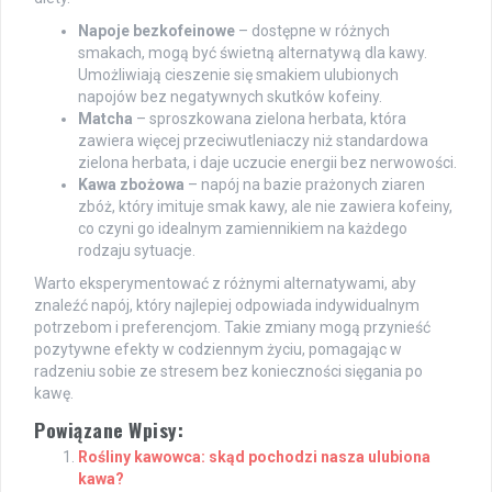
Napoje bezkofeinowe
– dostępne w różnych
smakach, mogą być świetną alternatywą dla kawy.
Umożliwiają cieszenie się smakiem ulubionych
napojów bez negatywnych skutków kofeiny.
Matcha
– sproszkowana zielona herbata, która
zawiera więcej przeciwutleniaczy niż standardowa
zielona herbata, i daje uczucie energii bez nerwowości.
Kawa zbożowa
– napój na bazie prażonych ziaren
zbóż, który imituje smak kawy, ale nie zawiera kofeiny,
co czyni go idealnym zamiennikiem na każdego
rodzaju sytuacje.
Warto eksperymentować z różnymi alternatywami, aby
znaleźć napój, który najlepiej odpowiada indywidualnym
potrzebom i preferencjom. Takie zmiany mogą przynieść
pozytywne efekty w codziennym życiu, pomagając w
radzeniu sobie ze stresem bez konieczności sięgania po
kawę.
Powiązane Wpisy:
Rośliny kawowca: skąd pochodzi nasza ulubiona
kawa?