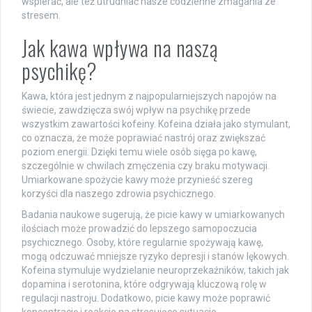
wspierać, ale też utrudniać nasze codzienne zmagania ze
stresem.
Jak kawa wpływa na naszą
psychikę?
Kawa, która jest jednym z najpopularniejszych napojów na
świecie, zawdzięcza swój wpływ na psychikę przede
wszystkim zawartości kofeiny. Kofeina działa jako stymulant,
co oznacza, że może poprawiać nastrój oraz zwiększać
poziom energii. Dzięki temu wiele osób sięga po kawę,
szczególnie w chwilach zmęczenia czy braku motywacji.
Umiarkowane spożycie kawy może przynieść szereg
korzyści dla naszego zdrowia psychicznego.
Badania naukowe sugerują, że picie kawy w umiarkowanych
ilościach może prowadzić do lepszego samopoczucia
psychicznego. Osoby, które regularnie spożywają kawę,
mogą odczuwać mniejsze ryzyko depresji i stanów lękowych.
Kofeina stymuluje wydzielanie neuroprzekaźników, takich jak
dopamina i serotonina, które odgrywają kluczową rolę w
regulacji nastroju. Dodatkowo, picie kawy może poprawić
koncentrację i reakcje na stresujące sytuacje.