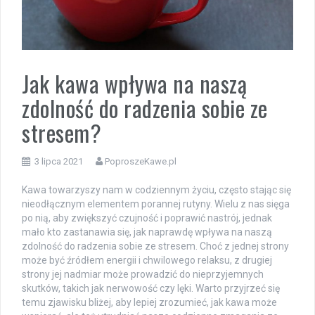
Jak kawa wpływa na naszą
zdolność do radzenia sobie ze
stresem?
3 lipca 2021
PoproszeKawe.pl
Kawa towarzyszy nam w codziennym życiu, często stając się
nieodłącznym elementem porannej rutyny. Wielu z nas sięga
po nią, aby zwiększyć czujność i poprawić nastrój, jednak
mało kto zastanawia się, jak naprawdę wpływa na naszą
zdolność do radzenia sobie ze stresem. Choć z jednej strony
może być źródłem energii i chwilowego relaksu, z drugiej
strony jej nadmiar może prowadzić do nieprzyjemnych
skutków, takich jak nerwowość czy lęki. Warto przyjrzeć się
temu zjawisku bliżej, aby lepiej zrozumieć, jak kawa może