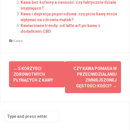
Kawa bez kofeiny a senność: czy faktycznie działa
usypiająco?
Kawa i depresja poporodowa: czy picie kawy może
wpływać na zdrowie matek?
Kawiarniane trendy: od latte art po kawę z
dodatkiem CBD
Kawa
Post
←
5 KORZYŚCI
CZY KAWA POMAGA W
navigation
ZDROWOTNYCH
PRZECIWDZIAŁANIU
PŁYNĄCYCH Z KAWY
ZMNIEJSZONEJ
GĘSTOŚCI KOŚCI?
→
Search
for: