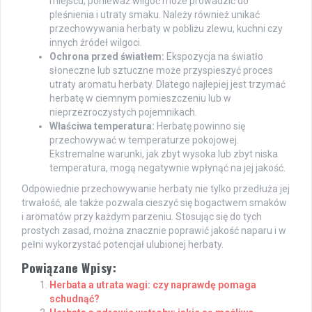
miejscu, ponieważ wilgoć może prowadzić do
pleśnienia i utraty smaku. Należy również unikać
przechowywania herbaty w pobliżu zlewu, kuchni czy
innych źródeł wilgoci.
Ochrona przed światłem:
Ekspozycja na światło
słoneczne lub sztuczne może przyspieszyć proces
utraty aromatu herbaty. Dlatego najlepiej jest trzymać
herbatę w ciemnym pomieszczeniu lub w
nieprzezroczystych pojemnikach.
Właściwa temperatura:
Herbatę powinno się
przechowywać w temperaturze pokojowej.
Ekstremalne warunki, jak zbyt wysoka lub zbyt niska
temperatura, mogą negatywnie wpłynąć na jej jakość.
Odpowiednie przechowywanie herbaty nie tylko przedłuża jej
trwałość, ale także pozwala cieszyć się bogactwem smaków
i aromatów przy każdym parzeniu. Stosując się do tych
prostych zasad, można znacznie poprawić jakość naparu i w
pełni wykorzystać potencjał ulubionej herbaty.
Powiązane Wpisy:
Herbata a utrata wagi: czy naprawdę pomaga
schudnąć?