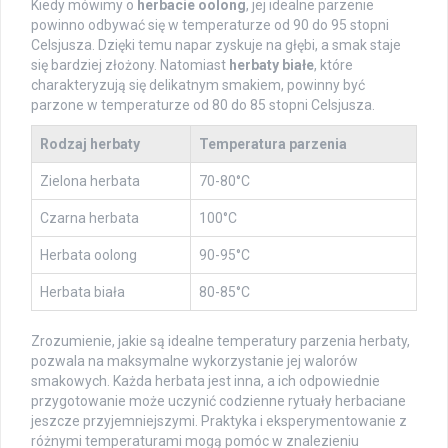
Kiedy mówimy o
herbacie oolong
, jej idealne parzenie
powinno odbywać się w temperaturze od 90 do 95 stopni
Celsjusza. Dzięki temu napar zyskuje na głębi, a smak staje
się bardziej złożony. Natomiast
herbaty białe
, które
charakteryzują się delikatnym smakiem, powinny być
parzone w temperaturze od 80 do 85 stopni Celsjusza.
Rodzaj herbaty
Temperatura parzenia
Zielona herbata
70-80°C
Czarna herbata
100°C
Herbata oolong
90-95°C
Herbata biała
80-85°C
Zrozumienie, jakie są idealne temperatury parzenia herbaty,
pozwala na maksymalne wykorzystanie jej walorów
smakowych. Każda herbata jest inna, a ich odpowiednie
przygotowanie może uczynić codzienne rytuały herbaciane
jeszcze przyjemniejszymi. Praktyka i eksperymentowanie z
różnymi temperaturami mogą pomóc w znalezieniu