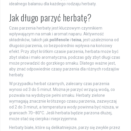
idealnego balansu dla każdego rodzaju herbaty.
Jak długo parzyć herbatę?
Czas parzenia herbaty jest kluczowym czynnikiem
wpływającym na smak i aromat naparu. Aktywność
składników, takich jak
polifenole
i
teina
, jest uzależniona od
długości parzenia, co bezpośrednio wpływa na końcowy
efekt. Przy zbyt krótkim czasie parzenia, herbata może być
zbyt słaba i mało aromatyczna, podczas gdy zbyt długi czas
może prowadzić do gorzkiego smaku. Dlatego ważne jest,
aby znać odpowiednie czasy parzenia dla różnych rodzajów
herbaty.
W przypadku herbat czarnych, zalecany czas parzenia
wynosi od 3 do 5 minut. Można je parzyć wrzącą wodą, co
pozwala na wydobycie pełni smaku. Herbaty zielone
wymagają znacznie krótszego czasu parzenia, zazwyczaj
od 2 do 3 minut, a temperatura wody powinna być niższa, w
granicach 70–80°C. Jeśli herbata będzie parzona dłużej,
może stać się cierpka i nieprzyjemna.
Herbaty białe, które są delikatniejsze, parzy się zwykle przez