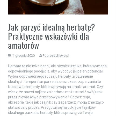
Jak parzyć idealną herbatę?
Praktyczne wskazówki dla
amatorów
1 grudnia 2020
PoproszeKawe.pl
Herbata to nie tylko napój, ale również sztuka, która wymaga
odpowiedniego podejścia, aby wydobyć jej pełen potencjał.
Wybór odpowiedniego rodzaju herbaty, zrozumienie
idealnych temperatur parzenia oraz czasu zaparzania to
kluczowe elementy, które wpływają na smak i aromat. Czy
wiesz, że nawet najlepsza herbata może stracić swój urok
przez niewłaściwe przechowywanie? Oprócz tego,
akcesoria, takie jak czajnik czy zaparzacz, mogą znacząco
ułatwić cały proces. Przygotuj się na odkrycie tajników
idealnego parzenia herbaty, które sprawią, że Twoje