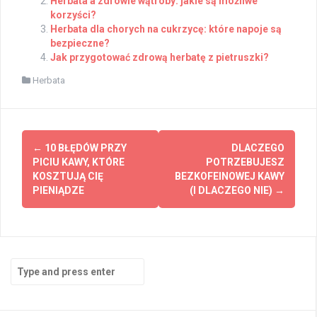
Herbata a zdrowie wątroby: jakie są możliwe
korzyści?
Herbata dla chorych na cukrzycę: które napoje są
bezpieczne?
Jak przygotować zdrową herbatę z pietruszki?
Herbata
Post
←
10 BŁĘDÓW PRZY
DLACZEGO
navigation
PICIU KAWY, KTÓRE
POTRZEBUJESZ
KOSZTUJĄ CIĘ
BEZKOFEINOWEJ KAWY
PIENIĄDZE
(I DLACZEGO NIE)
→
Search
for: