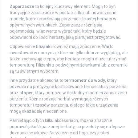
Zaparzacze
to kolejny kluczowy element. Mogą to być
tradycyjne zaparzacze w postaci sitka lub nowoczesne
modele, które umożliwiają parzenie liściastej herbaty w
optymalnych warunkach. Zaparzacze różnią się
pojemnością, więc warto wybrać taki, który będzie
odpowiedni do ilości herbaty, jaką planujesz przygotować.
Odpowiednie
filiżanki
również mają znaczenie. Warto
inwestować w naczynia, które nie tylko dobrze wyglądają, ale
także zachowują ciepło, aby herbata mogła dłużej utrzymać
temperaturę. Filiżanki z podwójnymi ściankami lub z ceramiki
są tu świetnym wyborem.
Inne przydatne akcesoria to
termometr do wody
, który
pozwala na precyzyjne kontrolowanie temperatury parzenia,
oraz
stoper
, który pomoże w dokładnym odmierzaniu czasu
parzenia. Różne rodzaje herbat wymagają różnych
temperatur i czasów parzenia, dlatego takie urządzenia
mogą okazać się nieocenione.
Pamiętając o tych kilku akcesoriach, można znacznie
poprawić jakość parzonej herbaty, co przełoży się na lepsze
doznania smakowe. Niezależnie od tego, czy jesteś