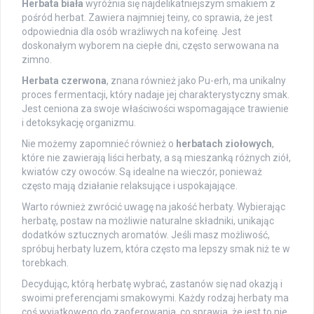
Herbata biała
wyróżnia się najdelikatniejszym smakiem z
pośród herbat. Zawiera najmniej teiny, co sprawia, że jest
odpowiednia dla osób wrażliwych na kofeinę. Jest
doskonałym wyborem na ciepłe dni, często serwowana na
zimno.
Herbata czerwona
, znana również jako Pu-erh, ma unikalny
proces fermentacji, który nadaje jej charakterystyczny smak.
Jest ceniona za swoje właściwości wspomagające trawienie
i detoksykację organizmu.
Nie możemy zapomnieć również o
herbatach ziołowych
,
które nie zawierają liści herbaty, a są mieszanką różnych ziół,
kwiatów czy owoców. Są idealne na wieczór, ponieważ
często mają działanie relaksujące i uspokajające.
Warto również zwrócić uwagę na jakość herbaty. Wybierając
herbatę, postaw na możliwie naturalne składniki, unikając
dodatków sztucznych aromatów. Jeśli masz możliwość,
spróbuj herbaty luzem, która często ma lepszy smak niż te w
torebkach.
Decydując, którą herbatę wybrać, zastanów się nad okazją i
swoimi preferencjami smakowymi. Każdy rodzaj herbaty ma
coś wyjątkowego do zaoferowania, co sprawia, że jest to nie