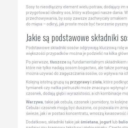
Sosy to nieodłączny element wielu potraw, dodający im 
przygotować idealny sos, który wzbogaci nasze dania. W
przechowywania, by sosy zawsze zachwycały smakiem i
do mięsa – odkryj, jak proste może być tworzenie pysz
Jakie są podstawowe składniki s
Podstawowe składniki sosów odgrywają kluczową rolę w
większości przypadków można je podzielić na kilka główn
Po pierwsze,
tłuszcze
są fundamentalnym składnikiem so
które nie tylko nadają sosom bogactwo, ale także poma
można używać do zagęszczania sosów, co wpływa na ich
Kolejną istotną grupą są
przyprawy i zioła
, które podkrę
tymianek czy natka pietruszki może znacząco wpłynąć na 
czosnek, dodają głębi i wyrazistości, a ich kombinacje 
Warzywa
, takie jak cebula, czosnek i pomidory, to kole
Cebula i czosnek mogą być duszone, co pozwala im zmię
świeże, jak i w postaci koncentratu, wnoszą kwasowość i
Dodatkowo, składniki takie jak
śmietana
,
jogurt
lub
buli
nadając mu kremową teksturę i głębię smaku. Często stos