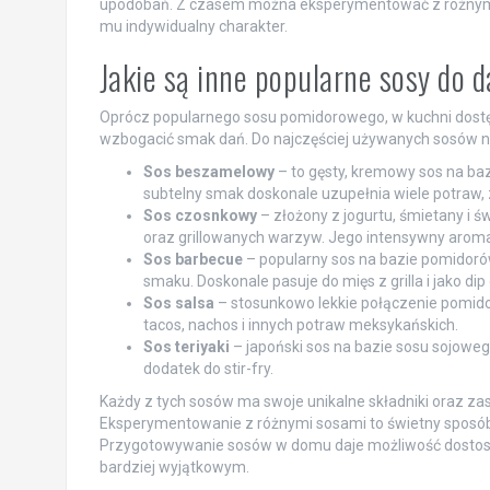
upodobań. Z czasem można eksperymentować z różnymi pr
mu indywidualny charakter.
Jakie są inne popularne sosy do 
Oprócz popularnego sosu pomidorowego, w kuchni dostęp
wzbogacić smak dań. Do najczęściej używanych sosów n
Sos beszamelowy
– to gęsty, kremowy sos na ba
subtelny smak doskonale uzupełnia wiele potraw,
Sos czosnkowy
– złożony z jogurtu, śmietany i 
oraz grillowanych warzyw. Jego intensywny aroma
Sos barbecue
– popularny sos na bazie pomidorów
smaku. Doskonale pasuje do mięs z grilla i jako dip
Sos salsa
– stosunkowo lekkie połączenie pomidorów
tacos, nachos i innych potraw meksykańskich.
Sos teriyaki
– japoński sos na bazie sosu sojoweg
dodatek do stir-fry.
Każdy z tych sosów ma swoje unikalne składniki oraz za
Eksperymentowanie z różnymi sosami to świetny sposó
Przygotowywanie sosów w domu daje możliwość dostosow
bardziej wyjątkowym.