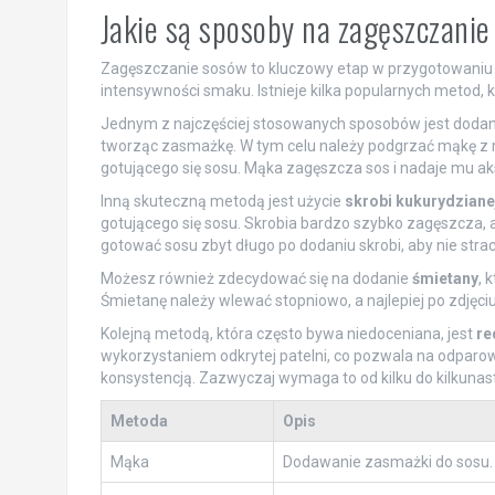
Jakie są sposoby na zagęszczani
Zagęszczanie sosów to kluczowy etap w przygotowaniu wi
intensywności smaku. Istnieje kilka popularnych metod,
Jednym z najczęściej stosowanych sposobów jest doda
tworząc zasmażkę. W tym celu należy podgrzać mąkę z m
gotującego się sosu. Mąka zagęszcza sos i nadaje mu ak
Inną skuteczną metodą jest użycie
skrobi kukurydziane
gotującego się sosu. Skrobia bardzo szybko zagęszcza, 
gotować sosu zbyt długo po dodaniu skrobi, aby nie strac
Możesz również zdecydować się na dodanie
śmietany
, 
Śmietanę należy wlewać stopniowo, a najlepiej po zdjęciu
Kolejną metodą, która często bywa niedoceniana, jest
re
wykorzystaniem odkrytej patelni, co pozwala na odparow
konsystencją. Zazwyczaj wymaga to od kilku do kilkunastu
Metoda
Opis
Mąka
Dodawanie zasmażki do sosu.