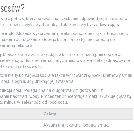
e sosów?
elu potraw, który pozwala na uzyskanie odpowiedniej konsystencji i
 które możesz wykorzystać, aby efekt końcowy był zadowalający.
nie
mąki
. Możesz wykorzystać niejako połączenie mąki z tłuszczem,
asłem do uzyskania złotego koloru, a następnie dodać ją do
samitną teksturę.
j
. Miesza się ją z zimną wodą lub bulionem, a następnie dodaje do
a efekty są widoczne niemal natychmiastowo. Pamiętaj jednak, by nie
iła swoich właściwości.
która nie tylko zagęści sos, ale także wprowadzi głęboki, kremowy smak.
 sosu z ognia, aby uniknąć jej zważenia.
dukcja
sosu. Polega ona na długotrwałym gotowaniu z
anie nadmiaru wody. Proces ten koncentruje smaki i skutkuje gęstszą
 minut, w zależności od ilości sosu.
Zalety
Aksamitna tekstura i bogaty smak.