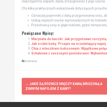
nieprzyjemny zapach, lepiej zrezygnować z jego użycia.
Oto kilka praktycznych wskazówek dotyczących przech
Oznaczaj pojemniki z datą przygotowania sosu, aby
Unikaj ciepłych sosów wprowadzonych do lodówki
Przechowuj sosy w głębi lodówki, gdzie temperatur
Powiązane Wpisy:
Marynata do kaczki: Jak przygotować soczystą
Jak zrobić kokę: Przepis na orzeźwiający napój
Chia z mleczkiem kokosowym: Wyjątkowe połą
Schabowe z suszonymi pomidorami: Wykwintne
Kulinaria
Post
←
JAKIE SĄ RÓŻNICE MIĘDZY KAWĄ MROŻONĄ A
navigation
ZIMNYM NAPOJEM Z KAWY?