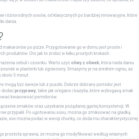
e różnorodnych sosów, od klasycznych po bardziej innowacyjne, które
ki dania.
?
d makaronów po pizze. Przygotowanie go w domu jest proste i
 produktów. Oto jak to zrobić w kilku prostych krokach.
żenia cebuli i czosnku. Warto użyć
oliwy z oliwek
, która nada daniu
czosnek w plasterki lub zgnieciony. Smażymy je na średnim ogniu, aż
j około 5 minut.
re mogą być świeże lub z puszki. Dobrze dobrany pomidor jest
o dodać
przyprawy
, takie jak oregano i bazylia, które wzbogacą smak
nsować kwasowość pomidorów.
ączenie smaków oraz uzyskanie pożądanej gęstej konsystencji. W
ę nie przypalił. Po ugotowaniu sosu, można go zmiksować na gładką
azie, sos można podać w wersji chunky, co doda mu charakterystycznej
 jego prostota sprawia, że można go modyfikować według własnych