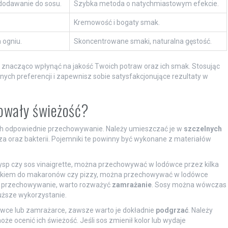
dodawanie do sosu.
Szybka metoda o natychmiastowym efekcie.
Kremowość i bogaty smak.
 ogniu.
Skoncentrowane smaki, naturalna gęstość.
znacząco wpłynąć na jakość Twoich potraw oraz ich smak. Stosując
ych preferencji i zapewnisz sobie satysfakcjonujące rezultaty w
howały świeżość?
 ich odpowiednie przechowywanie. Należy umieszczać je w
szczelnych
rza oraz bakterii. Pojemniki te powinny być wykonane z materiałów
 wysp czy sos vinaigrette, można przechowywać w lodówce przez kilka
datkiem do makaronów czy pizzy, można przechowywać w lodówce
e przechowywanie, warto rozważyć
zamrażanie
. Sosy można wówczas
łuższe wykorzystanie.
wce lub zamrażarce, zawsze warto je dokładnie
podgrzać
. Należy
że ocenić ich świeżość. Jeśli sos zmienił kolor lub wydaje