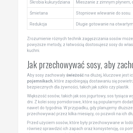
Skrobia kukurydziana
Mieszanie z zimnym płynem, 
Śmietana
Stopniowe wlewanie do sosu.
Redukcja
Długie gotowanie na otwartym
Zrozumienie różnych technik zagęszczania sosów może 
powyższe metody, z łatwością dostosujesz sosy do własn
kuchni.
Jak przechowywać sosy, aby zac
Aby sosy zachowały
świeżość
na dłużej, kluczowe jest
pojemnikach
, które zapobiegają dostawaniu się powiet
bezpiecznych dla żywności, takich jak szkło czy plastik.
Większość sosów, takich jak sos jogurtowy, sos tysiąca
dni. Z kolei sosy pomidorowe, które są popularnym do
nawet do tygodnia. W przypadku, gdy planujemy dłuższ
przechowywać przez kilka miesięcy, co pozwoli na ich d
Przed użyciem sosów, które były przechowywane w lodó
również sprawdzić ich zapach oraz konsystencję, co pomo