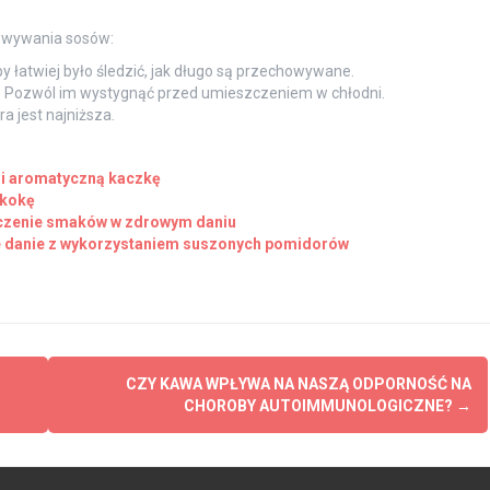
owywania sosów:
 łatwiej było śledzić, jak długo są przechowywane.
. Pozwól im wystygnąć przed umieszczeniem w chłodni.
a jest najniższa.
 i aromatyczną kaczkę
 kokę
czenie smaków w zdrowym daniu
 danie z wykorzystaniem suszonych pomidorów
CZY KAWA WPŁYWA NA NASZĄ ODPORNOŚĆ NA
CHOROBY AUTOIMMUNOLOGICZNE?
→