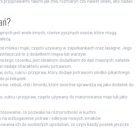
zyprawami, takimi jak chili, rozmaryn czy nawet oliwki, aby nadać
dań?
nych jest wiele innych, równie pysznych sosów, które mogą
ależą:
zie mleka i mąki, często używany w zapiekankach oraz lasagne. Jego
 zwłaszcza te z dodatkiem mięsa lub warzyw.
świeżego czosnku, jest idealnym dodatkiem do dań mięsnych, sałatek
t nadaje charakteru wielu potrawom.
, octu, cukru i przypraw, który dodaje potrawom słodko-pikantnego
 do przekąsek.
, cebuli, chili i limonki, które świetnie sprawdza się jako dodatek do
o, cukru i przypraw, często używany do marynowania mięs lub jako
stosowanie, co pozwala na różnorodność w kuchni.
b na wzbogacenie potraw i odkrycie nowych smaków.
ania ich do osobistych upodobań, co czyni każdy posiłek jeszcze