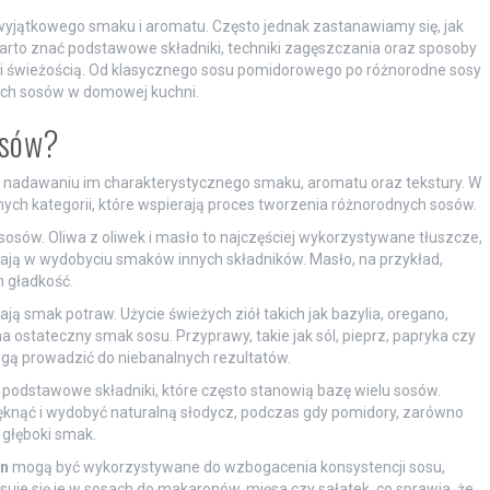
wyjątkowego smaku i aromatu. Często jednak zastanawiamy się, jak
arto znać podstawowe składniki, techniki zagęszczania oraz sposoby
 świeżością. Od klasycznego sosu pomidorowego po różnorodne sosy
nych sosów w domowej kuchni.
osów?
 nadawaniu im charakterystycznego smaku, aromatu oraz tekstury. W
ych kategorii, które wspierają proces tworzenia różnorodnych sosów.
sów. Oliwa z oliwek i masło to najczęściej wykorzystywane tłuszcze,
gają w wydobyciu smaków innych składników. Masło, na przykład,
 gładkość.
cają smak potraw. Użycie świeżych ziół takich jak bazylia, oregano,
ostateczny smak sosu. Przyprawy, takie jak sól, pieprz, papryka czy
mogą prowadzić do niebanalnych rezultatów.
jne podstawowe składniki, które często stanowią bazę wielu sosów.
knąć i wydobyć naturalną słodycz, podczas gdy pomidory, zarówno
 głęboki smak.
on
mogą być wykorzystywane do wzbogacenia konsystencji sosu,
uje się je w sosach do makaronów, mięsa czy sałatek, co sprawia, że