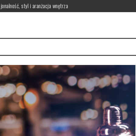
onalność, styl i aranżacja wnętrza
erringi dla efektywnego uszczelnienia w maszynach przemysłowych
óre warto znać
matologa? Kluczowe korzyści dla zdrowia jamy ustnej
 – jak przygotować zdrowy i smaczny posiłek dla malucha?
odnik po asortymencie i doradztwie ekspertów