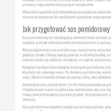
potrawy stają się bardziej sycące i smakowite.
Właściwe łączenie tych składników pozwala na stworzeni
można dostosować do osobistych upodobań oraz specyfi
Jak przygotować sos pomidorowy
Sos pomidorowy to nieodłączny element wielu potraw, o
szybkie, a smak zdecydowanie przewyższa ten z gotowych
Aby przygotować sos pomidorowy, zaczynamy od podsma
głębszy smak. Cebulę należy pokroić w drobną kostkę, a 
cebula stanie się szklista i zmięknie, co zajmie zazwycza
Kolejnym krokiem jest dodanie krojonych pomidorów, któ
kluczem do udanego sosu. Po dodaniu pomidorów, wart
sosu. Można również dodać szczyptę cukru, aby zbala
Gotowanie sosu przez około 15-20 minut pozwala na poł
międzyczasie warto co jakiś czas zamieszać, aby sos si
masę, jeśli preferujemy sos bez grudek. W przeciwnym r
tekstury.
Sos pomidorowy idealnie nadaje się do wielu potraw, a