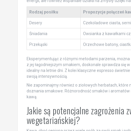
energii, ale również wspaniale działa na zmysły dzięk
Rodzaj posiłku
Propozycje połączeń ka
Desery
Czekoladowe ciasta, serni
Śniadania
Owsianka z kawałkami czek
Przekąski
Orzechowe batony, ciastk
Eksperymentując z różnymi metodami parzenia, można o
z jej łagodniejszym smakiem, doskonale sprawdza się w
idealny na letnie dni. Z kolei klasyczne espresso świet
swoją intensywnością.
Nie zapominajmy również o ziołowych herbatach, które 
doznania smakowe. Różnorodność smaków i aromatów spr
kawą.
Jakie są potencjalne zagrożenia z
wegetariańskiej?
Kawa, choć ceniona przez wiele osób za swój smak i po