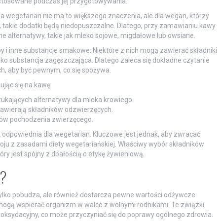
 stosowane podczas jej przygotowywania.
la wegetarian nie ma to większego znaczenia, ale dla wegan, którzy
 takie dodatki będą niedopuszczalne. Dlatego, przy zamawianiu kawy
ne alternatywy, takie jak mleko sojowe, migdałowe lub owsiane.
y i inne substancje smakowe. Niektóre z nich mogą zawierać składniki
ako substancja zagęszczająca. Dlatego zaleca się dokładne czytanie
h, aby być pewnym, co się spożywa.
ując się na kawę:
zukających alternatywy dla mleka krowiego.
 zawierają składników odzwierzęcych.
tków pochodzenia zwierzęcego.
t odpowiednia dla wegetarian. Kluczowe jest jednak, aby zwracać
ju z zasadami diety wegetariańskiej. Właściwy wybór składników
y jest spójny z dbałością o etykę żywieniową.
a?
tylko pobudza, ale również dostarcza pewne wartości odżywcze.
 mogą wspierać organizm w walce z wolnymi rodnikami. Te związki
ksydacyjny, co może przyczyniać się do poprawy ogólnego zdrowia.