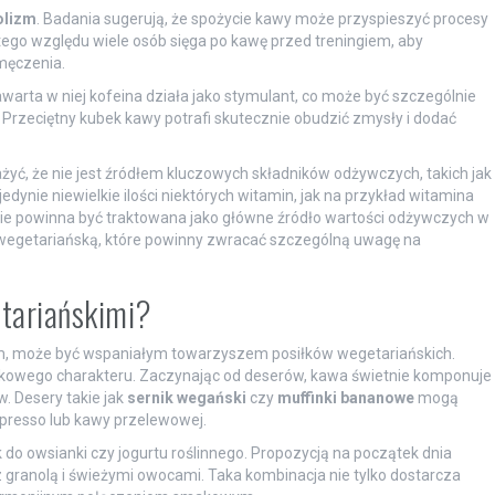
olizm
. Badania sugerują, że spożycie kawy może przyspieszyć procesy
tego względu wiele osób sięga po kawę przed treningiem, aby
męczenia.
awarta w niej kofeina działa jako stymulant, co może być szczególnie
Przeciętny kubek kawy potrafi skutecznie obudzić zmysły i dodać
yć, że nie jest źródłem kluczowych składników odżywczych, takich jak
 jedynie niewielkie ilości niektórych witamin, jak na przykład witamina
o nie powinna być traktowana jako główne źródło wartości odżywczych w
ę wegetariańską, które powinny zwracać szczególną uwagę na
etariańskimi?
, może być wspaniałym towarzyszem posiłków wegetariańskich.
tkowego charakteru. Zaczynając od deserów, kawa świetnie komponuje
. Desery takie jak
sernik wegański
czy
muffinki bananowe
mogą
spresso lub kawy przelewowej.
o owsianki czy jogurtu roślinnego. Propozycją na początek dnia
ranolą i świeżymi owocami. Taka kombinacja nie tylko dostarcza