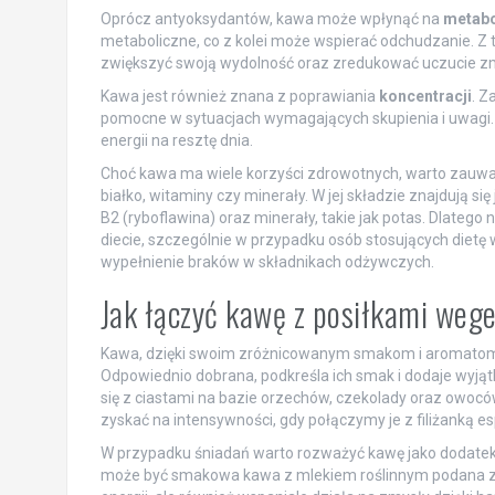
Oprócz antyoksydantów, kawa może wpłynąć na
metab
metaboliczne, co z kolei może wspierać odchudzanie. Z 
zwiększyć swoją wydolność oraz zredukować uczucie z
Kawa jest również znana z poprawiania
koncentracji
. Z
pomocne w sytuacjach wymagających skupienia i uwagi. 
energii na resztę dnia.
Choć kawa ma wiele korzyści zdrowotnych, warto zauważ
białko, witaminy czy minerały. W jej składzie znajdują się
B2 (ryboflawina) oraz minerały, takie jak potas. Dlateg
diecie, szczególnie w przypadku osób stosujących diet
wypełnienie braków w składnikach odżywczych.
Jak łączyć kawę z posiłkami weg
Kawa, dzięki swoim zróżnicowanym smakom i aromatom
Odpowiednio dobrana, podkreśla ich smak i dodaje wyją
się z ciastami na bazie orzechów, czekolady oraz owoców
zyskać na intensywności, gdy połączymy je z filiżanką e
W przypadku śniadań warto rozważyć kawę jako dodatek d
może być smakowa kawa z mlekiem roślinnym podana z g