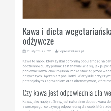
Kawa i dieta wegetariańska
odżywcze
23 stycznia 2022
PoproszeKawe.pl
Kawa to napój, który zyskał ogromną popularność na cał
codzienności. Czy jednak zastanawialiście się, jak jej pi
ponieważ kawa, choć roślinna, może stawiać przed weg
odżywczych i łączenia z posiłkami. W artykule przyjrzym
potencjalnym zagrożeniom oraz alternatywom, które mog
Czy kawa jest odpowiednia dla w
Kawa, jako napój roślinny, jest naturalnie dopasowana d
zwierzęcego, co czyni ją odpowiednią dla osób, które z