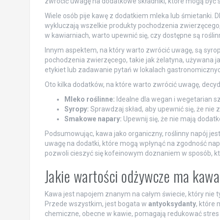
zwrócić uwagę na dodatkowe składniki, które mogą być
Wiele osób pije kawę z dodatkiem mleka lub śmietanki. D
wykluczają wszelkie produkty pochodzenia zwierzęcego,
w kawiarniach, warto upewnić się, czy dostępne są roślin
Innym aspektem, na który warto zwrócić uwagę, są syrop
pochodzenia zwierzęcego, takie jak żelatyna, używana j
etykiet lub zadawanie pytań w lokalach gastronomicznyc
Oto kilka dodatków, na które warto zwrócić uwagę, decyd
Mleko roślinne:
Idealne dla wegan i wegetarian s
Syropy:
Sprawdzaj skład, aby upewnić się, że nie
Smakowe napary:
Upewnij się, że nie mają doda
Podsumowując, kawa jako organiczny, roślinny napój jes
uwagę na dodatki, które mogą wpłynąć na zgodność napo
pozwoli cieszyć się kofeinowym doznaniem w sposób, któr
Jakie wartości odżywcze ma kaw
Kawa jest napojem znanym na całym świecie, który nie 
Przede wszystkim, jest bogata w
antyoksydanty
, które
chemiczne, obecne w kawie, pomagają redukować stres o