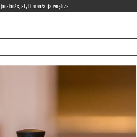
onalność, styl i aranżacja wnętrza
erringi dla efektywnego uszczelnienia w maszynach przemysłowych
óre warto znać
matologa? Kluczowe korzyści dla zdrowia jamy ustnej
 – jak przygotować zdrowy i smaczny posiłek dla malucha?
odnik po asortymencie i doradztwie ekspertów