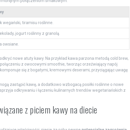
i harmonijnym połączeniom smakowym.
wy
k wegański, tiramisu roślinne.
olady, jogurt roślinny z granolą.
a owsiane.
dkryć nowe atuty kawy. Na przykład kawa parzona metodą cold brew,
 połączeniu z owocowymi smoothie, tworząc orzeźwiający napój
nie komponuje się z bogatymi, kremowymi deserami, przyciągając uwagę
mogą zastąpić kawę, a dodatkowo wzbogacą posiłki roślinne o nowe
zyja odkrywaniu i łączeniu kulinarnych trendów wegetariańskich z
wiązane z piciem kawy na diecie
budzające właściwości, niesie za sobą pewne
potencjalne zagrożenia
,