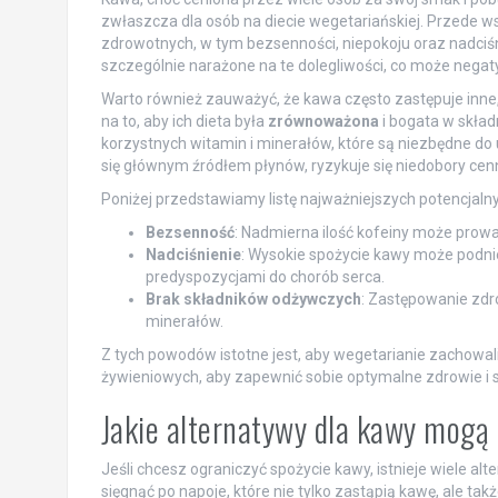
zwłaszcza dla osób na diecie wegetariańskiej. Przede w
zdrowotnych, w tym bezsenności, niepokoju oraz nadciśnie
szczególnie narażone na te dolegliwości, co może neg
Warto również zauważyć, że kawa często zastępuje inne
na to, aby ich dieta była
zrównoważona
i bogata w skład
korzystnych witamin i minerałów, które są niezbędne do
się głównym źródłem płynów, ryzykuje się niedobory ce
Poniżej przedstawiamy listę najważniejszych potencjaln
Bezsenność
: Nadmierna ilość kofeiny może prowa
Nadciśnienie
: Wysokie spożycie kawy może podnieś
predyspozycjami do chorób serca.
Brak składników odżywczych
: Zastępowanie zd
minerałów.
Z tych powodów istotne jest, aby wegetarianie zachowal
żywieniowych, aby zapewnić sobie optymalne zdrowie i
Jakie alternatywy dla kawy mogą 
Jeśli chcesz ograniczyć spożycie kawy, istnieje wiele al
sięgnąć po napoje, które nie tylko zastąpią kawę, ale t