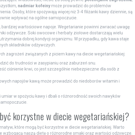
szystkim,
nadmiar kofeiny
może prowadzić do problemów
nia. Osoby, które spożywają więcej niż 3-4 filiżanki kawy dziennie, są
atywnie wpływać na ogólne samopoczucie.
, bardziej wartościowe napoje. Wegetarianie powinni zwracać uwagę
niki odżywcze. Soki owocowe i herbaty ziołowe dostarczają wielu
 utrzymania dobrej kondycji organizmu. W przypadku, gdy kawa staje
nnych składników odżywczych.
ych zagrożeń związanych z piciem kawy na diecie wegetariańskiej:
dzić do trudności w zasypianiu oraz zaburzeń snu.
ć ciśnienie krwi, co jest szczególnie niebezpieczne dla osób z
rowych napojów kawą może prowadzić do niedoborów witamin i
i umiar w spożyciu kawy i dbali o różnorodność swoich nawyków
 samopoczucie.
być korzystne w diecie wegetariańskiej?
ternatyw, które mogą być korzystne w diecie wegetariańskiej. Warto
akże wzbogacą naszą dietę o różnorodne smaki oraz wartości odżywcze.