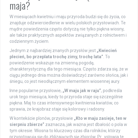
maja?
W miesiącach kwietniu i maju przyroda budzi się do życia, co
znajduje odzwierciedlenie w wielu polskich przysłowiach. Te
mądre powiedzenia często dotyczą nie tylko piękna wiosny,
ale także praktycznych aspektów związanych z rolnictwem i
codziennym życiem.
Jednym z najbardziej znanych przysłów jest
„Kwiecień
plecień, bo przeplata trochę zimy, trochę lata”
. To
powiedzenie wskazuje na zmienną pogodę,
charakterystyczną dla tego miesiąca. Często zdarza się, że w
ciągu jednego dnia można doświadczyć zarówno słońca, jak i
śniegu, co jest nieodłącznym elementem wiosennej aury.
Inne popularne przysłowie,
„W maju jak w raju”
, podkreśla
urok tego miesiąca, kiedy to przyroda staje się szczególnie
piękna. Maj to czas intensywnego kwitnienia kwiatów, co
sprawia, że krajobraz staje się kolorowy i radosny.
W kontekście plonów, przysłowie
„Kto w maju zasieje, ten w
sierpniu zbierze”
zaznacza, jak ważna jest dbałość o pola w
tym okresie. Wiosna to kluczowy czas dla rolników, którzy
przygotowują się do zbliżających się zbiorów. Pr…ysłowia te