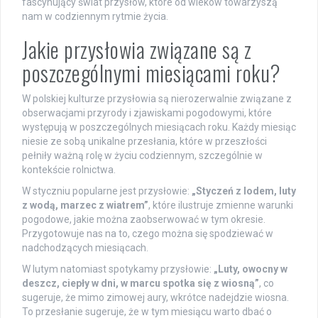
fascynujący świat przysłów, które od wieków towarzyszą
nam w codziennym rytmie życia.
Jakie przysłowia związane są z
poszczególnymi miesiącami roku?
W polskiej kulturze przysłowia są nierozerwalnie związane z
obserwacjami przyrody i zjawiskami pogodowymi, które
występują w poszczególnych miesiącach roku. Każdy miesiąc
niesie ze sobą unikalne przesłania, które w przeszłości
pełniły ważną rolę w życiu codziennym, szczególnie w
kontekście rolnictwa.
W styczniu popularne jest przysłowie:
„Styczeń z lodem, luty
z wodą, marzec z wiatrem”
, które ilustruje zmienne warunki
pogodowe, jakie można zaobserwować w tym okresie.
Przygotowuje nas na to, czego można się spodziewać w
nadchodzących miesiącach.
W lutym natomiast spotykamy przysłowie:
„Luty, owocny w
deszcz, ciepły w dni, w marcu spotka się z wiosną”
, co
sugeruje, że mimo zimowej aury, wkrótce nadejdzie wiosna.
To przesłanie sugeruje, że w tym miesiącu warto dbać o