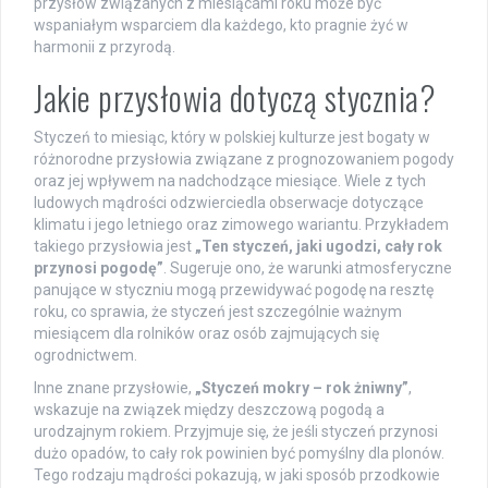
przysłów związanych z miesiącami roku może być
wspaniałym wsparciem dla każdego, kto pragnie żyć w
harmonii z przyrodą.
Jakie przysłowia dotyczą stycznia?
Styczeń to miesiąc, który w polskiej kulturze jest bogaty w
różnorodne przysłowia związane z prognozowaniem pogody
oraz jej wpływem na nadchodzące miesiące. Wiele z tych
ludowych mądrości odzwierciedla obserwacje dotyczące
klimatu i jego letniego oraz zimowego wariantu. Przykładem
takiego przysłowia jest
„Ten styczeń, jaki ugodzi, cały rok
przynosi pogodę”
. Sugeruje ono, że warunki atmosferyczne
panujące w styczniu mogą przewidywać pogodę na resztę
roku, co sprawia, że styczeń jest szczególnie ważnym
miesiącem dla rolników oraz osób zajmujących się
ogrodnictwem.
Inne znane przysłowie,
„Styczeń mokry – rok żniwny”
,
wskazuje na związek między deszczową pogodą a
urodzajnym rokiem. Przyjmuje się, że jeśli styczeń przynosi
dużo opadów, to cały rok powinien być pomyślny dla plonów.
Tego rodzaju mądrości pokazują, w jaki sposób przodkowie