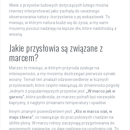
Wiele z przysłów ludowych dotyczących lutego można
również interpretować jako zachętę do uważnego
obserwowania natury i korzystania z jej wskazówek. To
miesiąc, w którym natura budzi się do życia, a my sami
możemy poczuć nadzieję na lepsze dni, które nadchodzą z
wiosną.
Jakie przysłowia są związane z
marcem?
Marzec to miesiąc, w którym przyroda zyskuje na
intensywności, a my możemy dostrzegać pierwsze oznaki
wiosny. Temat ten znalazł odzwierciedlenie w licznych
przysłowiach, które często nawiązują do zmienności pogody.
Jednym z popularniejszych przysłów jest:
„W marcu jak w
garncu”
, które podkreśla, że marzec potrafi być niezwykle
kapryśny, z nagłymi zmianami temperatury i opadów.
Innym znanym powiedzeniem jest:
„Kto w marcu siał, w
maju zbiera”
, co nawiązuje do prac polowych i nadziei na
obfite plony. W marcu rolnicy zaczynają przygotowania do
wiosennych zasiewów, co daje nadzieję na urodzajny rok. To