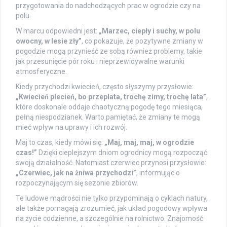
przygotowania do nadchodzących prac w ogrodzie czy na
polu.
W marcu odpowiedni jest:
„Marzec, ciepły i suchy, w polu
owocny, w lesie zły”
, co pokazuje, że pozytywne zmiany w
pogodzie mogą przynieść ze sobą również problemy, takie
jak przesunięcie pór roku i nieprzewidywalne warunki
atmosferyczne.
Kiedy przychodzi kwiecień, często słyszymy przysłowie:
„Kwiecień plecień, bo przeplata, trochę zimy, trochę lata”
,
które doskonale oddaje chaotyczną pogodę tego miesiąca,
pełną niespodzianek. Warto pamiętać, że zmiany te mogą
mieć wpływ na uprawy i ich rozwój.
Maj to czas, kiedy mówi się:
„Maj, maj, maj, w ogrodzie
czas!”
Dzięki cieplejszym dniom ogrodnicy mogą rozpocząć
swoją działalność. Natomiast czerwiec przynosi przysłowie:
„Czerwiec, jak na żniwa przychodzi”
, informując o
rozpoczynającym się sezonie zbiorów.
Te ludowe mądrości nie tylko przypominają o cyklach natury,
ale także pomagają zrozumieć, jak układ pogodowy wpływa
na życie codzienne, a szczególnie na rolnictwo. Znajomość