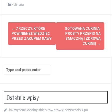
Kulinaria
Post
←
7 RZECZY, KTÓRE
GOTOWANA CUKINIA:
navigation
POWINIENEŚ WIEDZIEĆ
PROSTY PRZEPIS NA
PRZED ZAKUPEM KAWY
SMACZNĄ I ZDROWĄ
CUKINIĘ
→
Search
for:
Ostatnie wpisy
Jak wybrać idealny sklep rowerowy: przewodnik po