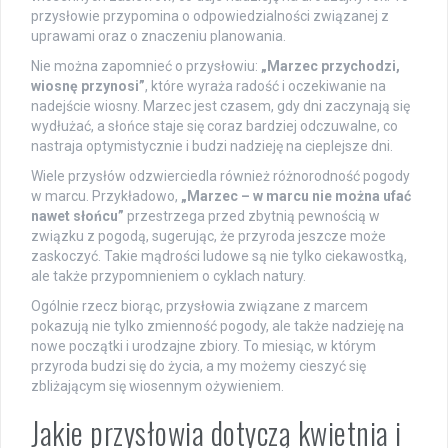
przysłowie przypomina o odpowiedzialności związanej z
uprawami oraz o znaczeniu planowania.
Nie można zapomnieć o przysłowiu:
„Marzec przychodzi,
wiosnę przynosi”
, które wyraża radość i oczekiwanie na
nadejście wiosny. Marzec jest czasem, gdy dni zaczynają się
wydłużać, a słońce staje się coraz bardziej odczuwalne, co
nastraja optymistycznie i budzi nadzieję na cieplejsze dni.
Wiele przysłów odzwierciedla również różnorodność pogody
w marcu. Przykładowo,
„Marzec – w marcu nie można ufać
nawet słońcu”
przestrzega przed zbytnią pewnością w
związku z pogodą, sugerując, że przyroda jeszcze może
zaskoczyć. Takie mądrości ludowe są nie tylko ciekawostką,
ale także przypomnieniem o cyklach natury.
Ogólnie rzecz biorąc, przysłowia związane z marcem
pokazują nie tylko zmienność pogody, ale także nadzieję na
nowe początki i urodzajne zbiory. To miesiąc, w którym
przyroda budzi się do życia, a my możemy cieszyć się
zbliżającym się wiosennym ożywieniem.
Jakie przysłowia dotyczą kwietnia i