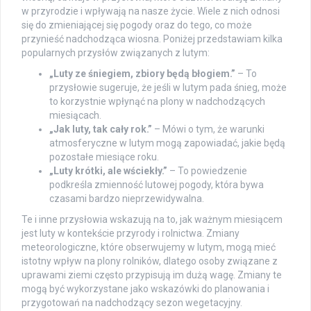
w przyrodzie i wpływają na nasze życie. Wiele z nich odnosi
się do zmieniającej się pogody oraz do tego, co może
przynieść nadchodząca wiosna. Poniżej przedstawiam kilka
popularnych przysłów związanych z lutym:
„Luty ze śniegiem, zbiory będą błogiem.”
– To
przysłowie sugeruje, że jeśli w lutym pada śnieg, może
to korzystnie wpłynąć na plony w nadchodzących
miesiącach.
„Jak luty, tak cały rok.”
– Mówi o tym, że warunki
atmosferyczne w lutym mogą zapowiadać, jakie będą
pozostałe miesiące roku.
„Luty krótki, ale wściekły.”
– To powiedzenie
podkreśla zmienność lutowej pogody, która bywa
czasami bardzo nieprzewidywalna.
Te i inne przysłowia wskazują na to, jak ważnym miesiącem
jest luty w kontekście przyrody i rolnictwa. Zmiany
meteorologiczne, które obserwujemy w lutym, mogą mieć
istotny wpływ na plony rolników, dlatego osoby związane z
uprawami ziemi często przypisują im dużą wagę. Zmiany te
mogą być wykorzystane jako wskazówki do planowania i
przygotowań na nadchodzący sezon wegetacyjny.