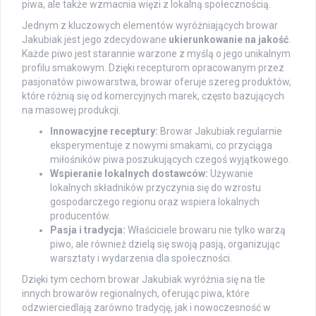
piwa, ale także wzmacnia więzi z lokalną społecznością.
Jednym z kluczowych elementów wyróżniających browar
Jakubiak jest jego zdecydowane
ukierunkowanie na jakość
.
Każde piwo jest starannie warzone z myślą o jego unikalnym
profilu smakowym. Dzięki recepturom opracowanym przez
pasjonatów piwowarstwa, browar oferuje szereg produktów,
które różnią się od komercyjnych marek, często bazujących
na masowej produkcji.
Innowacyjne receptury:
Browar Jakubiak regularnie
eksperymentuje z nowymi smakami, co przyciąga
miłośników piwa poszukujących czegoś wyjątkowego.
Wspieranie lokalnych dostawców:
Używanie
lokalnych składników przyczynia się do wzrostu
gospodarczego regionu oraz wspiera lokalnych
producentów.
Pasja i tradycja:
Właściciele browaru nie tylko warzą
piwo, ale również dzielą się swoją pasją, organizując
warsztaty i wydarzenia dla społeczności.
Dzięki tym cechom browar Jakubiak wyróżnia się na tle
innych browarów regionalnych, oferując piwa, które
odzwierciedlają zarówno tradycję, jak i nowoczesność w