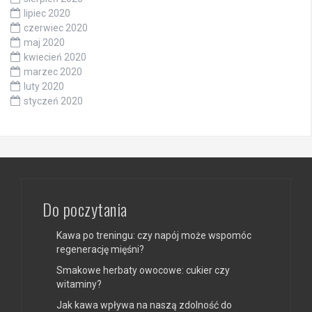
lipiec 2020
czerwiec 2020
maj 2020
kwiecień 2020
marzec 2020
luty 2020
styczeń 2020
Do poczytania
Kawa po treningu: czy napój może wspomóc
regenerację mięśni?
Smakowe herbaty owocowe: cukier czy
witaminy?
Jak kawa wpływa na naszą zdolność do