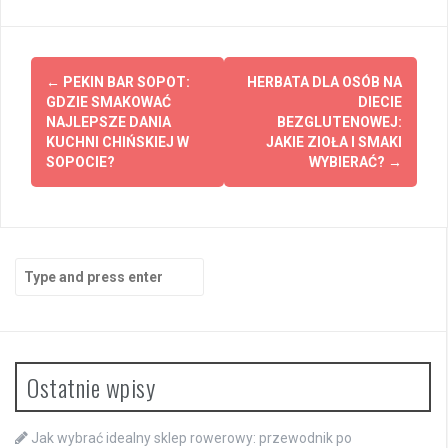
Post
←
PEKIN BAR SOPOT:
HERBATA DLA OSÓB NA
navigation
GDZIE SMAKOWAĆ
DIECIE
NAJLEPSZE DANIA
BEZGLUTENOWEJ:
KUCHNI CHIŃSKIEJ W
JAKIE ZIOŁA I SMAKI
SOPOCIE?
WYBIERAĆ?
→
Search
for:
Ostatnie wpisy
Jak wybrać idealny sklep rowerowy: przewodnik po