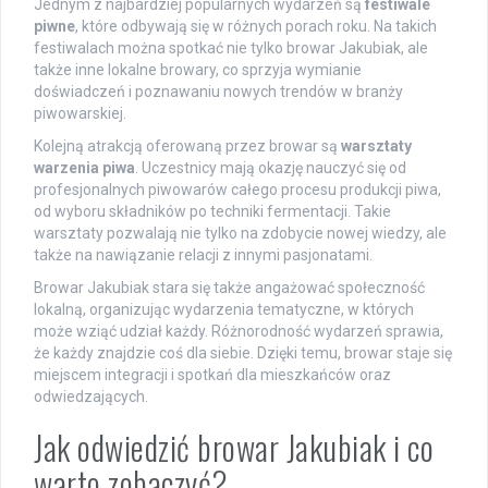
Jednym z najbardziej popularnych wydarzeń są
festiwale
piwne
, które odbywają się w różnych porach roku. Na takich
festiwalach można spotkać nie tylko browar Jakubiak, ale
także inne lokalne browary, co sprzyja wymianie
doświadczeń i poznawaniu nowych trendów w branży
piwowarskiej.
Kolejną atrakcją oferowaną przez browar są
warsztaty
warzenia piwa
. Uczestnicy mają okazję nauczyć się od
profesjonalnych piwowarów całego procesu produkcji piwa,
od wyboru składników po techniki fermentacji. Takie
warsztaty pozwalają nie tylko na zdobycie nowej wiedzy, ale
także na nawiązanie relacji z innymi pasjonatami.
Browar Jakubiak stara się także angażować społeczność
lokalną, organizując wydarzenia tematyczne, w których
może wziąć udział każdy. Różnorodność wydarzeń sprawia,
że każdy znajdzie coś dla siebie. Dzięki temu, browar staje się
miejscem integracji i spotkań dla mieszkańców oraz
odwiedzających.
Jak odwiedzić browar Jakubiak i co
warto zobaczyć?