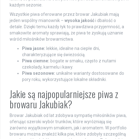
każdym sezonie.
Wszystkie piwa oferowane przez browar Jakubiak mają
jeden wspólny mianownik –
wysoka jakość
i dbałość o
detale. Dzięki temu każdy łyk to prawdziwa przyjemność, a
smakowite aromaty sprawiają, że piwa te zyskują uznanie
wśród miłośników browarnictwa.
Piwa jasne:
lekkie, idealne na ciepłe dni,
charakteryzujące się świeżością.
Piwa ciemne:
bogate w smaku, często z nutami
czekolady, karmelu i kawy.
Piwa sezonowe:
unikalne warianty dostosowane do
pory roku, wykorzystujące lokalne składniki.
Jakie są najpopularniejsze piwa z
browaru Jakubiak?
Browar Jakubiak od lat zdobywa sympatię miłośników piwa,
oferując szeroki wybór trunków, które wyróżniają się
zarówno wyjątkowym smakiem, jak i aromatem. W portfolio
browaru można znaleźć kilka piw, które zdobyły szczególną