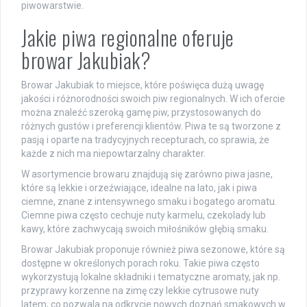
piwowarstwie.
Jakie piwa regionalne oferuje
browar Jakubiak?
Browar Jakubiak to miejsce, które poświęca dużą uwagę
jakości i różnorodności swoich piw regionalnych. W ich ofercie
można znaleźć szeroką gamę piw, przystosowanych do
różnych gustów i preferencji klientów. Piwa te są tworzone z
pasją i oparte na tradycyjnych recepturach, co sprawia, że
każde z nich ma niepowtarzalny charakter.
W asortymencie browaru znajdują się zarówno piwa jasne,
które są lekkie i orzeźwiające, idealne na lato, jak i piwa
ciemne, znane z intensywnego smaku i bogatego aromatu.
Ciemne piwa często cechuje nuty karmelu, czekolady lub
kawy, które zachwycają swoich miłośników głębią smaku.
Browar Jakubiak proponuje również piwa sezonowe, które są
dostępne w określonych porach roku. Takie piwa często
wykorzystują lokalne składniki i tematyczne aromaty, jak np.
przyprawy korzenne na zimę czy lekkie cytrusowe nuty
latem, co pozwala na odkrycie nowych doznań smakowych w