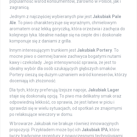
popularność wśród konsumentów, zarówno w Polsce, jak i
zagranicą.
Jednym z najczęściej wybieranych piw jest
Jakubiak Pale
Ale
. To piwo charakteryzuje się wyraźnym, chmielowym
aromatem oraz lekką goryczką, która orzeźwia i zachęca do
kolejnego łyka. Idealnie nadaje się na ciepłe dni i doskonale
komponuje się z daniami z grilla.
Innym interesującym trunkiem jest
Jakubiak Portery
. To
mocne piwo o ciemnej barwie zachwyca bogatymi nutami
kawy i czekolady. Jego intensywność sprawia, że jest to
idealny wybór dla osób szukających głębszych smaków.
Portery cieszą się dużym uznaniem wśród koneserów, którzy
doceniają ich złożoność.
Dla tych, którzy preferują lżejsze napoje,
Jakubiak Lager
staje się doskonałą opcją. To piwo ma delikatny smak oraz
odpowiednią lekkość, co sprawia, że jest łatwe w piciu i
sprawdzi się w wielu sytuacjach, od spotkań ze znajomymi
po relaksujące wieczory w domu.
W browarze Jakubiak nie brakuje również innowacyjnych
propozycji. Przykładem może być ich
Jakubiak IPA
, które
łączy tradycyjne receptury z nowoczesnymi technologiami