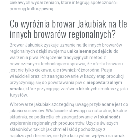
ciekawych wydarzeniach, które integrują społeczność i
promują kulturę piwną.
Co wyróżnia browar Jakubiak na tle
innych browarów regionalnych?
Browar Jakubiak zyskuje uznanie na tle innych browarów
regionalnych dzięki swojemu
unikalnemu podejściu
do
warzenia piwa. Połączenie tradycyjnych metod z
nowoczesnymi technologiami sprawia, że oferta browaru
jest nie tylko ciekawa, ale również różnorodna. Pasja
właścicieli oraz ich zaangażowanie w każdy etap produkcji
przyczyniają się do powstawania piw o
niepowtarzalnym
smaku
, które przyciągają zarówno lokalnych smakoszy, jak i
turystów.
W browarze jakubiak szczególną uwagę przykładane jest do
jakości surowców. Właściciele stawiają na naturalne, lokalne
składniki, co podkreśla ich zaangażowanie w
lokalność
i
wspieranie regionalnych producentów. Użycie świeżych
składników, takich jak chmiel i słód pochodzący z
najbliższych terenów, nie tylko korzystnie wpływa na smak