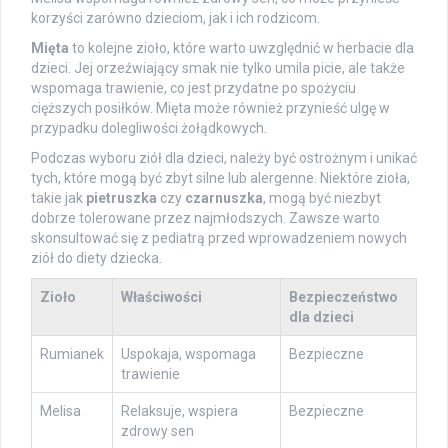
korzyści zarówno dzieciom, jak i ich rodzicom.
Mięta
to kolejne zioło, które warto uwzględnić w herbacie dla
dzieci. Jej orzeźwiający smak nie tylko umila picie, ale także
wspomaga trawienie, co jest przydatne po spożyciu
cięższych posiłków. Mięta może również przynieść ulgę w
przypadku dolegliwości żołądkowych.
Podczas wyboru ziół dla dzieci, należy być ostrożnym i unikać
tych, które mogą być zbyt silne lub alergenne. Niektóre zioła,
takie jak
pietruszka
czy
czarnuszka
, mogą być niezbyt
dobrze tolerowane przez najmłodszych. Zawsze warto
skonsultować się z pediatrą przed wprowadzeniem nowych
ziół do diety dziecka.
Zioło
Właściwości
Bezpieczeństwo
dla dzieci
Rumianek
Uspokaja, wspomaga
Bezpieczne
trawienie
Melisa
Relaksuje, wspiera
Bezpieczne
zdrowy sen