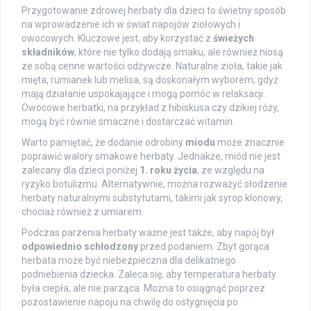
Przygotowanie zdrowej herbaty dla dzieci to świetny sposób
na wprowadzenie ich w świat napojów ziołowych i
owocowych. Kluczowe jest, aby korzystać z
świeżych
składników
, które nie tylko dodają smaku, ale również niosą
ze sobą cenne wartości odżywcze. Naturalne zioła, takie jak
mięta, rumianek lub melisa, są doskonałym wyborem, gdyż
mają działanie uspokajające i mogą pomóc w relaksacji.
Owocowe herbatki, na przykład z hibiskusa czy dzikiej róży,
mogą być równie smaczne i dostarczać witamin.
Warto pamiętać, że dodanie odrobiny
miodu
może znacznie
poprawić walory smakowe herbaty. Jednakże, miód nie jest
zalecany dla dzieci poniżej
1. roku życia
, ze względu na
ryzyko botulizmu. Alternatywnie, można rozważyć słodzenie
herbaty naturalnymi substytutami, takimi jak syrop klonowy,
chociaż również z umiarem.
Podczas parzenia herbaty ważne jest także, aby napój był
odpowiednio schłodzony
przed podaniem. Zbyt gorąca
herbata może być niebezpieczna dla delikatnego
podniebienia dziecka. Zaleca się, aby temperatura herbaty
była ciepła, ale nie parząca. Można to osiągnąć poprzez
pozostawienie napoju na chwilę do ostygnięcia po