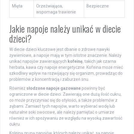
Mięta
Orzeźwiająca,
Bezpieczne
wspomaga trawienie
Jakie napoje należy unikać w diecie
dzieci?
W diecie dzieci kluczowe jest dbanie o zdrowe nawyki
żywieniowe, a napoje mają w tym istotne znaczenie. Należy
unikać napojów zawierających
kofeinę
, takich jak czarna
herbata, kawa czy napoje energetyczne. Kofeina może mieć
szkodliwy wpływ na rozwijający się organizm, prowadząc do
problemów z koncentracją i zaburzeń snu.
Również
słodzone napoje gazowane
powinny być
ograniczone w diecie dzieci. Zawierają one dużą ilość cukru,
co może przyczyniać się do otyłości, a także problemów z
zębami. Zamiast tych napojów, warto wybierać wodę lub
naturalne soki owocowe, ale należy pamiętać o umiarze
również w ich spożywaniu ze względu na wysoką zawartość
cukru.
Kolejną grupą napojów, których należy unikać, są napoje