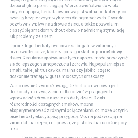
dzieci chętnie po nie sięgają. W przeciwieństwie do wielu
innych napojów, herbata owocowa jest
wolna od kofeiny
, co
czyni ją bezpiecznym wyborem dla najmłodszych. Posiada
pozytywny wpływ na zdrowie dzieci, a także pozwala im
cieszyć się smakiem without obaw o nadmierną stymulację
lub problemy ze snem.
Oprócz tego, herbaty owocowe są bogate w witaminy i
przeciwutleniacze, które wspierają
układ odpornościowy
dzieci. Regularne spożywanie tych napojów może przyczynić
się do lepszego samopoczucia i zdrowia. Najpopularniejsze
smaki, takie jak truskawka, malina czy jabłko, często
doskonale trafiają w gusta młodszych smakoszy.
Warto również zwrócić uwagę, że herbata owocowa jest
doskonałym rozwiązaniem dla rodziców pragnących
wprowadzić zdrowe napoje do diety dzieci. Dzięki
różnorodności dostępnych smaków, można
eksperymentować z różnymi połączeniami, co może uczynić
picie herbaty ekscytującą przygodą. Można podawać ją na
zimno lub na ciepło, co sprawia, że jest idealna na różne pory
roku.
Herbata owocowa nie zawiera sztucznych dodatków,