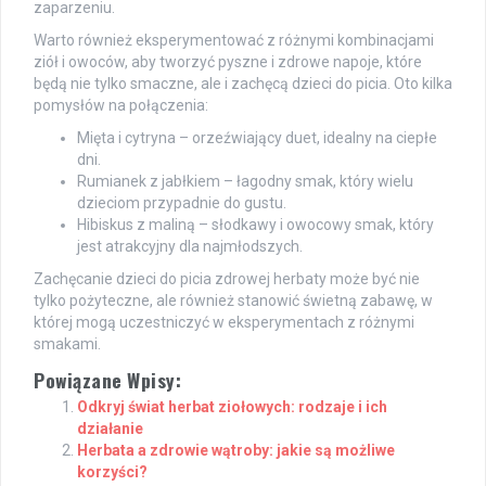
zaparzeniu.
Warto również eksperymentować z różnymi kombinacjami
ziół i owoców, aby tworzyć pyszne i zdrowe napoje, które
będą nie tylko smaczne, ale i zachęcą dzieci do picia. Oto kilka
pomysłów na połączenia:
Mięta i cytryna – orzeźwiający duet, idealny na ciepłe
dni.
Rumianek z jabłkiem – łagodny smak, który wielu
dzieciom przypadnie do gustu.
Hibiskus z maliną – słodkawy i owocowy smak, który
jest atrakcyjny dla najmłodszych.
Zachęcanie dzieci do picia zdrowej herbaty może być nie
tylko pożyteczne, ale również stanowić świetną zabawę, w
której mogą uczestniczyć w eksperymentach z różnymi
smakami.
Powiązane Wpisy:
Odkryj świat herbat ziołowych: rodzaje i ich
działanie
Herbata a zdrowie wątroby: jakie są możliwe
korzyści?