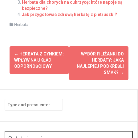
Herbata dla chorych na cukrzycę: które napoje są
bezpieczne?
Jak przygotować zdrową herbatę z pietruszki?
Herbata
Post
←
HERBATA Z CYNKIEM:
WYBÓR FILIŻANKI DO
navigation
WPŁYW NA UKŁAD
HERBATY: JAKA
ODPORNOŚCIOWY
NAJLEPIEJ PODKREŚLI
SMAK?
→
Search
for: