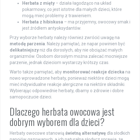
Herbata z mięty
– działa łagodząco na układ
pokarmowy, co jest istotne dla małych dzieci, które
mogą mieć problemy z trawieniem.
Herbata z hibiskusa
– ma przyjemny, owocowy smak i
jest źródłem antyoksydantów.
Przy wyborze herbaty należy również zwrócić uwagę na
metodę parzenia
. Należy pamiętać, że napar powinien być
delikatniejszy
niż dla dorosłych, aby nie obciążać małych
organizmów. Osobom dorosłym można zalecać mocniejsze
parzenie, jednak dzieciom wystarczy krótszy czas.
Warto także pamiętać, aby
monitorować reakcje dziecka
na
nowo wprowadzone herbaty, ponieważ niektóre dzieci mogą
mieć indywidualne reakcje alergiczne na niektóre składniki.
Wybierając odpowiednie herbaty, dbamy o zdrowie i dobre
samopoczucie dzieci.
Dlaczego herbata owocowa jest
dobrym wyborem dla dzieci?
Herbaty owocowe stanowią
świetną alternatywę
dla słodkich
napojów gazowanych, a ich naturalna słodycz sprawia, że