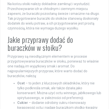
Na końcu słoiki należy dokładnie zamknąć i wystudzić.
Przechowywanie ich w chłodnym i ciemnym miejscu
zapewni, że buraczki pozostaną świeże i smaczne na długo.
Tak przygotowane buraczki do słoików stanowią doskonały
dodatek do wielu potraw, a ich przygotowanie jest prostą
czynnością, która nie wymaga dużego wysiłku.
Jakie przyprawy dodać do
buraczków w słoiku?
Przyprawy są nieodłącznym elementem w procesie
przygotowywania buraczków w słoiku, ponieważ to właśnie
one nadają im wyjątkowy smak i aromat. Do
najpopularniejszych przypraw, które warto dodać do
buraczków, należą:
Ocet
– to jeden z kluczowych składników, który nie
tylko podkreśla smak, ale także działa jako
konserwant. Można użyć octu winnego, jabłkowego lub
spirytusowego, w zależności od preferencji.
Cukier
– dodanie odrobiny cukru równoważy
kwasowość octu i nadaje buraczkom słodko-kwaśny