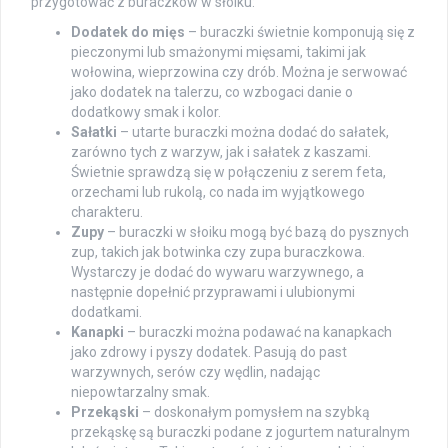
przygotować z buraczków w słoiku:
Dodatek do mięs
– buraczki świetnie komponują się z
pieczonymi lub smażonymi mięsami, takimi jak
wołowina, wieprzowina czy drób. Można je serwować
jako dodatek na talerzu, co wzbogaci danie o
dodatkowy smak i kolor.
Sałatki
– utarte buraczki można dodać do sałatek,
zarówno tych z warzyw, jak i sałatek z kaszami.
Świetnie sprawdzą się w połączeniu z serem feta,
orzechami lub rukolą, co nada im wyjątkowego
charakteru.
Zupy
– buraczki w słoiku mogą być bazą do pysznych
zup, takich jak botwinka czy zupa buraczkowa.
Wystarczy je dodać do wywaru warzywnego, a
następnie dopełnić przyprawami i ulubionymi
dodatkami.
Kanapki
– buraczki można podawać na kanapkach
jako zdrowy i pyszy dodatek. Pasują do past
warzywnych, serów czy wędlin, nadając
niepowtarzalny smak.
Przekąski
– doskonałym pomysłem na szybką
przekąskę są buraczki podane z jogurtem naturalnym