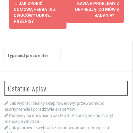
Post
←
JAK ZROBIĆ
KAWA A PROBLEMY Z
navigation
DOMOWĄ HERBATĘ Z
DEPRESJĄ: CO MÓWIĄ
OWOCÓW? ODKRYJ
BADANIA?
→
PRZEPISY
Search
for:
Ostatnie wpisy
Jak wybrać idealny sklep rowerowy: przewodnik po
asortymencie i doradztwie ekspertów
Pomysły na drewnianą szafkę RTV: funkcjonalność, styl i
aranżacja wnętrza
Jak poprawnie wybrać i zamontować simmerringi dla