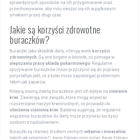
sprawdzonych sposobów na ich przygotowanie oraz
przechowywanie, aby móc cieszyć się ich wyjątkowym
smakiem przez długi czas.
Jakie są korzyści zdrowotne
buraczków?
Buraczki, jako składnik diety, oferują wiele
korzyści
zdrowotnych
. Są one bogate w błonnik, co pomaga w
ulepszaniu pracy układu pokarmowego
. Regularne
spożywanie buraczków może przyczynić się do poprawy
perystaltyki jelit, co z kolei może zapobiegać problemom
takim jak zaparcia.
Kolejną ważną zaletą buraczków jest ich wpływ na
ciśnienie
krwi
. Zawierają one związki, które mogą wspierać
rozszerzanie naczyń krwionośnych, co prowadzi do
obniżenia ciśnienia krwi
. Badania sugerują, że regularne
włączenie buraczków do diety może przynieść korzyści
osobom z nadciśnieniem.
Buraczki są również źródłem cennych
witamin i minerałów
,
takich jak witamina C, kwas foliowy oraz potas. Kwas foliowy