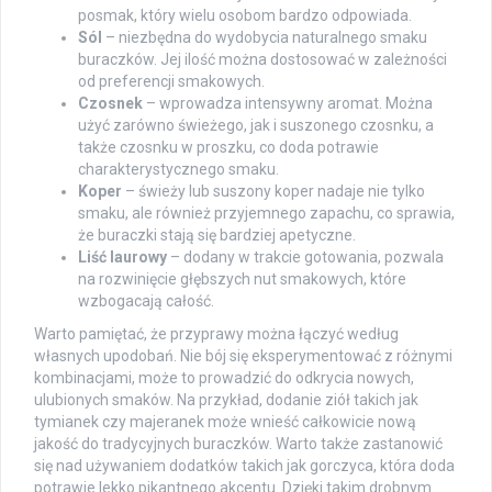
posmak, który wielu osobom bardzo odpowiada.
Sól
– niezbędna do wydobycia naturalnego smaku
buraczków. Jej ilość można dostosować w zależności
od preferencji smakowych.
Czosnek
– wprowadza intensywny aromat. Można
użyć zarówno świeżego, jak i suszonego czosnku, a
także czosnku w proszku, co doda potrawie
charakterystycznego smaku.
Koper
– świeży lub suszony koper nadaje nie tylko
smaku, ale również przyjemnego zapachu, co sprawia,
że buraczki stają się bardziej apetyczne.
Liść laurowy
– dodany w trakcie gotowania, pozwala
na rozwinięcie głębszych nut smakowych, które
wzbogacają całość.
Warto pamiętać, że przyprawy można łączyć według
własnych upodobań. Nie bój się eksperymentować z różnymi
kombinacjami, może to prowadzić do odkrycia nowych,
ulubionych smaków. Na przykład, dodanie ziół takich jak
tymianek czy majeranek może wnieść całkowicie nową
jakość do tradycyjnych buraczków. Warto także zastanowić
się nad używaniem dodatków takich jak gorczyca, która doda
potrawie lekko pikantnego akcentu. Dzięki takim drobnym