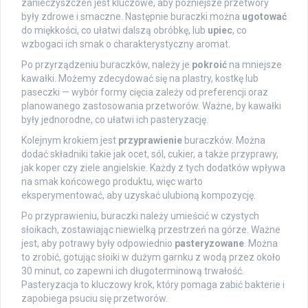
zanieczyszczeń jest kluczowe, aby późniejsze przetwory
były zdrowe i smaczne. Następnie buraczki można
ugotować
do miękkości, co ułatwi dalszą obróbkę, lub
upiec
, co
wzbogaci ich smak o charakterystyczny aromat.
Po przyrządzeniu buraczków, należy je
pokroić
na mniejsze
kawałki. Możemy zdecydować się na plastry, kostkę lub
paseczki — wybór formy cięcia zależy od preferencji oraz
planowanego zastosowania przetworów. Ważne, by kawałki
były jednorodne, co ułatwi ich pasteryzację.
Kolejnym krokiem jest
przyprawienie
buraczków. Można
dodać składniki takie jak ocet, sól, cukier, a także przyprawy,
jak koper czy ziele angielskie. Każdy z tych dodatków wpływa
na smak końcowego produktu, więc warto
eksperymentować, aby uzyskać ulubioną kompozycję.
Po przyprawieniu, buraczki należy umieścić w czystych
słoikach, zostawiając niewielką przestrzeń na górze. Ważne
jest, aby potrawy były odpowiednio
pasteryzowane
. Można
to zrobić, gotując słoiki w dużym garnku z wodą przez około
30 minut, co zapewni ich długoterminową trwałość.
Pasteryzacja to kluczowy krok, który pomaga zabić bakterie i
zapobiega psuciu się przetworów.