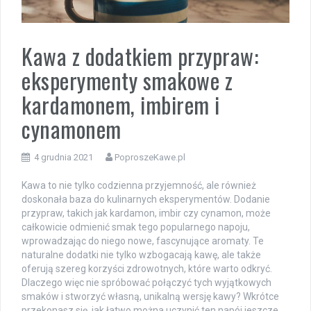
Kawa z dodatkiem przypraw:
eksperymenty smakowe z
kardamonem, imbirem i
cynamonem
4 grudnia 2021
PoproszeKawe.pl
Kawa to nie tylko codzienna przyjemność, ale również
doskonała baza do kulinarnych eksperymentów. Dodanie
przypraw, takich jak kardamon, imbir czy cynamon, może
całkowicie odmienić smak tego popularnego napoju,
wprowadzając do niego nowe, fascynujące aromaty. Te
naturalne dodatki nie tylko wzbogacają kawę, ale także
oferują szereg korzyści zdrowotnych, które warto odkryć.
Dlaczego więc nie spróbować połączyć tych wyjątkowych
smaków i stworzyć własną, unikalną wersję kawy? Wkrótce
przekonasz się, jak łatwo można uczynić ten napój jeszcze