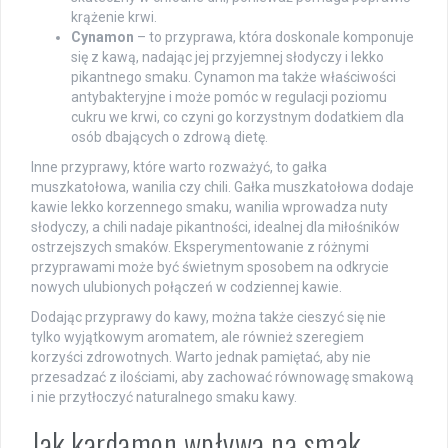
krążenie krwi.
Cynamon
– to przyprawa, która doskonale komponuje
się z kawą, nadając jej przyjemnej słodyczy i lekko
pikantnego smaku. Cynamon ma także właściwości
antybakteryjne i może pomóc w regulacji poziomu
cukru we krwi, co czyni go korzystnym dodatkiem dla
osób dbających o zdrową dietę.
Inne przyprawy, które warto rozważyć, to gałka
muszkatołowa, wanilia czy chili. Gałka muszkatołowa dodaje
kawie lekko korzennego smaku, wanilia wprowadza nuty
słodyczy, a chili nadaje pikantności, idealnej dla miłośników
ostrzejszych smaków. Eksperymentowanie z różnymi
przyprawami może być świetnym sposobem na odkrycie
nowych ulubionych połączeń w codziennej kawie.
Dodając przyprawy do kawy, można także cieszyć się nie
tylko wyjątkowym aromatem, ale również szeregiem
korzyści zdrowotnych. Warto jednak pamiętać, aby nie
przesadzać z ilościami, aby zachować równowagę smakową
i nie przytłoczyć naturalnego smaku kawy.
Jak kardamon wpływa na smak