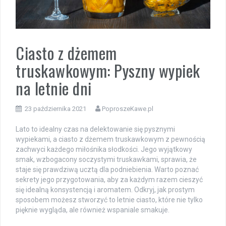
Ciasto z dżemem
truskawkowym: Pyszny wypiek
na letnie dni
23 października 2021
PoproszeKawe.pl
Lato to idealny czas na delektowanie się pysznymi
wypiekami, a ciasto z dżemem truskawkowym z pewnością
zachwyci każdego miłośnika słodkości. Jego wyjątkowy
smak, wzbogacony soczystymi truskawkami, sprawia, że
staje się prawdziwą ucztą dla podniebienia. Warto poznać
sekrety jego przygotowania, aby za każdym razem cieszyć
się idealną konsystencją i aromatem. Odkryj, jak prostym
sposobem możesz stworzyć to letnie ciasto, które nie tylko
pięknie wygląda, ale również wspaniale smakuje.