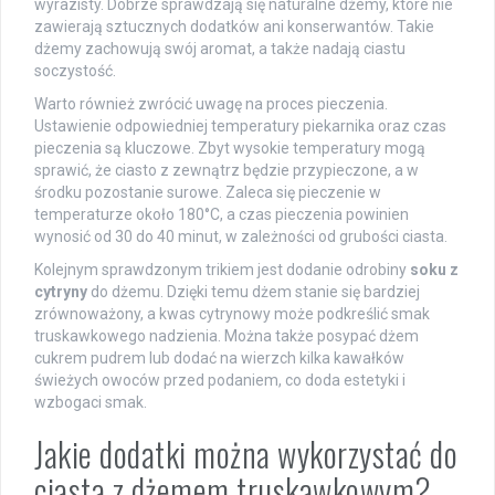
wyrazisty. Dobrze sprawdzają się naturalne dżemy, które nie
zawierają sztucznych dodatków ani konserwantów. Takie
dżemy zachowują swój aromat, a także nadają ciastu
soczystość.
Warto również zwrócić uwagę na proces pieczenia.
Ustawienie odpowiedniej temperatury piekarnika oraz czas
pieczenia są kluczowe. Zbyt wysokie temperatury mogą
sprawić, że ciasto z zewnątrz będzie przypieczone, a w
środku pozostanie surowe. Zaleca się pieczenie w
temperaturze około 180°C, a czas pieczenia powinien
wynosić od 30 do 40 minut, w zależności od grubości ciasta.
Kolejnym sprawdzonym trikiem jest dodanie odrobiny
soku z
cytryny
do dżemu. Dzięki temu dżem stanie się bardziej
zrównoważony, a kwas cytrynowy może podkreślić smak
truskawkowego nadzienia. Można także posypać dżem
cukrem pudrem lub dodać na wierzch kilka kawałków
świeżych owoców przed podaniem, co doda estetyki i
wzbogaci smak.
Jakie dodatki można wykorzystać do
ciasta z dżemem truskawkowym?