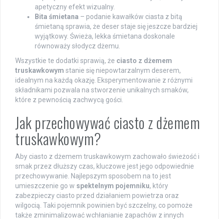
apetyczny efekt wizualny.
Bita śmietana
– podanie kawałków ciasta z bitą
śmietaną sprawia, że deser staje się jeszcze bardziej
wyjątkowy. Świeża, lekka śmietana doskonale
równoważy słodycz dżemu.
Wszystkie te dodatki sprawią, że
ciasto z dżemem
truskawkowym
stanie się niepowtarzalnym deserem,
idealnym na każdą okazję. Eksperymentowanie z różnymi
składnikami pozwala na stworzenie unikalnych smaków,
które z pewnością zachwycą gości.
Jak przechowywać ciasto z dżemem
truskawkowym?
Aby ciasto z dżemem truskawkowym zachowało świeżość i
smak przez dłuższy czas, kluczowe jest jego odpowiednie
przechowywanie. Najlepszym sposobem na to jest
umieszczenie go w
spektelnym pojemniku
, który
zabezpieczy ciasto przed działaniem powietrza oraz
wilgocią. Taki pojemnik powinien być szczelny, co pomoże
także zminimalizować wchłanianie zapachów z innych