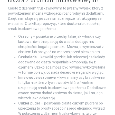
Ciasto z dżemem truskawkowym to pyszny wypiek, który z
powodzeniem można wzbogacić różnorodnymi dodatkami.
Dzięki nim staje się jeszcze smaczniejsze i atrakcyjniejsze
wizualnie. Oto kilka propozycji, które doskonale uzupełnią
smak truskawkowego dżemu.
Orzechy
– posiekane orzechy, takie jak włoskie czy
laskowe, świetnie pasują do ciasta, dodając mu
chrupkości i bogatego smaku. Można je wymieszać z
ciastem lub posypać na wierzch przed pieczeniem.
Czekolada
– kawałki gorzkiej lub mlecznej czekolady,
dodawane do ciasta, wspaniale komponują się z
dżemem. Czekolada może być również wykorzystana
w formie polewy, co nada deserowi elegancki wygląd.
Inne owoce sezonowe
– kiwi, maliny czy brzoskwinie
to tylko niektóre z tych owoców, które świetnie
uzupełniają smak truskawkowego dżemu. Dodatkowe
owoce można dodać zarówno do ciasta, jak i na jego
wierzch jako dekorację.
Cukier puder
– posypanie ciasta cukrem pudrem po
upieczeniu to prosty sposób na jego elegancki wygląd.
W połączeniu z dżemem truskawkowym, tworzy