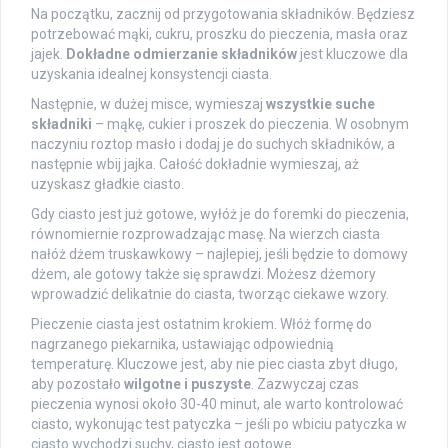
Na początku, zacznij od przygotowania składników. Będziesz
potrzebować mąki, cukru, proszku do pieczenia, masła oraz
jajek.
Dokładne odmierzanie składników
jest kluczowe dla
uzyskania idealnej konsystencji ciasta.
Następnie, w dużej misce, wymieszaj
wszystkie suche
składniki
– mąkę, cukier i proszek do pieczenia. W osobnym
naczyniu roztop masło i dodaj je do suchych składników, a
następnie wbij jajka. Całość dokładnie wymieszaj, aż
uzyskasz gładkie ciasto.
Gdy ciasto jest już gotowe, wyłóż je do foremki do pieczenia,
równomiernie rozprowadzając masę. Na wierzch ciasta
nałóż dżem truskawkowy – najlepiej, jeśli będzie to domowy
dżem, ale gotowy także się sprawdzi. Możesz dżemory
wprowadzić delikatnie do ciasta, tworząc ciekawe wzory.
Pieczenie ciasta jest ostatnim krokiem. Włóż formę do
nagrzanego piekarnika, ustawiając odpowiednią
temperaturę. Kluczowe jest, aby nie piec ciasta zbyt długo,
aby pozostało
wilgotne i puszyste
. Zazwyczaj czas
pieczenia wynosi około 30-40 minut, ale warto kontrolować
ciasto, wykonując test patyczka – jeśli po wbiciu patyczka w
ciasto wychodzi suchy, ciasto jest gotowe.