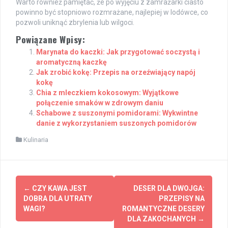
Warto również pamiętać, że po wyjęciu z zamrażarki ciasto
powinno być stopniowo rozmrażane, najlepiej w lodówce, co
pozwoli uniknąć zbrylenia lub wilgoci.
Powiązane Wpisy:
Marynata do kaczki: Jak przygotować soczystą i
aromatyczną kaczkę
Jak zrobić kokę: Przepis na orzeźwiający napój
kokę
Chia z mleczkiem kokosowym: Wyjątkowe
połączenie smaków w zdrowym daniu
Schabowe z suszonymi pomidorami: Wykwintne
danie z wykorzystaniem suszonych pomidorów
Kulinaria
Post
←
CZY KAWA JEST
DESER DLA DWOJGA:
navigation
DOBRA DLA UTRATY
PRZEPISY NA
WAGI?
ROMANTYCZNE DESERY
DLA ZAKOCHANYCH
→