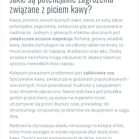
związane z piciem kawy?
Kawa, pomimo swoich licznych zalet, niesie ze sobą także
potencjalne zagrożenia, zwłaszcza gdy jest spożywana w
nadmiarze. Jednym z głównych efektów ubocznych jest
zwiększone uczucie niepokoju
. Kofeina, główny składnik
kawy, działa stymulująco na ośrodkowy układ nerwowy, co
może prowadzić do napięcia, drażliwości oraz lęku. Osoby
wrażliwe na kofeinę mogą odczuwać te objawy nawet po
spożyciu niewielkich ilości napoju.
Kolejnym poważnym problemem jest
zakłócenie snu
.
Spożywanie kawy, zwłaszcza w godzinach popołudniowych i
wieczornych, może powodować trudności z zasypianiem
oraz obniżenie jakości snu. Nawet jeśli kawa jest pita kilka
godzin przed snem, jej wpływ na organizm może
utrzymywać się przez dłuższy czas, prowadząc do
chronicznego zmęczenia i problemów ze skupieniem w ciągu
dnia.
Nadmierna stymulacja układu nerwowego to kolejny efekt,
który może wystąpić w wyniku spożycia zbyt dużej ilości
kawy. Oprócz wyżej wymienionych skutków, może to