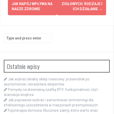
navigation
JAK NAPÓJ WPŁYWA NA
ZIOŁOWYCH: RODZAJE I
NASZE ZDROWIE
ICH DZIAŁANIE
→
Search
for:
Ostatnie wpisy
Jak wybrać idealny sklep rowerowy: przewodnik po
asortymencie i doradztwie ekspertów
Pomysły na drewnianą szafkę RTV: funkcjonalność, styl i
aranżacja wnętrza
Jak poprawnie wybrać i zamontować simmerringi dla
efektywnego uszczelnienia w maszynach przemysłowych
Fizjoterapia domowa: Kluczowe zalety, które warto znać