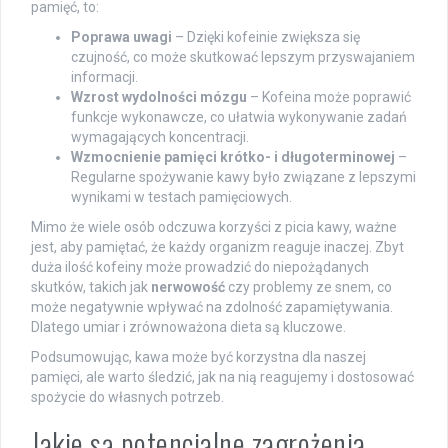
pamięć, to:
Poprawa uwagi
– Dzięki kofeinie zwiększa się
czujność, co może skutkować lepszym przyswajaniem
informacji.
Wzrost wydolności mózgu
– Kofeina może poprawić
funkcje wykonawcze, co ułatwia wykonywanie zadań
wymagających koncentracji.
Wzmocnienie pamięci krótko- i długoterminowej
–
Regularne spożywanie kawy było związane z lepszymi
wynikami w testach pamięciowych.
Mimo że wiele osób odczuwa korzyści z picia kawy, ważne
jest, aby pamiętać, że każdy organizm reaguje inaczej. Zbyt
duża ilość kofeiny może prowadzić do niepożądanych
skutków, takich jak
nerwowość
czy problemy ze snem, co
może negatywnie wpływać na zdolność zapamiętywania.
Dlatego umiar i zrównoważona dieta są kluczowe.
Podsumowując, kawa może być korzystna dla naszej
pamięci, ale warto śledzić, jak na nią reagujemy i dostosować
spożycie do własnych potrzeb.
Jakie są potencjalne zagrożenia