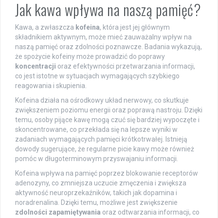
Jak kawa wpływa na naszą pamięć?
Kawa, a zwłaszcza
kofeina
, która jest jej głównym
składnikiem aktywnym, może mieć zauważalny wpływ na
naszą pamięć oraz zdolności poznawcze. Badania wykazują,
że spożycie kofeiny może prowadzić do poprawy
koncentracji
oraz efektywności przetwarzania informacji,
co jest istotne w sytuacjach wymagających szybkiego
reagowania i skupienia.
Kofeina działa na ośrodkowy układ nerwowy, co skutkuje
zwiększeniem poziomu energii oraz poprawą nastroju. Dzięki
temu, osoby pijące kawę mogą czuć się bardziej wypoczęte i
skoncentrowane, co przekłada się na lepsze wyniki w
zadaniach wymagających pamięci krótkotrwałej. Istnieją
dowody sugerujące, że regularne picie kawy może również
pomóc w długoterminowym przyswajaniu informacji.
Kofeina wpływa na pamięć poprzez blokowanie receptorów
adenozyny, co zmniejsza uczucie zmęczenia i zwiększa
aktywność neuroprzekaźników, takich jak dopamina i
noradrenalina. Dzięki temu, możliwe jest zwiększenie
zdolności zapamiętywania
oraz odtwarzania informacji, co