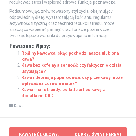
redukować stres i wspierać zdrowe funkcje poznawcze.
Podsumowując, zrównoważony styl życia, obejmujący
odpowiednią dietę, wystarczającą ilość snu, regularną
aktywność fizyczną oraz techniki redukcji stresu, może
znacząco wspierać pamięć oraz funkcje poznawcze,
tworząc lepsze warunki do przyswajania informacji.
Powiązane Wpisy:
Rośliny kawowca: skąd pochodzi nasza ulubiona
kawa?
Kawa bez kofeiny a senność: czy faktycznie działa
usypiająco?
Kawa i depresja poporodowa: czy picie kawy może
wpływać na zdrowie matek?
Kawiarniane trendy: od latte art po kawę z
dodatkiem CBD
Kawa
Post
←
KAWA I BÓL GŁOWY:
ODKRYJ ŚWIAT HERBAT