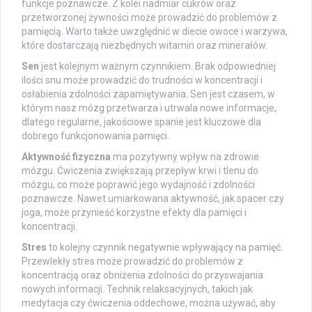
funkcje poznawcze. Z kolei nadmiar cukrów oraz
przetworzonej żywności może prowadzić do problemów z
pamięcią. Warto także uwzględnić w diecie owoce i warzywa,
które dostarczają niezbędnych witamin oraz minerałów.
Sen
jest kolejnym ważnym czynnikiem. Brak odpowiedniej
ilości snu może prowadzić do trudności w koncentracji i
osłabienia zdolności zapamiętywania. Sen jest czasem, w
którym nasz mózg przetwarza i utrwala nowe informacje,
dlatego regularne, jakościowe spanie jest kluczowe dla
dobrego funkcjonowania pamięci.
Aktywność fizyczna
ma pozytywny wpływ na zdrowie
mózgu. Ćwiczenia zwiększają przepływ krwi i tlenu do
mózgu, co może poprawić jego wydajność i zdolności
poznawcze. Nawet umiarkowana aktywność, jak spacer czy
joga, może przynieść korzystne efekty dla pamięci i
koncentracji.
Stres
to kolejny czynnik negatywnie wpływający na pamięć.
Przewlekły stres może prowadzić do problemów z
koncentracją oraz obniżenia zdolności do przyswajania
nowych informacji. Technik relaksacyjnych, takich jak
medytacja czy ćwiczenia oddechowe, można używać, aby