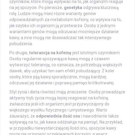
czynników, które mogą wpływać na to, jak organizm reaguje
na jej spożycie. Po pierwsze,
genetyka
odgrywa kluczową
rolę. Ludzie mogą mieć różne warianty genów
odpowiedzialnych za metabolizm kofeiny, co wpływa na to,
jak szybko ich organizm ją przetwarza. Osoby z jednymi
wariantami genów mogą odczuwać mocniejsze działanie
kawy, a inne mogą nie doświadczać tak intensywnego
pobudzenia.
Po drugie,
tolerancja na kofeinę
jest istotnym czynnikiem.
Osoby regularnie spożywające kawę mogą z czasem
wytworzyć tolerancję, co oznacza, że potrzebują większych
dawek, aby uzyskać ten sam efekt pobudzający. Z kolei
osoby, które piją kawę sporadycznie, mogą bardziej
odczuwać jej działanie i poprawę pamięci krótkotrwałej.
Styl życia i dieta również mają znaczenie. Osoby prowadzące
aktywny tryb życia mogą lepiej reagować na kofeinę,
zwłaszcza jeśli ich organizm jest przyzwyczajony do
większego wysiłku fizycznego i umysłowego. Warto
zauważyć, że
odpowiednia ilość snu
i nawodnienie także
wpływają na to, jak kawa oddziałuje na pamięć. Na przykład,
w przypadku niewystarczającej ilości snu, spożycie kawy
może nie przynieść oczekiwanych korzyści, a wręcz