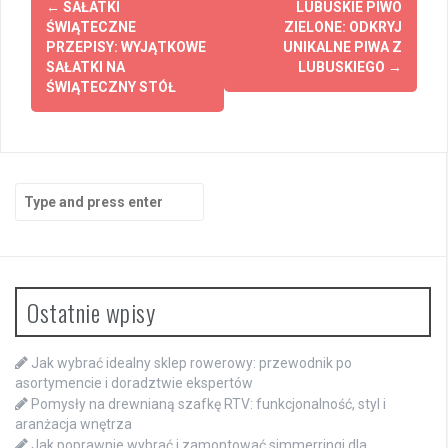
←
SAŁATKI
LUBUSKIE PIWO
navigation
ŚWIĄTECZNE
ZIELONE: ODKRYJ
PRZEPISY: WYJĄTKOWE
UNIKALNE PIWA Z
SAŁATKI NA
LUBUSKIEGO
→
ŚWIĄTECZNY STÓŁ
Search
for:
Ostatnie wpisy
Jak wybrać idealny sklep rowerowy: przewodnik po
asortymencie i doradztwie ekspertów
Pomysły na drewnianą szafkę RTV: funkcjonalność, styl i
aranżacja wnętrza
Jak poprawnie wybrać i zamontować simmerringi dla