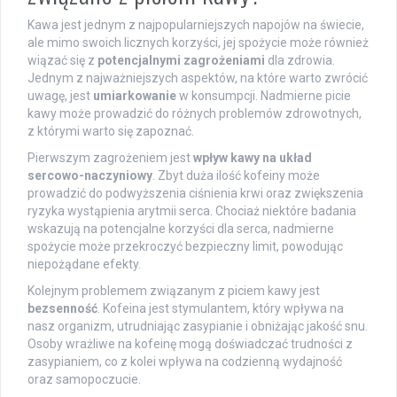
Kawa jest jednym z najpopularniejszych napojów na świecie,
ale mimo swoich licznych korzyści, jej spożycie może również
wiązać się z
potencjalnymi zagrożeniami
dla zdrowia.
Jednym z najważniejszych aspektów, na które warto zwrócić
uwagę, jest
umiarkowanie
w konsumpcji. Nadmierne picie
kawy może prowadzić do różnych problemów zdrowotnych,
z którymi warto się zapoznać.
Pierwszym zagrożeniem jest
wpływ kawy na układ
sercowo-naczyniowy
. Zbyt duża ilość kofeiny może
prowadzić do podwyższenia ciśnienia krwi oraz zwiększenia
ryzyka wystąpienia arytmii serca. Chociaż niektóre badania
wskazują na potencjalne korzyści dla serca, nadmierne
spożycie może przekroczyć bezpieczny limit, powodując
niepożądane efekty.
Kolejnym problemem związanym z piciem kawy jest
bezsenność
. Kofeina jest stymulantem, który wpływa na
nasz organizm, utrudniając zasypianie i obniżając jakość snu.
Osoby wrażliwe na kofeinę mogą doświadczać trudności z
zasypianiem, co z kolei wpływa na codzienną wydajność
oraz samopoczucie.