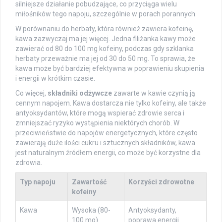
silniejsze działanie pobudzające, co przyciąga wielu
miłośników tego napoju, szczególnie w porach porannych.
W porównaniu do herbaty, która również zawiera kofeinę,
kawa zazwyczaj ma jej więcej. Jedna filiżanka kawy może
zawierać od 80 do 100 mg kofeiny, podczas gdy szklanka
herbaty przeważnie ma jej od 30 do 50 mg. To sprawia, że
kawa może być bardziej efektywna w poprawieniu skupienia
i energii w krótkim czasie.
Co więcej,
składniki odżywcze
zawarte w kawie czynią ją
cennym napojem. Kawa dostarcza nie tylko kofeiny, ale także
antyoksydantów, które mogą wspierać zdrowie serca i
zmniejszać ryzyko wystąpienia niektórych chorób. W
przeciwieństwie do napojów energetycznych, które często
zawierają duże ilości cukru i sztucznych składników, kawa
jest naturalnym źródłem energii, co może być korzystne dla
zdrowia.
Typ napoju
Zawartość
Korzyści zdrowotne
kofeiny
Kawa
Wysoka (80-
Antyoksydanty,
100 mg)
poprawa energii