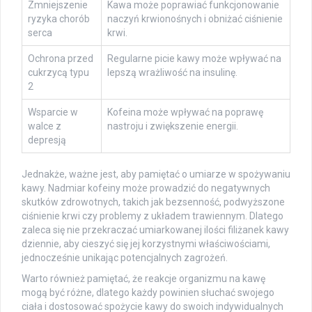
Zmniejszenie
Kawa może poprawiać funkcjonowanie
ryzyka chorób
naczyń krwionośnych i obniżać ciśnienie
serca
krwi.
Ochrona przed
Regularne picie kawy może wpływać na
cukrzycą typu
lepszą wrażliwość na insulinę.
2
Wsparcie w
Kofeina może wpływać na poprawę
walce z
nastroju i zwiększenie energii.
depresją
Jednakże, ważne jest, aby pamiętać o umiarze w spożywaniu
kawy. Nadmiar kofeiny może prowadzić do negatywnych
skutków zdrowotnych, takich jak bezsenność, podwyższone
ciśnienie krwi czy problemy z układem trawiennym. Dlatego
zaleca się nie przekraczać umiarkowanej ilości filiżanek kawy
dziennie, aby cieszyć się jej korzystnymi właściwościami,
jednocześnie unikając potencjalnych zagrożeń.
Warto również pamiętać, że reakcje organizmu na kawę
mogą być różne, dlatego każdy powinien słuchać swojego
ciała i dostosować spożycie kawy do swoich indywidualnych