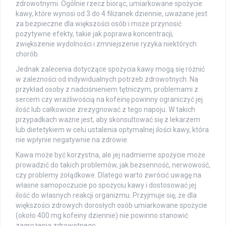
zdrowotnymi. Ogólnie rzecz biorąc, umiarkowane spożycie
kawy, które wynosi od 3 do 4 filiżanek dziennie, uważane jest
za bezpieczne dla większości osób i może przynosić
pozytywne efekty, takie jak poprawa koncentracji,
zwiększenie wydolności i zmniejszenie ryzyka niektórych
chorób.
Jednak zalecenia dotyczące spożycia kawy mogą się różnić
w zależności od indywidualnych potrzeb zdrowotnych. Na
przykład osoby z nadciśnieniem tętniczym, problemami z
sercem czy wrażliwością na kofeinę powinny ograniczyć jej
ilość lub całkowicie zrezygnować z tego napoju. W takich
przypadkach ważne jest, aby skonsultować się z lekarzem
lub dietetykiem w celu ustalenia optymalnej ilości kawy, która
nie wpłynie negatywnie na zdrowie.
Kawa może być korzystna, ale jej nadmierne spożycie może
prowadzić do takich problemów, jak bezsenność, nerwowość,
czy problemy żołądkowe. Dlatego warto zwrócić uwagę na
własne samopoczucie po spożyciu kawy i dostosować jej
ilość do własnych reakcji organizmu. Przyjmuje się, że dla
większości zdrowych dorosłych osób umiarkowane spożycie
(około 400 mg kofeiny dziennie) nie powinno stanowić
zagrożenia zdrowotnego.