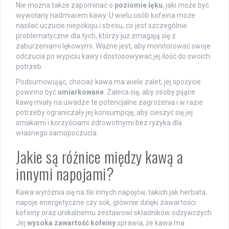
Nie można także zapominać o
poziomie lęku
, jaki może być
wywołany nadmiarem kawy. U wielu osób kofeina może
nasilać uczucie niepokoju i stresu, co jest szczególnie
problematyczne dla tych, którzy już zmagają się z
zaburzeniami lękowymi. Ważne jest, aby monitorować swoje
odczucia po wypiciu kawy i dostosowywać jej ilość do swoich
potrzeb.
Podsumowując, chociaż kawa ma wiele zalet, jej spożycie
powinno być
umiarkowane
. Zaleca się, aby osoby pijące
kawę miały na uwadze te potencjalne zagrożenia i w razie
potrzeby ograniczały jej konsumpcję, aby cieszyć się jej
smakami i korzyściami zdrowotnymi bez ryzyka dla
własnego samopoczucia.
Jakie są różnice między kawą a
innymi napojami?
Kawa wyróżnia się na tle innych napojów, takich jak herbata,
napoje energetyczne czy sok, głównie dzięki zawartości
kofeiny oraz unikalnemu zestawowi składników odżywczych.
Jej
wysoka zawartość kofeiny
sprawia, że kawa ma