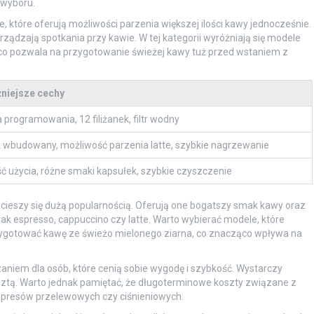
 wyboru.
tóre oferują możliwości parzenia większej ilości kawy jednocześnie.
urządzają spotkania przy kawie. W tej kategorii wyróżniają się modele
o pozwala na przygotowanie świeżej kawy tuż przed wstaniem z
niejsze cechy
 programowania, 12 filiżanek, filtr wodny
 wbudowany, możliwość parzenia latte, szybkie nagrzewanie
ć użycia, różne smaki kapsułek, szybkie czyszczenie
ra cieszy się dużą popularnością. Oferują one bogatszy smak kawy oraz
ak espresso, cappuccino czy latte. Warto wybierać modele, które
gotować kawę ze świeżo mielonego ziarna, co znacząco wpływa na
iem dla osób, które cenią sobie wygodę i szybkość. Wystarczy
sztą. Warto jednak pamiętać, że długoterminowe koszty związane z
presów przelewowych czy ciśnieniowych.