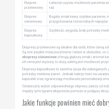
Ekspres
Łatwość użycia, możliwość parzenia wię
przelewowy
raz
Ekspres
Bogaty smak kawy, szybkie parzenie, 
ciśnieniowy
przygotowania różnorodnych napojów
Ekspres
Szybkość, wygoda, brak potrzeby miel
kapsułkowy
Ekspresy przelewowe są idealne dla osób, które cenią so
Są one zwykle mniej kosztowne i łatwe w obsłudze, co c
ekspresy ciśnieniowe
oferują głębszy smak i aromat ka
ich cena jest wyższa, to dużą zaletą jest możliwość prz
Ekspresy kapsułkowe to świetna opcja dla zabieganych,
potrzeby mielenia ziaren. Jednak należy mieć na uwa
kapsułek oraz ograniczają możliwości personalizacji sm
Ostateczny wybór odpowiedniego ekpresu zależy od indyw
między tymi typami ekspresów pomoże w podjęciu decyzji
Jakie funkcje powinien mieć dob