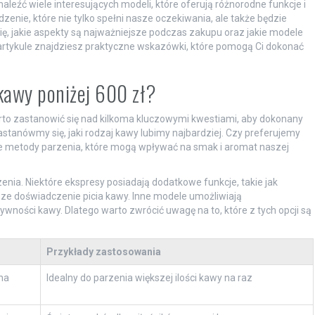
eźć wiele interesujących modeli, które oferują różnorodne funkcje i
zenie, które nie tylko spełni nasze oczekiwania, ale także będzie
ię, jakie aspekty są najważniejsze podczas zakupu oraz jakie modele
 artykule znajdziesz praktyczne wskazówki, które pomogą Ci dokonać
kawy poniżej 600 zł?
arto zastanowić się nad kilkoma kluczowymi kwestiami, aby dokonany
stanówmy się, jaki rodzaj kawy lubimy najbardziej. Czy preferujemy
ne metody parzenia, które mogą wpływać na smak i aromat naszej
nia. Niektóre ekspresy posiadają dodatkowe funkcje, takie jak
ze doświadczenie picia kawy. Inne modele umożliwiają
ności kawy. Dlatego warto zwrócić uwagę na to, które z tych opcji są
Przykłady zastosowania
na
Idealny do parzenia większej ilości kawy na raz