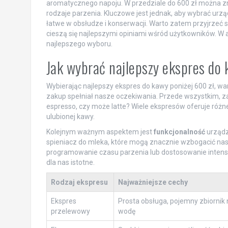
aromatycznego napoju. W przedziale do 600 zł można znal
rodzaje parzenia. Kluczowe jest jednak, aby wybrać urząd
łatwe w obsłudze i konserwacji. Warto zatem przyjrzeć s
cieszą się najlepszymi opiniami wśród użytkowników. W
najlepszego wyboru.
Jak wybrać najlepszy ekspres do 
Wybierając najlepszy ekspres do kawy poniżej 600 zł, w
zakup spełniał nasze oczekiwania. Przede wszystkim, za
espresso, czy może latte? Wiele ekspresów oferuje róż
ulubionej kawy.
Kolejnym ważnym aspektem jest
funkcjonalność
urządze
spieniacz do mleka, które mogą znacznie wzbogacić nas
programowanie czasu parzenia lub dostosowanie intensyw
dla nas istotne.
Rodzaj ekspresu
Najważniejsze cechy
Ekspres
Prosta obsługa, pojemny zbiornik 
przelewowy
wodę