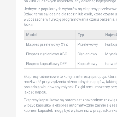
na kilka kluczowych aspektów, aby dokonać najlepszego
Jednym z popularnych wyborów są ekspresy przelewowe, k
Dzięki temu są idealne dla rodzin lub osób, które często 
wyposażone w funkcję programowania czasu parzenia, c
łóżka.
Model
Typ
Najważ
Ekspres przelewowy XYZ
Przelewowy
Funkcja
Ekspres ciśnieniowy ABC
Ciśnieniowy
Młynek
Ekspres kapsułkowy DEF
Kapsułkowy
Łatwoś
Ekspresy ciśnieniowe to kolejna interesująca opcja, któ
możliwość przyrządzenia różnorodnych napojów, takich j
posiadają wbudowany młynek. Dzięki temu możemy przy
jakość napoju.
Ekspresy kapsułkowe są natomiast znakomitym rozwiązan
włożyć kapsułkę, a ekspres automatycznie zajmie się re
kupnem kapsułek mogą być wyższe niż w przypadku eks