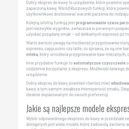
Dobry ekspres do kawy to urządzenie, które powinno spe
zaparzoną kawę. Wśród kluczowych funkcji, które powini
użytkownikowi dostosować warunki parzenia do rodzaju 
Kolejną istotną funkcją jest
programowanie czasu parz
jest niezwykle wygodne, zwłaszcza w porannym pośpiec
uzyskać pożądany smak – od delikatnych espresso po moc
Warto zwrócić uwagę na możliwość przygotowania różnyc
espresso, cappuccino czy latte, co sprawia, że są on
mleka
, który umożliwia przygotowanie kaw mlecznych, co
Inne przydatne funkcje to
automatyczne czyszczenie
o
codzienne korzystanie z ekspresu. Możliwość łatwego d
urządzenia.
Dobry ekspres do kawy powinien również mieć
wbudowan
kawy, a tym samym zwiększa intensywność smaku. Dzięk
idealnie dopasowanym do swoich preferencji.
Jakie są najlepsze modele ekspr
Wybór odpowiedniego ekspresu do kawy w przedziale c
dostępnych jest wiele modeli, które zadowolą zarówno 