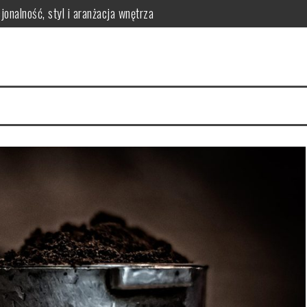
onalność, styl i aranżacja wnętrza
erringi dla efektywnego uszczelnienia w maszynach przemysłowych
óre warto znać
matologa? Kluczowe korzyści dla zdrowia jamy ustnej
 – jak przygotować zdrowy i smaczny posiłek dla malucha?
odnik po asortymencie i doradztwie ekspertów