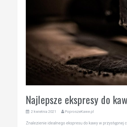
Najlepsze ekspresy do kaw
2 kwietnia 2021
PoproszeKawe.pl
Znalezienie idealnego ekspresu do kawy w przystępnej c