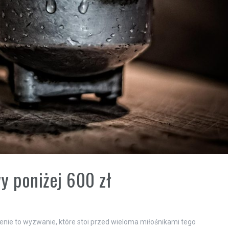
y poniżej 600 zł
enie to wyzwanie, które stoi przed wieloma miłośnikami tego