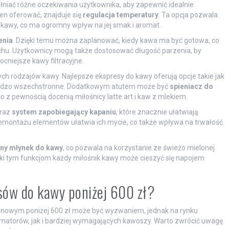
łniać różne oczekiwania użytkownika, aby zapewnić idealnie
en oferować, znajduje się
regulacja temperatury
. Ta opcja pozwala
kawy, co ma ogromny wpływ na jej smak i aromat.
enia
. Dzięki temu można zaplanować, kiedy kawa ma być gotowa, co
hu. Użytkownicy mogą także dostosować długość parzenia, by
niejsze kawy filtracyjne.
h rodzajów kawy. Najlepsze ekspresy do kawy oferują opcje takie jak
e bardzo wszechstronne. Dodatkowym atutem może być
spieniacz do
 z pewnością docenią miłośnicy latte art i kaw z mlekiem.
raz
system zapobiegający kapaniu
, które znacznie ułatwiają
emontażu elementów ułatwia ich mycie, co także wpływa na trwałość
y młynek do kawy
, co pozwala na korzystanie ze świeżo mielonej
i tym funkcjom każdy miłośnik kawy może cieszyć się napojem
esów do kawy poniżej 600 zł?
enowym poniżej 600 zł może być wyzwaniem, jednak na rynku
amatorów, jak i bardziej wymagających kawoszy. Warto zwrócić uwagę