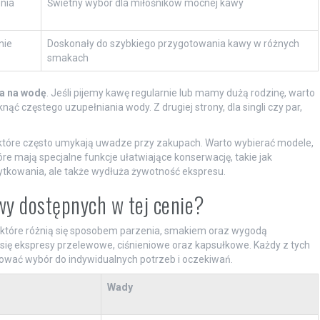
nia
Świetny wybór dla miłośników mocnej kawy
nie
Doskonały do szybkiego przygotowania kawy w różnych
smakach
a na wodę
. Jeśli pijemy kawę regularnie lub mamy dużą rodzinę, warto
ć częstego uzupełniania wody. Z drugiej strony, dla singli czy par,
 które często umykają uwadze przy zakupach. Warto wybierać modele,
re mają specjalne funkcje ułatwiające konserwację, takie jak
ytkowania, ale także wydłuża żywotność ekspresu.
wy dostępnych w tej cenie?
 które różnią się sposobem parzenia, smakiem oraz wygodą
się ekspresy przelewowe, ciśnieniowe oraz kapsułkowe. Każdy z tych
sować wybór do indywidualnych potrzeb i oczekiwań.
Wady