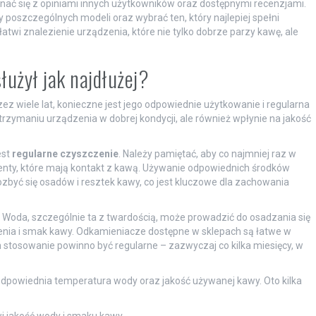
ać się z opiniami innych użytkowników oraz dostępnymi recenzjami.
 poszczególnych modeli oraz wybrać ten, który najlepiej spełni
twi znalezienie urządzenia, które nie tylko dobrze parzy kawę, ale
łużył jak najdłużej?
z wiele lat, konieczne jest jego odpowiednie użytkowanie i regularna
rzymaniu urządzenia w dobrej kondycji, ale również wpłynie na jakość
est
regularne czyszczenie
. Należy pamiętać, aby co najmniej raz w
menty, które mają kontakt z kawą. Używanie odpowiednich środków
być się osadów i resztek kawy, co jest kluczowe dla zachowania
 Woda, szczególnie ta z twardością, może prowadzić do osadzania się
enia i smak kawy. Odkamieniacze dostępne w sklepach są łatwe w
 stosowanie powinno być regularne – zazwyczaj co kilka miesięcy, w
 odpowiednia temperatura wody oraz jakość używanej kawy. Oto kilka
wi jakość wody i smaku kawy.