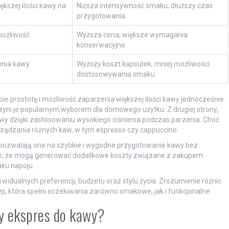
kszej ilości kawy na
Niższa intensywność smaku, dłuższy czas
przygotowania
możliwość
Wyższa cena, większe wymagania
konserwacyjne
enia kawy
Wyższy koszt kapsułek, mniej możliwości
dostosowywania smaku
bie prostotę i możliwość zaparzenia większej ilości kawy jednocześnie.
zyni je popularnym wyborem dla domowego użytku. Z drugiej strony,
wy dzięki zastosowaniu wysokiego ciśnienia podczas parzenia. Choć
yrządzania różnych kaw, w tym espresso czy cappuccino.
 pozwalają one na szybkie i wygodne przygotowanie kawy bez
dze, że mogą generować dodatkowe koszty związane z zakupem
aku napoju.
idualnych preferencji, budżetu oraz stylu życia. Zrozumienie różnic
, która spełni oczekiwania zarówno smakowe, jak i funkcjonalne.
ry ekspres do kawy?