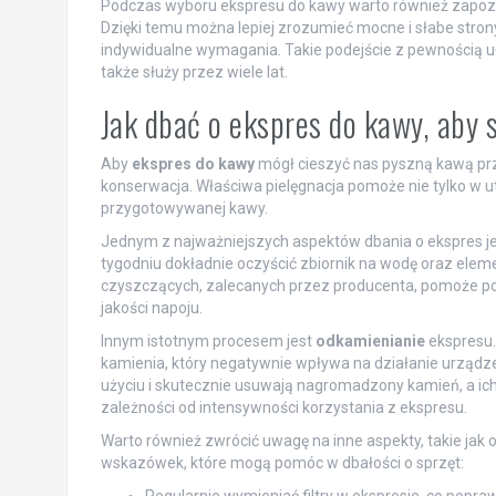
Podczas wyboru ekspresu do kawy warto również zapozn
Dzięki temu można lepiej zrozumieć mocne i słabe strony
indywidualne wymagania. Takie podejście z pewnością uła
także służy przez wiele lat.
Jak dbać o ekspres do kawy, aby s
Aby
ekspres do kawy
mógł cieszyć nas pyszną kawą prze
konserwacja. Właściwa pielęgnacja pomoże nie tylko w ut
przygotowywanej kawy.
Jednym z najważniejszych aspektów dbania o ekspres j
tygodniu dokładnie oczyścić zbiornik na wodę oraz ele
czyszczących, zalecanych przez producenta, pomoże poz
jakości napoju.
Innym istotnym procesem jest
odkamienianie
ekspresu.
kamienia, który negatywnie wpływa na działanie urządz
użyciu i skutecznie usuwają nagromadzony kamień, a ich
zależności od intensywności korzystania z ekspresu.
Warto również zwrócić uwagę na inne aspekty, takie jak
wskazówek, które mogą pomóc w dbałości o sprzęt:
Regularnie wymieniać filtry w ekspresie, co popra