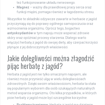
też funkcjonowanie układu nerwowego.
Magnez
– ważny dla prawidłowej pracy serca oraz
funkcji mięśni, pomaga również w łagodzeniu stresu.
Wszystkie te składniki odżywcze zawarte w herbacie z jagód
przyczyniają się do poprawy ogólnego samopoczucia oraz
wzmocnienia organizmu. Oprócz tego, bogactwo
antyoksydantów
w tym napoju może wspierać zdrowie
skóry oraz opóźniać procesy starzenia. Dlatego warto
włączyć herbatę z jagód do swojej diety, aby czerpać korzyści
płynące z jej dobroczynnych właściwości.
Jakie dolegliwości można złagodzić
pijąc herbatę z jagód?
Herbata z jagód jest nie tylko smacznym napojem, ale
również może przynieść ulgę w wielu dolegliwościach
zdrowotnych. Dzięki swoim właściwościom, herbata ta stała
się popularnym wyborem dla osób szukających naturalnych
metod wsparcia organizmu. Oto kilka przypadków, w których
picie herbaty z jagód może być szczególnie korzystne:
Problemy trawienne:
Herbata z jagód ma działanie