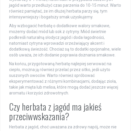
jagód warto przedłużyć czas parzenia do 10-15 minut. Warto
również pamiętać, że im dłużej herbata parzy się, tym
intensywniejszy i bogatszy smak uzyskujemy.
Aby wzbogacić herbatę o dodatkowe walory smakowe,
możemy dodać miód lub sok z cytryny. Miód świetnie
podkreśli naturalną słodycz jagód i doda łagodności,
natomiast cytryna wprowadzi orzeźwiający akcent i
dodatkową świeżość. Chociaż są to dodatki opcjonalne, wiele
osób uważa, że ich dodanie poprawia doznania smakowe.
Na końcu, przygotowaną herbatę najlepiej serwować na
ciepło, można ją również przelać przez sitko, jeśli użyto
suszonych owoców. Warto również spróbować
eksperymentować z różnymi kombinacjami, dodając zioła,
takie jak mięta lub melisa, które mogą dodać jeszcze więcej
aromatu i korzyści zdrowotnych.
Czy herbata z jagód ma jakieś
przeciwwskazania?
Herbata z jagód, choć uważana za zdrowy napój, może nie