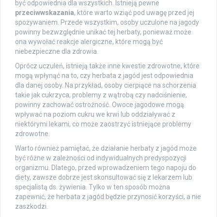
być odpowiednia dla wszystkich. Istnieją pewne
przeciwwskazania
, które warto wziąć pod uwagę przed jej
spożywaniem. Przede wszystkim, osoby uczulone na jagody
powinny bezwzględnie unikać tej herbaty, ponieważ może
ona wywołać reakcje alergiczne, które mogą być
niebezpieczne dla zdrowia.
Oprócz uczuleń, istnieją także inne kwestie zdrowotne, które
mogą wpłynąć na to, czy herbata z jagód jest odpowiednia
dla danej osoby. Na przykład, osoby cierpiące na schorzenia
takie jak cukrzyca, problemy z wątrobą czy nadciśnienie,
powinny zachować ostrożność. Owoce jagodowe mogą
wpływać na poziom cukru we krwi lub oddziaływać z
niektórymi lekami, co może zaostrzyć istniejące problemy
zdrowotne.
Warto również pamiętać, że działanie herbaty z jagód może
być różne w zależności od indywidualnych predyspozycji
organizmu. Dlatego, przed wprowadzeniem tego napoju do
diety, zawsze dobrze jest skonsultować się z lekarzem lub
specjalistą ds. żywienia. Tylko w ten sposób można
zapewnić, że herbata z jagód będzie przynosić korzyści, a nie
zaszkodzi.