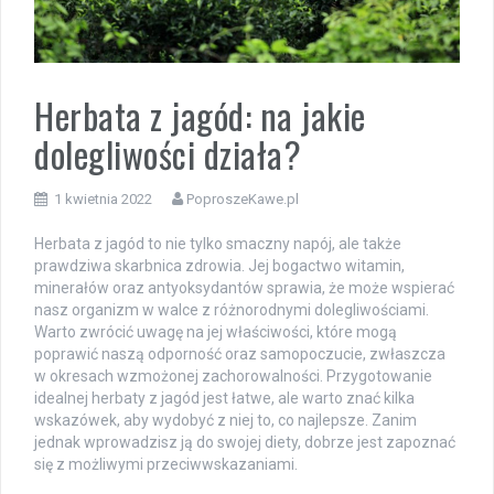
Herbata z jagód: na jakie
dolegliwości działa?
1 kwietnia 2022
PoproszeKawe.pl
Herbata z jagód to nie tylko smaczny napój, ale także
prawdziwa skarbnica zdrowia. Jej bogactwo witamin,
minerałów oraz antyoksydantów sprawia, że może wspierać
nasz organizm w walce z różnorodnymi dolegliwościami.
Warto zwrócić uwagę na jej właściwości, które mogą
poprawić naszą odporność oraz samopoczucie, zwłaszcza
w okresach wzmożonej zachorowalności. Przygotowanie
idealnej herbaty z jagód jest łatwe, ale warto znać kilka
wskazówek, aby wydobyć z niej to, co najlepsze. Zanim
jednak wprowadzisz ją do swojej diety, dobrze jest zapoznać
się z możliwymi przeciwwskazaniami.