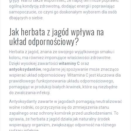
grypy. Warto także wspomnieć, że napój ten może poprawić
ogólną kondycję zdrowotną, dodając energii i poprawiając
samopoczucie, co czyni go doskonałym wyborem dla osób
dbających o siebie.
Jak herbata z jagód wpływa na
układ odpornościowy?
Herbata z jagód, znana ze swojego wyjątkowego smaku i
koloru, ma również imponujące właściwości zdrowotne.
Dzięki wysokiej zawartości
witaminy C
oraz
antyoksydantów
, regularne jej spożywanie może znacząco
wspierać układ odpornościowy. Witamina C jest kluczowa dla
prawidłowego funkcjonowania układu odpornościowego,
pomagając w produkcji białych krwinek, które są niezbędne
do zwalczania infekcji.
Antyoksydanty zawarte w jagodach pomagają neutralizować
wolne rodniki, co przyczynia się do zmniejszenia stanu
zapalnego oraz ochrony komórek przed uszkodzeniami. To
sprawia, że herbata z jagód działa jak naturalny środek
wspierający organizm, zwiększając odporność na różnego
rodzaju infekcje.