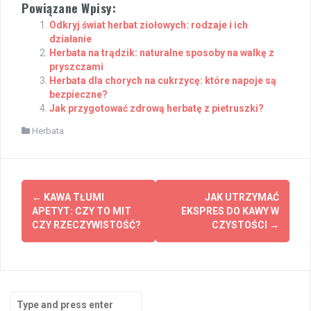
Powiązane Wpisy:
Odkryj świat herbat ziołowych: rodzaje i ich
działanie
Herbata na trądzik: naturalne sposoby na walkę z
pryszczami
Herbata dla chorych na cukrzycę: które napoje są
bezpieczne?
Jak przygotować zdrową herbatę z pietruszki?
Herbata
Post
←
KAWA TŁUMI
JAK UTRZYMAĆ
navigation
APETYT: CZY TO MIT
EKSPRES DO KAWY W
CZY RZECZYWISTOŚĆ?
CZYSTOŚCI
→
Search