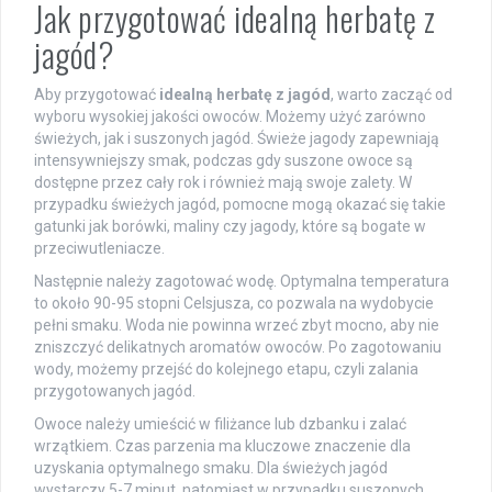
Jak przygotować idealną herbatę z
jagód?
Aby przygotować
idealną herbatę z jagód
, warto zacząć od
wyboru wysokiej jakości owoców. Możemy użyć zarówno
świeżych, jak i suszonych jagód. Świeże jagody zapewniają
intensywniejszy smak, podczas gdy suszone owoce są
dostępne przez cały rok i również mają swoje zalety. W
przypadku świeżych jagód, pomocne mogą okazać się takie
gatunki jak borówki, maliny czy jagody, które są bogate w
przeciwutleniacze.
Następnie należy zagotować wodę. Optymalna temperatura
to około 90-95 stopni Celsjusza, co pozwala na wydobycie
pełni smaku. Woda nie powinna wrzeć zbyt mocno, aby nie
zniszczyć delikatnych aromatów owoców. Po zagotowaniu
wody, możemy przejść do kolejnego etapu, czyli zalania
przygotowanych jagód.
Owoce należy umieścić w filiżance lub dzbanku i zalać
wrzątkiem. Czas parzenia ma kluczowe znaczenie dla
uzyskania optymalnego smaku. Dla świeżych jagód
wystarczy 5-7 minut, natomiast w przypadku suszonych