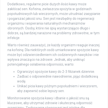
Dodatkowo, regularne picie dużych ilości kawy może
zakłócać sen. Kofeina, zwłaszcza spożyta w godzinach
popołudniowych lub wieczornych, może utrudniać zasypianie
i pogarszać jakość snu. Sen jest niezbędny do regeneracji
organizmu i wspierania naturalnych mechanizmów
obronnych. Osoby, które nie śpią wystarczająco długo i
dobrze, są bardziej narażone na problemy zdrowotne, w tym
infekcje.
Warto również zauważyć, że każdy organizm reaguje inaczej
na kofeinę. Dla niektórych osób umiarkowane spożycie kawy
może być odzwierciedleniem ich codziennych nawyków i nie
wpływa znacząco na zdrowie. Jednak, aby uniknąć
potencjalnego osłabienia odporności, warto:
Ograniczyć spożycie kawy do 2-3 filiżanek dziennie.
Zadbać o odpowiednie nawodnienie, pijąc dodatkową
wodę.
Unikać picia kawy późnym popołudniem i wieczorem,
aby zapewnić sobie lepszy sen.
Monitorowanie spożycia kawy i dbanie o jakość snu są
kluczowe, aby utrzymać zdrowie i skuteczną odporność
organizmu. Zachowanie równowagi jest istotne dla