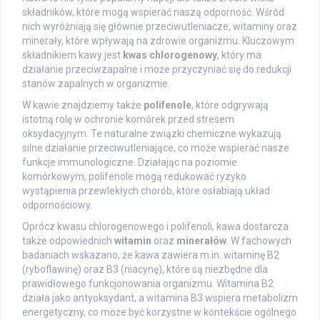
składników, które mogą wspierać naszą odporność. Wśród
nich wyróżniają się głównie przeciwutleniacze, witaminy oraz
minerały, które wpływają na zdrowie organizmu. Kluczowym
składnikiem kawy jest
kwas chlorogenowy
, który ma
działanie przeciwzapalne i może przyczyniać się do redukcji
stanów zapalnych w organizmie.
W kawie znajdziemy także
polifenole
, które odgrywają
istotną rolę w ochronie komórek przed stresem
oksydacyjnym. Te naturalne związki chemiczne wykazują
silne działanie przeciwutleniające, co może wspierać nasze
funkcje immunologiczne. Działając na poziomie
komórkowym, polifenole mogą redukować ryzyko
wystąpienia przewlekłych chorób, które osłabiają układ
odpornościowy.
Oprócz kwasu chlorogenowego i polifenoli, kawa dostarcza
także odpowiednich
witamin
oraz
minerałów
. W fachowych
badaniach wskazano, że kawa zawiera m.in. witaminę B2
(ryboflawinę) oraz B3 (niacynę), które są niezbędne dla
prawidłowego funkcjonowania organizmu. Witamina B2
działa jako antyoksydant, a witamina B3 wspiera metabolizm
energetyczny, co może być korzystne w kontekście ogólnego