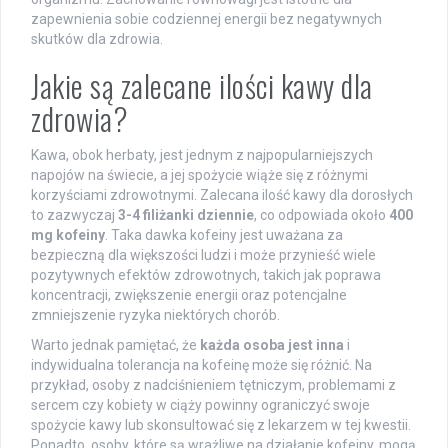
zapewnienia sobie codziennej energii bez negatywnych
skutków dla zdrowia.
Jakie są zalecane ilości kawy dla
zdrowia?
Kawa, obok herbaty, jest jednym z najpopularniejszych
napojów na świecie, a jej spożycie wiąże się z różnymi
korzyściami zdrowotnymi. Zalecana ilość kawy dla dorosłych
to zazwyczaj
3-4 filiżanki dziennie
, co odpowiada około
400
mg kofeiny
. Taka dawka kofeiny jest uważana za
bezpieczną dla większości ludzi i może przynieść wiele
pozytywnych efektów zdrowotnych, takich jak poprawa
koncentracji, zwiększenie energii oraz potencjalne
zmniejszenie ryzyka niektórych chorób.
Warto jednak pamiętać, że
każda osoba jest inna
i
indywidualna tolerancja na kofeinę może się różnić. Na
przykład, osoby z nadciśnieniem tętniczym, problemami z
sercem czy kobiety w ciąży powinny ograniczyć swoje
spożycie kawy lub skonsultować się z lekarzem w tej kwestii.
Ponadto, osoby, które są wrażliwe na działanie kofeiny, mogą