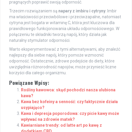
pragnących poprawić swoją odporność.
Trzecim rozwiązaniem są
napary z imbiru i cytryny
. Imbir
ma właściwości przeciwbólowe i przeciwzapalne, natomiast
cytryna jest bogata w witaminę C, która jest kluczowa dla
prawidłowego funkcjonowania układu odpornościowego. W
połączeniu te składniki tworzą napój, który działa jak
naturalny stymulator odporności.
Warto eksperymentować z tymi alternatywami, aby znaleźć
najlepszy dla siebie napój, który pomoże wzmocnić
odporność. Ostatecznie, zdrowe podejście do diety, które
uwzględnia różnorodność napojów, może przynieść liczne
korzyści dla całego organizmu.
Powiązane Wpisy:
Rośliny kawowca: skąd pochodzi nasza ulubiona
kawa?
Kawa bez kofeiny a senność: czy faktycznie działa
usypiająco?
Kawa i depresja poporodowa: czy picie kawy może
wpływać na zdrowie matek?
Kawiarniane trendy: od latte art po kawę z
dodatkiem CBD