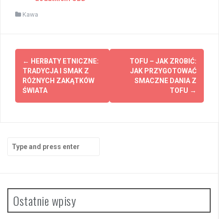
Kawa
Post
←
HERBATY ETNICZNE:
TOFU – JAK ZROBIĆ:
navigation
TRADYCJA I SMAK Z
JAK PRZYGOTOWAĆ
RÓŻNYCH ZAKĄTKÓW
SMACZNE DANIA Z
ŚWIATA
TOFU
→
Search
for:
Ostatnie wpisy