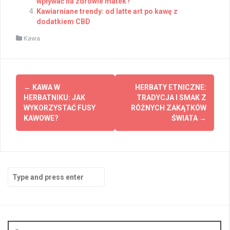
wpływać na zdrowie matek?
Kawiarniane trendy: od latte art po kawę z
dodatkiem CBD
Kawa
Post
←
KAWA W
HERBATY ETNICZNE:
navigation
HERBATNIKU: JAK
TRADYCJA I SMAK Z
WYKORZYSTAĆ FUSY
RÓŻNYCH ZAKĄTKÓW
KAWOWE?
ŚWIATA
→
Search
for: