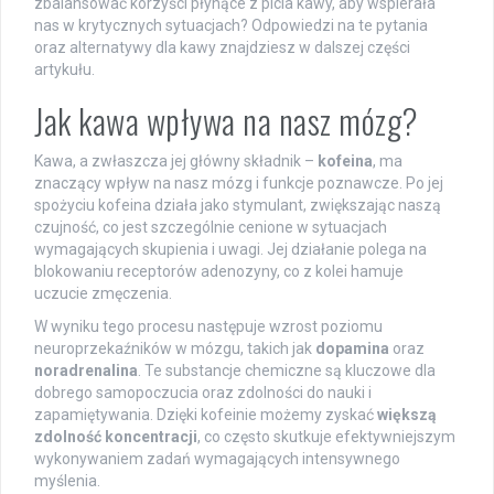
zbalansować korzyści płynące z picia kawy, aby wspierała
nas w krytycznych sytuacjach? Odpowiedzi na te pytania
oraz alternatywy dla kawy znajdziesz w dalszej części
artykułu.
Jak kawa wpływa na nasz mózg?
Kawa, a zwłaszcza jej główny składnik –
kofeina
, ma
znaczący wpływ na nasz mózg i funkcje poznawcze. Po jej
spożyciu kofeina działa jako stymulant, zwiększając naszą
czujność, co jest szczególnie cenione w sytuacjach
wymagających skupienia i uwagi. Jej działanie polega na
blokowaniu receptorów adenozyny, co z kolei hamuje
uczucie zmęczenia.
W wyniku tego procesu następuje wzrost poziomu
neuroprzekaźników w mózgu, takich jak
dopamina
oraz
noradrenalina
. Te substancje chemiczne są kluczowe dla
dobrego samopoczucia oraz zdolności do nauki i
zapamiętywania. Dzięki kofeinie możemy zyskać
większą
zdolność koncentracji
, co często skutkuje efektywniejszym
wykonywaniem zadań wymagających intensywnego
myślenia.