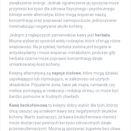
zwiększenie energii. Jednak ograniczenie jej spożycia może
przynieść korzyści dla zdrowia fizycznego i psychicznego.
Istnieje wiele alternatyw, które mogą wspierać naszą
koncentrację oraz poprawiać samopoczucie, jednocześnie
minimalizując negatywne skutki kofeiny.
Jednym z najlepszych zamienników kawy jest
herbata
.
Można wybierać spośród wielu rodzajów, które oferują różne
właściwości. Na przykład, herbata zielona jest bogata w
antyoksydanty i może wspierać metabolizm, podczas gdy
herbata czarna może poprawić koncentrację dzięki
umiarkowanej ilości kofeiny.
Kolejną alternatywą są
napoje ziołowe
, które mogą działać
uspokajająco lub stymulująco, w zależności od użytych
składników. Popularne zioła, takie jak mięta, rumianek czy
melisa, pomagają w relaksacji i redukcji stresu, co może być
bardzo pomocne w trudnych chwilach.
Kawa bezkofeinowa
to kolejny dobry wybór dla tych, którzy
chcą cieszyć się smakiem kawy bez negatywnych skutków
kofeiny. Warto zaznaczyć, że kawa bezkofeinowa również
może dostarczać pewnych korzyści zdrowotnych dzięki
przeciwutleniaczom. Można ją spożywać zupełnie bez obaw