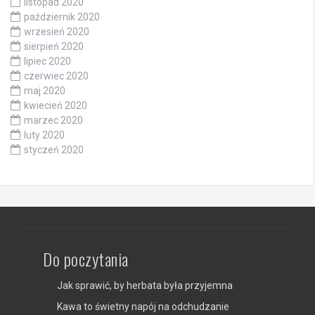
listopad 2020
październik 2020
wrzesień 2020
sierpień 2020
lipiec 2020
czerwiec 2020
maj 2020
kwiecień 2020
marzec 2020
luty 2020
styczeń 2020
Do poczytania
Jak sprawić, by herbata była przyjemna
Kawa to świetny napój na odchudzanie