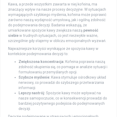
Kawa, a przede wszystkim zawarta w niej kofeina, ma
znaczący wpływ na nasze procesy decyzyjne. W sytuacjach
wymagających szybkiego myślenia, kofeina może poprawić
zarówno naszą wydajność umysłową, jak i ogólną zdolność
do podejmowania decyzji. Badania wskazują, że
umiarkowane spożycie kawy zwiększa naszą
pewność
siebie
w trudnych sytuacjach, co jest niezwykle ważne,
szczególnie gdy stajemy w obliczu emocjonalnych wyzwań.
Najważniejsze korzyści wynikające ze spożycia kawy w
kontekście podejmowania decyzji to:
Zwiększona koncentracja:
Kofeina poprawia naszą
zdolność skupienia się, co pomaga w analizie sytuacji i
formułowaniu przemyślanych opcji.
Szybsze myślenie:
Kawa stymuluje ośrodkowy układ
nerwowy, co prowadzi do szybszego przetwarzania
informacji.
Lepszy nastrój:
Spożycie kawy może wpływać na
nasze samopoczucie, co w konsekwencji prowadzi do
bardziej pozytywnego podejścia do podejmowanych
decyzji.
Decyzje podejmowane w stresujących i emocjonalnych