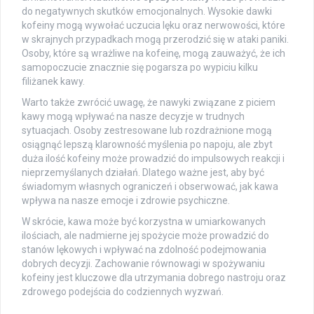
do negatywnych skutków emocjonalnych. Wysokie dawki
kofeiny mogą wywołać uczucia lęku oraz nerwowości, które
w skrajnych przypadkach mogą przerodzić się w ataki paniki.
Osoby, które są wrażliwe na kofeinę, mogą zauważyć, że ich
samopoczucie znacznie się pogarsza po wypiciu kilku
filiżanek kawy.
Warto także zwrócić uwagę, że nawyki związane z piciem
kawy mogą wpływać na nasze decyzje w trudnych
sytuacjach. Osoby zestresowane lub rozdrażnione mogą
osiągnąć lepszą klarowność myślenia po napoju, ale zbyt
duża ilość kofeiny może prowadzić do impulsowych reakcji i
nieprzemyślanych działań. Dlatego ważne jest, aby być
świadomym własnych ograniczeń i obserwować, jak kawa
wpływa na nasze emocje i zdrowie psychiczne.
W skrócie, kawa może być korzystna w umiarkowanych
ilościach, ale nadmierne jej spożycie może prowadzić do
stanów lękowych i wpływać na zdolność podejmowania
dobrych decyzji. Zachowanie równowagi w spożywaniu
kofeiny jest kluczowe dla utrzymania dobrego nastroju oraz
zdrowego podejścia do codziennych wyzwań.