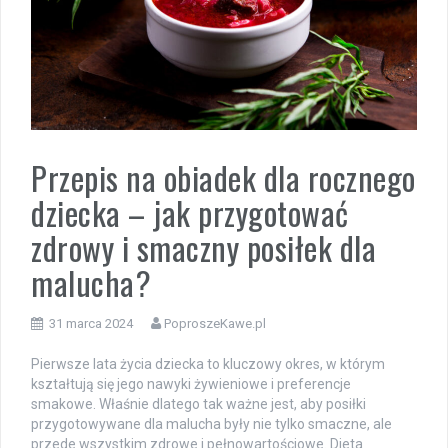
Przepis na obiadek dla rocznego
dziecka – jak przygotować
zdrowy i smaczny posiłek dla
malucha?
31 marca 2024
PoproszeKawe.pl
Pierwsze lata życia dziecka to kluczowy okres, w którym
kształtują się jego nawyki żywieniowe i preferencje
smakowe. Właśnie dlatego tak ważne jest, aby posiłki
przygotowywane dla malucha były nie tylko smaczne, ale
przede wszystkim zdrowe i pełnowartościowe. Dieta