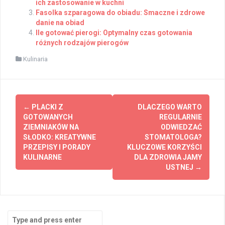
ich zastosowanie w kuchni
Fasolka szparagowa do obiadu: Smaczne i zdrowe
danie na obiad
Ile gotować pierogi: Optymalny czas gotowania
różnych rodzajów pierogów
Kulinaria
Post
←
PLACKI Z
DLACZEGO WARTO
navigation
GOTOWANYCH
REGULARNIE
ZIEMNIAKÓW NA
ODWIEDZAĆ
SŁODKO: KREATYWNE
STOMATOLOGA?
PRZEPISY I PORADY
KLUCZOWE KORZYŚCI
KULINARNE
DLA ZDROWIA JAMY
USTNEJ
→
Search