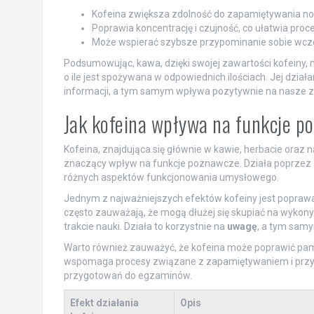
Kofeina zwiększa zdolność do zapamiętywania no
Poprawia koncentrację i czujność, co ułatwia proce
Może wspierać szybsze przypominanie sobie wcześ
Podsumowując, kawa, dzięki swojej zawartości kofeiny,
o ile jest spożywana w odpowiednich ilościach. Jej dzi
informacji, a tym samym wpływa pozytywnie na nasze z
Jak kofeina wpływa na funkcje p
Kofeina, znajdująca się głównie w kawie, herbacie oraz
znaczący wpływ na funkcje poznawcze. Działa poprzez
różnych aspektów funkcjonowania umysłowego.
Jednym z najważniejszych efektów kofeiny jest popraw
często zauważają, że mogą dłużej się skupiać na wykony
trakcie nauki. Działa to korzystnie na
uwagę
, a tym samy
Warto również zauważyć, że kofeina może poprawić pami
wspomaga procesy związane z zapamiętywaniem i przy
przygotowań do egzaminów.
Efekt działania
Opis