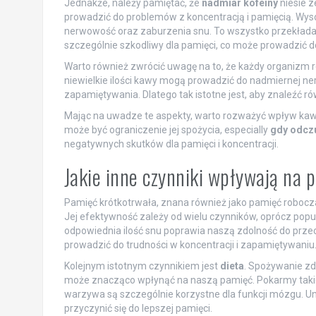
Jednakże, należy pamiętać, że
nadmiar kofeiny
niesie z
prowadzić do problemów z koncentracją i pamięcią. Wys
nerwowość oraz zaburzenia snu. To wszystko przekłada 
szczególnie szkodliwy dla pamięci, co może prowadzić d
Warto również zwrócić uwagę na to, że każdy organizm r
niewielkie ilości kawy mogą prowadzić do nadmiernej ne
zapamiętywania. Dlatego tak istotne jest, aby znaleźć 
Mając na uwadze te aspekty, warto rozważyć wpływ kaw
może być ograniczenie jej spożycia, especially
gdy odcz
negatywnych skutków dla pamięci i koncentracji.
Jakie inne czynniki wpływają na
Pamięć krótkotrwała, znana również jako pamięć roboc
Jej efektywność zależy od wielu czynników, oprócz popu
odpowiednia ilość snu poprawia naszą zdolność do prze
prowadzić do trudności w koncentracji i zapamiętywaniu
Kolejnym istotnym czynnikiem jest
dieta
. Spożywanie zd
może znacząco wpłynąć na naszą pamięć. Pokarmy takie
warzywa są szczególnie korzystne dla funkcji mózgu. Un
przyczynić się do lepszej pamięci.