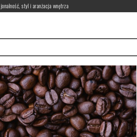
erringi dla efektywnego uszczelnienia w maszynach przemysłowych
óre warto znać
matologa? Kluczowe korzyści dla zdrowia jamy ustnej
 – jak przygotować zdrowy i smaczny posiłek dla malucha?
odnik po asortymencie i doradztwie ekspertów