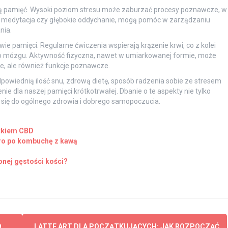
zą pamięć. Wysoki poziom stresu może zaburzać procesy poznawcze, w
jak medytacja czy głębokie oddychanie, mogą pomóc w zarządzaniu
nia.
e pamięci. Regularne ćwiczenia wspierają krążenie krwi, co z kolei
do mózgu. Aktywność fizyczna, nawet w umiarkowanej formie, może
ne, ale również funkcje poznawcze.
owiednią ilość snu, zdrową dietę, sposób radzenia sobie ze stresem
e dla naszej pamięci krótkotrwałej. Dbanie o te aspekty nie tylko
 się do ogólnego zdrowia i dobrego samopoczucia.
atkiem CBD
ro po kombuchę z kawą
nej gęstości kości?
O
LATTE ART DLA POCZĄTKUJĄCYCH: JAK ROZPOCZĄĆ