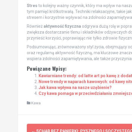
Stres
to kolejny ważny czynnik, który ma wpływ na nas
tym pamięć krótkotrwałą. Techniki relaksacyjne, takie 
stresem i korzystnie wpływać na zdolności zapamiętywa
Również
aktywność fizyczna
odgrywa dużą rolę w poprawi
zwiększa dostarczanie tlenu i składników odżywczych 
przynieść korzyści, poprawiając nie tylko zdrowie fizycz
Podsumowując, zrównoważony styl życia, obejmujący odp
oraz regularną aktywność fizyczną, ma kluczowe znaczeni
wspiera zdolności zapamiętywania, ale także przyczynia
Powiązane Wpisy:
Kawiarniane trendy: od latte art po kawę z dod
Nowe trendy w naparach kawowych: od kawy nit
Jak kawa wpływa na nasze uzębienie?
Czy kawa pomaga w przeciwdziałaniu zmniejszo
Kawa
Post
←
SCHAB BEZ PANIERKI: PYSZNEGO I SOCZYSTEG