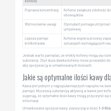
kofeiny
Poprawa koncentracji
Kofeina zwiększa zdolność d
obowiązków.
Wzmocnienie uwagi
Stymulant pomaga utrzymać uw
umysłowej.
Lepsza pamięć
Kofeina wspiera procesy zapa
krótkotrwała
sytuacjach wymagających nau
Jednak warto pamiętać, że efekty kofeiny mogą się różnić
substancji. Zbyt duża dawka kofeiny może prowadzić do
aby spożywać ją w umiarkowanych ilościach.
Jakie są optymalne ilości kawy d
Kawa jest jednym z najpopularniejszych napojów na świe
pamięci. Kluczową substancją aktywną w kawie jest kofe
sugerują, że optymalne ilości kawy mogą przyczynić się
informacji.
Umiarkowane spożycie kawy, zazwyczaj w ilości
1-3 fili