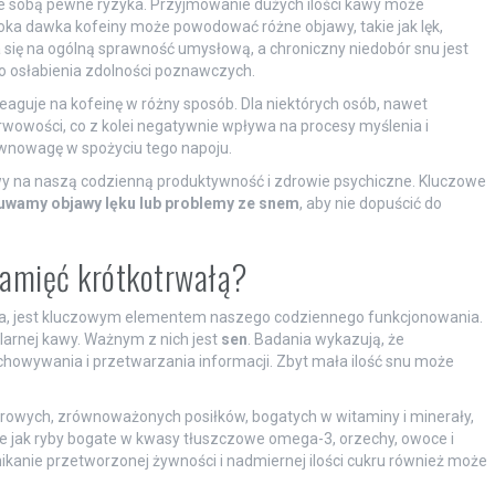
e sobą pewne ryzyka. Przyjmowanie dużych ilości kawy może
oka dawka kofeiny może powodować różne objawy, takie jak lęk,
się na ogólną sprawność umysłową, a chroniczny niedobór snu jest
o osłabienia zdolności poznawczych.
eaguje na kofeinę w różny sposób. Dla niektórych osób, nawet
rwowości, co z kolei negatywnie wpływa na procesy myślenia i
równowagę w spożyciu tego napoju.
y na naszą codzienną produktywność i zdrowie psychiczne. Kluczowe
uwamy objawy lęku lub problemy ze snem
, aby nie dopuścić do
 pamięć krótkotrwałą?
za, jest kluczowym elementem naszego codziennego funkcjonowania.
larnej kawy. Ważnym z nich jest
sen
. Badania wykazują, że
chowywania i przetwarzania informacji. Zbyt mała ilość snu może
.
rowych, zrównoważonych posiłków, bogatych w witaminy i minerały,
 jak ryby bogate w kwasy tłuszczowe omega-3, orzechy, owoce i
ikanie przetworzonej żywności i nadmiernej ilości cukru również może