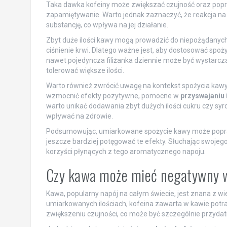
Taka dawka kofeiny może zwiększać czujność oraz popra
zapamiętywanie. Warto jednak zaznaczyć, że reakcja na 
substancję, co wpływa na jej działanie.
Zbyt duże ilości kawy mogą prowadzić do niepożądanyc
ciśnienie krwi. Dlatego ważne jest, aby dostosować spoży
nawet pojedyncza filiżanka dziennie może być wystarcz
tolerować większe ilości.
Warto również zwrócić uwagę na kontekst spożycia kawy 
wzmocnić efekty pozytywne, pomocne w
przyswajaniu 
warto unikać dodawania zbyt dużych ilości cukru czy sy
wpływać na zdrowie.
Podsumowując, umiarkowane spożycie kawy może poprawi
jeszcze bardziej potęgować te efekty. Słuchając swoje
korzyści płynących z tego aromatycznego napoju.
Czy kawa może mieć negatywny 
Kawa, popularny napój na całym świecie, jest znana z wie
umiarkowanych ilościach, kofeina zawarta w kawie potr
zwiększeniu czujności, co może być szczególnie przyda