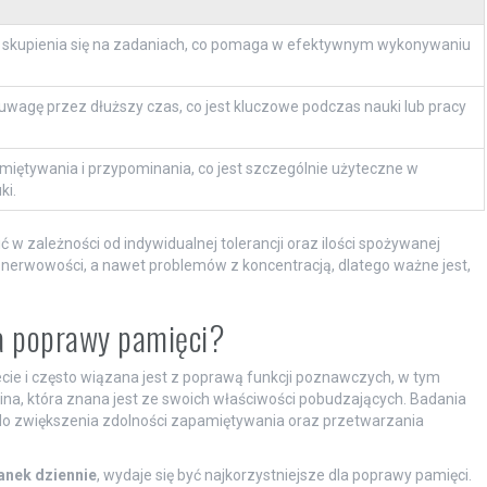
o skupienia się na zadaniach, co pomaga w efektywnym wykonywaniu
agę przez dłuższy czas, co jest kluczowe podczas nauki lub pracy
miętywania i przypominania, co jest szczególnie użyteczne w
ki.
 w zależności od indywidualnej tolerancji oraz ilości spożywanej
 nerwowości, a nawet problemów z koncentracją, dlatego ważne jest,
la poprawy pamięci?
cie i często wiązana jest z poprawą funkcji poznawczych, w tym
ina, która znana jest ze swoich właściwości pobudzających. Badania
 do zwiększenia zdolności zapamiętywania oraz przetwarzania
żanek dziennie
, wydaje się być najkorzystniejsze dla poprawy pamięci.