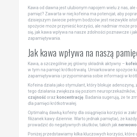
Kawa od dawna jest ulubionym napojem wielu z nas, ale c
pamięć? Zawarta w niej kofeina ma potencjał, aby popra
dzisiejszym świecie pełnym bodźców jest niezwykle isto
spożycie może przynieść korzyści, ale nadmiar może pro
się, jak kawa wpływa na nasze zdolności poznawcze i ja
zapamiętywania.
Jak kawa wpływa na naszą pamię
Kawa, a szczególnie jej główny składnik aktywny –
kofei
w tym na pamięć krótkotrwałą. Umiarkowane spożycie kaw
zapamiętywania i przypominania sobie informacji w krót
Kofeina działa jako stymulant, który blokuje adenozyn
tego działania zwiększa się poziom neuroprzekaźników, 
czujność
oraz
koncentrację
. Badania sugerują, że te z
dla pamięci krótkotrwałej.
Optimalną dawką kofeiny dla osiągnięcia korzyści w zakr
filiżanek kawy dziennie. Warto jednak pamiętać, że każd
prowadzić do negatywnych skutków, takich jak
nerwowo
Poniżej przedstawiamy kilka kluczowych korzyści, które