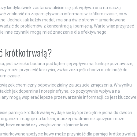
zy kiedykolwiek zastanawialiście się, jak wpływa ona na naszą
wić zdolność do zapamiętywania informacji w krótkim czasie, co w
tne. Jednak, jak każdy medal, ma ona dwie strony – umiarkowane
wadzić do problemów z koncentracją i pamięcią. Warto więc przyjrzeć
kie inne czynniki mogą mieć znaczenie dla efektywnego
ć krótkotrwałą?
na
, jest szeroko badana pod kątem jej wpływu na funkcje poznawcze,
y może przynieść korzyści, zwłaszcza jeśli chodzi o zdolność do
kim czasie.
ę, związek chemiczny odpowiedzialny za uczucie zmęczenia. W wyniku
takich jak dopamina i norepinefryna, co pozytywnie wpływa na
miany mogą wspierać lepsze przetwarzanie informacji, co jest kluczowe
esie pamięci krótkotrwałej wydaje się być przeciętnie jedna do dwóch
y organizm reaguje na kofeinę inaczej i nadmierne spożycie może
ść
,
bezsenność
czy zwiększone ciśnienie krwi.
 umiarkowane spożycie kawy może przynieść dla pamięci krótkotrwałej: