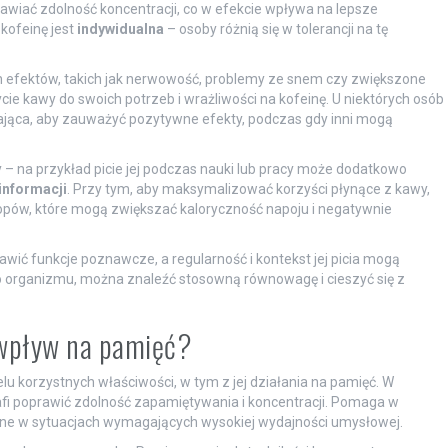
wiać zdolność koncentracji, co w efekcie wpływa na lepsze
kofeinę jest
indywidualna
– osoby różnią się w tolerancji na tę
h efektów, takich jak nerwowość, problemy ze snem czy zwiększone
cie kawy do swoich potrzeb i wrażliwości na kofeinę. U niektórych osób
ająca, aby zauważyć pozytywne efekty, podczas gdy inni mogą
– na przykład picie jej podczas nauki lub pracy może dodatkowo
informacji
. Przy tym, aby maksymalizować korzyści płynące z kawy,
ropów, które mogą zwiększać kaloryczność napoju i negatywnie
ć funkcje poznawcze, a regularność i kontekst jej picia mogą
go organizmu, można znaleźć stosowną równowagę i cieszyć się z
wpływ na pamięć?
lu korzystnych właściwości, w tym z jej działania na pamięć. W
afi poprawić zdolność zapamiętywania i koncentracji. Pomaga w
tne w sytuacjach wymagających wysokiej wydajności umysłowej.