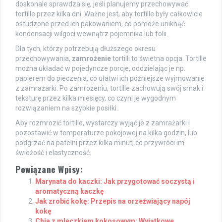
doskonale sprawdza się, jeśli planujemy przechowywać
tortille przez kilka dni. Ważne jest, aby tortille były całkowicie
ostudzone przed ich pakowaniem, co pomoże uniknąć
kondensacji wilgoci wewnątrz pojemnika lub folii.
Dla tych, którzy potrzebują dłuższego okresu
przechowywania,
zamrożenie
tortilli to świetna opcja. Tortille
można układać w pojedyncze porcje, oddzielając je np.
papierem do pieczenia, co ułatwi ich późniejsze wyjmowanie
z zamrażarki. Po zamrożeniu, tortille zachowują swój smak i
teksturę przez kilka miesięcy, co czyni je wygodnym
rozwiązaniem na szybkie posiłki.
Aby rozmrozić tortille, wystarczy wyjąć je z zamrażarki i
pozostawić w temperaturze pokojowej na kilka godzin, lub
podgrzać na patelni przez kilka minut, co przywróci im
świeżość i elastyczność.
Powiązane Wpisy:
Marynata do kaczki: Jak przygotować soczystą i
aromatyczną kaczkę
Jak zrobić kokę: Przepis na orzeźwiający napój
kokę
Chia z mleczkiem kokosowym: Wyjątkowe