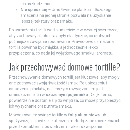
ich uszkodzenia.
Nie spiesz się
– Umożliwienie plackom dłuższego
smażenia na jednej stronie pozwala na uzyskanie
lepszej tekstury oraz smaku.
Po usmażeniu tortilli warto umieścić je w czystej ściereczce,
aby zachowały ciepło oraz były elastyczne, co ułatwi ich
późniejsze zawijanie i podawanie. Prawidłowo usmażona
tortilla powinna być miękka, a jednocześnie lekko
przypieczona, co nada jej wyjątkowego smaku i aromatu.
Jak przechowywać domowe tortille?
Przechowywanie domowych tortilli jest kluczowe, aby mogły
one zachować swoją świeżość i smak. Po upieczeniu i
ostudzeniu placków, najlepszym rozwiązaniem jest
umieszczenie ich w
szczelnym pojemniku
. Dzięki temu,
powietrze nie dostanie się do wnętrza, co może przyspieszyć
ich wysychanie oraz utratę smaku.
Można również owinąć tortille w
folię aluminiową
lub
spożywczą, co będzie skuteczną metodą zabezpieczenia ich
przed kontaktem z powietrzem. Takie rozwiązanie