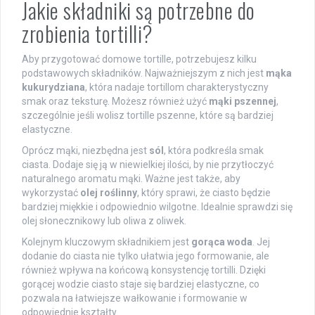
Jakie składniki są potrzebne do
zrobienia tortilli?
Aby przygotować domowe tortille, potrzebujesz kilku
podstawowych składników. Najważniejszym z nich jest
mąka
kukurydziana
, która nadaje tortillom charakterystyczny
smak oraz teksturę. Możesz również użyć
mąki pszennej
,
szczególnie jeśli wolisz tortille pszenne, które są bardziej
elastyczne.
Oprócz mąki, niezbędna jest
sól
, która podkreśla smak
ciasta. Dodaje się ją w niewielkiej ilości, by nie przytłoczyć
naturalnego aromatu mąki. Ważne jest także, aby
wykorzystać
olej roślinny
, który sprawi, że ciasto będzie
bardziej miękkie i odpowiednio wilgotne. Idealnie sprawdzi się
olej słonecznikowy lub oliwa z oliwek.
Kolejnym kluczowym składnikiem jest
gorąca woda
. Jej
dodanie do ciasta nie tylko ułatwia jego formowanie, ale
również wpływa na końcową konsystencję tortilli. Dzięki
gorącej wodzie ciasto staje się bardziej elastyczne, co
pozwala na łatwiejsze wałkowanie i formowanie w
odpowiednie kształty.