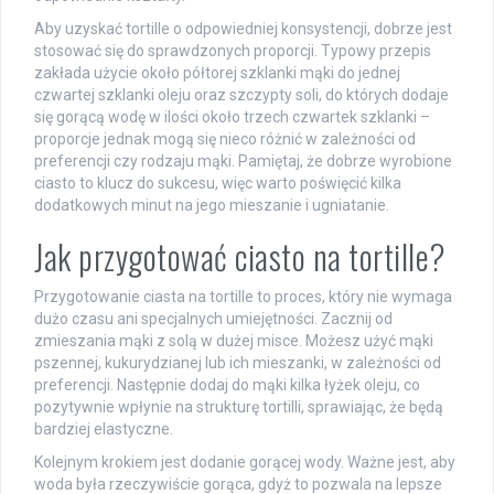
Aby uzyskać tortille o odpowiedniej konsystencji, dobrze jest
stosować się do sprawdzonych proporcji. Typowy przepis
zakłada użycie około półtorej szklanki mąki do jednej
czwartej szklanki oleju oraz szczypty soli, do których dodaje
się gorącą wodę w ilości około trzech czwartek szklanki –
proporcje jednak mogą się nieco różnić w zależności od
preferencji czy rodzaju mąki. Pamiętaj, że dobrze wyrobione
ciasto to klucz do sukcesu, więc warto poświęcić kilka
dodatkowych minut na jego mieszanie i ugniatanie.
Jak przygotować ciasto na tortille?
Przygotowanie ciasta na tortille to proces, który nie wymaga
dużo czasu ani specjalnych umiejętności. Zacznij od
zmieszania mąki z solą w dużej misce. Możesz użyć mąki
pszennej, kukurydzianej lub ich mieszanki, w zależności od
preferencji. Następnie dodaj do mąki kilka łyżek oleju, co
pozytywnie wpłynie na strukturę tortilli, sprawiając, że będą
bardziej elastyczne.
Kolejnym krokiem jest dodanie gorącej wody. Ważne jest, aby
woda była rzeczywiście gorąca, gdyż to pozwala na lepsze