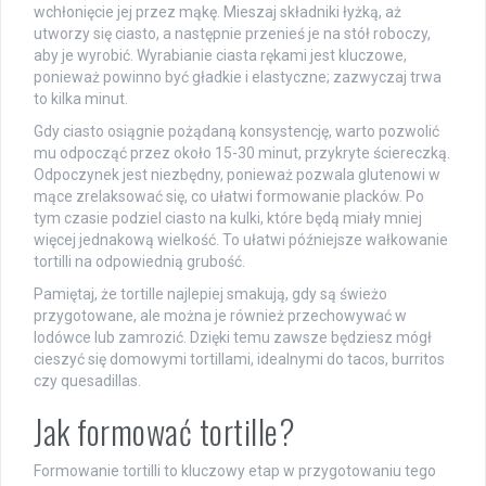
wchłonięcie jej przez mąkę. Mieszaj składniki łyżką, aż
utworzy się ciasto, a następnie przenieś je na stół roboczy,
aby je wyrobić. Wyrabianie ciasta rękami jest kluczowe,
ponieważ powinno być gładkie i elastyczne; zazwyczaj trwa
to kilka minut.
Gdy ciasto osiągnie pożądaną konsystencję, warto pozwolić
mu odpocząć przez około 15-30 minut, przykryte ściereczką.
Odpoczynek jest niezbędny, ponieważ pozwala glutenowi w
mące zrelaksować się, co ułatwi formowanie placków. Po
tym czasie podziel ciasto na kulki, które będą miały mniej
więcej jednakową wielkość. To ułatwi późniejsze wałkowanie
tortilli na odpowiednią grubość.
Pamiętaj, że tortille najlepiej smakują, gdy są świeżo
przygotowane, ale można je również przechowywać w
lodówce lub zamrozić. Dzięki temu zawsze będziesz mógł
cieszyć się domowymi tortillami, idealnymi do tacos, burritos
czy quesadillas.
Jak formować tortille?
Formowanie tortilli to kluczowy etap w przygotowaniu tego