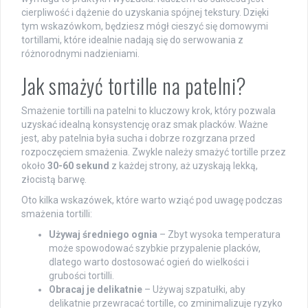
cierpliwość i dążenie do uzyskania spójnej tekstury. Dzięki
tym wskazówkom, będziesz mógł cieszyć się domowymi
tortillami, które idealnie nadają się do serwowania z
różnorodnymi nadzieniami.
Jak smażyć tortille na patelni?
Smażenie tortilli na patelni to kluczowy krok, który pozwala
uzyskać idealną konsystencję oraz smak placków. Ważne
jest, aby patelnia była sucha i dobrze rozgrzana przed
rozpoczęciem smażenia. Zwykle należy smażyć tortille przez
około
30-60 sekund
z każdej strony, aż uzyskają lekką,
złocistą barwę.
Oto kilka wskazówek, które warto wziąć pod uwagę podczas
smażenia tortilli:
Używaj średniego ognia
– Zbyt wysoka temperatura
może spowodować szybkie przypalenie placków,
dlatego warto dostosować ogień do wielkości i
grubości tortilli.
Obracaj je delikatnie
– Używaj szpatułki, aby
delikatnie przewracać tortille, co zminimalizuje ryzyko