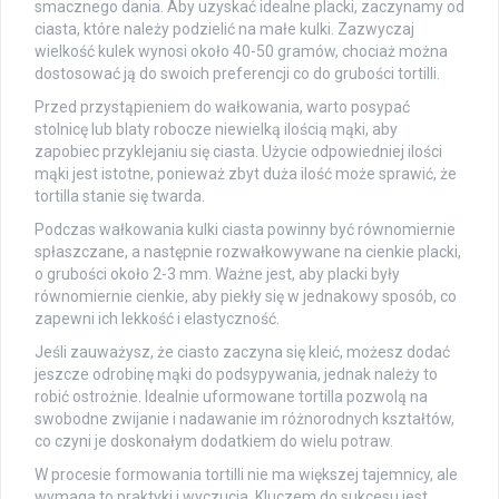
smacznego dania. Aby uzyskać idealne placki, zaczynamy od
ciasta, które należy podzielić na małe kulki. Zazwyczaj
wielkość kulek wynosi około 40-50 gramów, chociaż można
dostosować ją do swoich preferencji co do grubości tortilli.
Przed przystąpieniem do wałkowania, warto posypać
stolnicę lub blaty robocze niewielką ilością mąki, aby
zapobiec przyklejaniu się ciasta. Użycie odpowiedniej ilości
mąki jest istotne, ponieważ zbyt duża ilość może sprawić, że
tortilla stanie się twarda.
Podczas wałkowania kulki ciasta powinny być równomiernie
spłaszczane, a następnie rozwałkowywane na cienkie placki,
o grubości około 2-3 mm. Ważne jest, aby placki były
równomiernie cienkie, aby piekły się w jednakowy sposób, co
zapewni ich lekkość i elastyczność.
Jeśli zauważysz, że ciasto zaczyna się kleić, możesz dodać
jeszcze odrobinę mąki do podsypywania, jednak należy to
robić ostrożnie. Idealnie uformowane tortilla pozwolą na
swobodne zwijanie i nadawanie im różnorodnych kształtów,
co czyni je doskonałym dodatkiem do wielu potraw.
W procesie formowania tortilli nie ma większej tajemnicy, ale
wymaga to praktyki i wyczucia. Kluczem do sukcesu jest