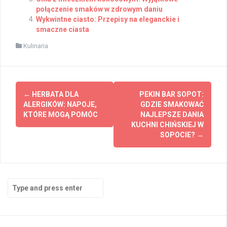
połączenie smaków w zdrowym daniu
Wykwintne ciasto: Przepisy na eleganckie i
smaczne ciasta
Kulinaria
Post
←
HERBATA DLA
PEKIN BAR SOPOT:
navigation
ALERGIKÓW: NAPOJE,
GDZIE SMAKOWAĆ
KTÓRE MOGĄ POMÓC
NAJLEPSZE DANIA
KUCHNI CHIŃSKIEJ W
SOPOCIE?
→
Search
for: