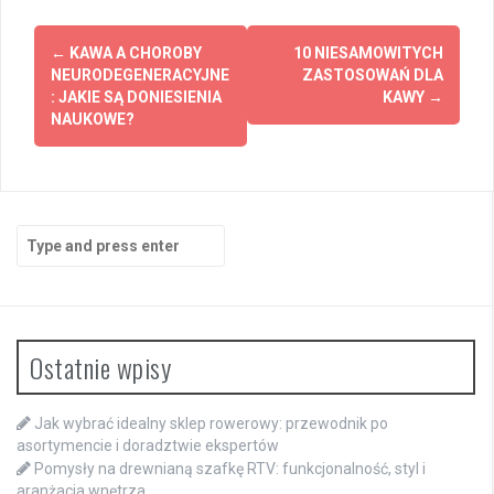
Post
←
KAWA A CHOROBY
10 NIESAMOWITYCH
navigation
NEURODEGENERACYJNE
ZASTOSOWAŃ DLA
: JAKIE SĄ DONIESIENIA
KAWY
→
NAUKOWE?
Search
for:
Ostatnie wpisy
Jak wybrać idealny sklep rowerowy: przewodnik po
asortymencie i doradztwie ekspertów
Pomysły na drewnianą szafkę RTV: funkcjonalność, styl i
aranżacja wnętrza