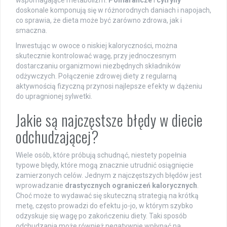
wspomagające metabolizm.
Pomarańcze
i
cytryny
doskonale komponują się w różnorodnych daniach i napojach,
co sprawia, że dieta może być zarówno zdrowa, jak i
smaczna.
Inwestując w owoce o niskiej kaloryczności, można
skutecznie kontrolować wagę, przy jednoczesnym
dostarczaniu organizmowi niezbędnych składników
odżywczych. Połączenie zdrowej diety z regularną
aktywnością fizyczną przynosi najlepsze efekty w dążeniu
do upragnionej sylwetki.
Jakie są najczęstsze błędy w diecie
odchudzającej?
Wiele osób, które próbują schudnąć, niestety popełnia
typowe błędy, które mogą znacznie utrudnić osiągnięcie
zamierzonych celów. Jednym z najczęstszych błędów jest
wprowadzanie
drastycznych ograniczeń kalorycznych
.
Choć może to wydawać się skuteczną strategią na krótką
metę, często prowadzi do efektu jo-jo, w którym szybko
odzyskuje się wagę po zakończeniu diety. Taki sposób
odchudzania może również negatywnie wpłynąć na