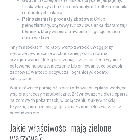
Owoce:
Szczególnie te niskokaloryczne jak jagody,
truskawki czy arbuz, są doskonałym źródłem błonnika
i naturalnych cukrów.
Pełnoziarniste produkty zbożowe:
Chleb
pełnoziarnisty, brązowy ryż czy owsianka dostarczają
błonnika, który wspiera trawienie i reguluje poziom
cukru we krwi.
Innym aspektem, na który warto zwrócić uwagę przy
wyborze żywności na odchudzanie, jest ich forma
przygotowania. Unikaj smażenia, a zamiast tego wybierz
gotowanie na parze, pieczenie lub grillowanie, co pozwoli
zachować wartości odżywcze i ograniczyć dodatki
kaloryczne.
Warto również pamiętać o piciu odpowiedniej ilości wody, co
wspiera procesy metaboliczne. Zrównoważona dieta oparta
na zdrowych pokarmach, w połączeniu z aktywnością
fizyczną, pomoże osiągnąć zamierzone cele związane z
odchudzaniem.
Jakie właściwości mają zielone
warzywa?