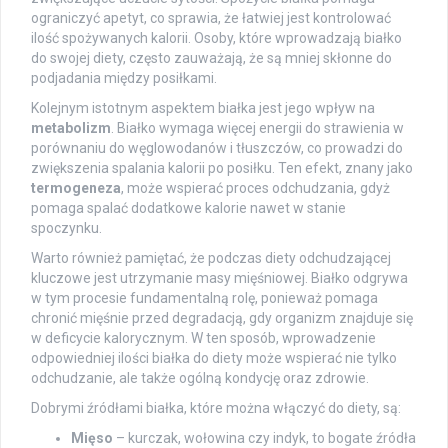
ograniczyć apetyt, co sprawia, że łatwiej jest kontrolować
ilość spożywanych kalorii. Osoby, które wprowadzają białko
do swojej diety, często zauważają, że są mniej skłonne do
podjadania między posiłkami.
Kolejnym istotnym aspektem białka jest jego wpływ na
metabolizm
. Białko wymaga więcej energii do strawienia w
porównaniu do węglowodanów i tłuszczów, co prowadzi do
zwiększenia spalania kalorii po posiłku. Ten efekt, znany jako
termogeneza
, może wspierać proces odchudzania, gdyż
pomaga spalać dodatkowe kalorie nawet w stanie
spoczynku.
Warto również pamiętać, że podczas diety odchudzającej
kluczowe jest utrzymanie masy mięśniowej. Białko odgrywa
w tym procesie fundamentalną rolę, ponieważ pomaga
chronić mięśnie przed degradacją, gdy organizm znajduje się
w deficycie kalorycznym. W ten sposób, wprowadzenie
odpowiedniej ilości białka do diety może wspierać nie tylko
odchudzanie, ale także ogólną kondycję oraz zdrowie.
Dobrymi źródłami białka, które można włączyć do diety, są:
Mięso
– kurczak, wołowina czy indyk, to bogate źródła