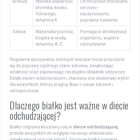
Brokuły
Wysoka zawartość
Chroni przed chorobami
błonnika, kwasu
sercowo-
foliowego,
naczyniowymi,
witaminy K
poprawia trawienie
Sałata
Niska kaloryczność,
Pomaga w detoksykacji
bogata w wodę,
organizmu, wspiera
witaminy A, C
odchudzanie
Regularne spożywanie zielonych warzyw może przyczynić
się do poprawy ogólnego stanu zdrowia, zwiększając
witalność oraz zapewniając niezbędne składniki odżywcze.
Dzięki swoim właściwościom, stanowią one doskonały wybór
dla wszystkich, którzy pragną dbać o swoje zdrowie i
samopoczucie.
Dlaczego białko jest ważne w diecie
odchudzającej?
Białko odgrywa kluczową rolę w
diecie odchudzającej
,
przede wszystkim ze względu na swoje właściwości
zwiększające uczucie sytości. Spożycie białka pomaga