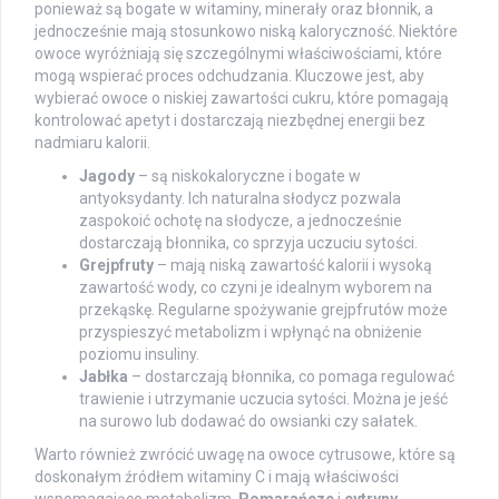
ponieważ są bogate w witaminy, minerały oraz błonnik, a
jednocześnie mają stosunkowo niską kaloryczność. Niektóre
owoce wyróżniają się szczególnymi właściwościami, które
mogą wspierać proces odchudzania. Kluczowe jest, aby
wybierać owoce o niskiej zawartości cukru, które pomagają
kontrolować apetyt i dostarczają niezbędnej energii bez
nadmiaru kalorii.
Jagody
– są niskokaloryczne i bogate w
antyoksydanty. Ich naturalna słodycz pozwala
zaspokoić ochotę na słodycze, a jednocześnie
dostarczają błonnika, co sprzyja uczuciu sytości.
Grejpfruty
– mają niską zawartość kalorii i wysoką
zawartość wody, co czyni je idealnym wyborem na
przekąskę. Regularne spożywanie grejpfrutów może
przyspieszyć metabolizm i wpłynąć na obniżenie
poziomu insuliny.
Jabłka
– dostarczają błonnika, co pomaga regulować
trawienie i utrzymanie uczucia sytości. Można je jeść
na surowo lub dodawać do owsianki czy sałatek.
Warto również zwrócić uwagę na owoce cytrusowe, które są
doskonałym źródłem witaminy C i mają właściwości