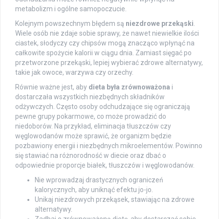
metabolizm i ogólne samopoczucie.
Kolejnym powszechnym błędem są
niezdrowe przekąski
.
Wiele osób nie zdaje sobie sprawy, że nawet niewielkie ilości
ciastek, słodyczy czy chipsów mogą znacząco wpłynąć na
całkowite spożycie kalorii w ciągu dnia. Zamiast sięgać po
przetworzone przekąski, lepiej wybierać zdrowe alternatywy,
takie jak owoce, warzywa czy orzechy.
Równie ważne jest, aby
dieta była zrównoważona
i
dostarczała wszystkich niezbędnych składników
odżywczych. Często osoby odchudzające się ograniczają
pewne grupy pokarmowe, co może prowadzić do
niedoborów. Na przykład, eliminacja tłuszczów czy
węglowodanów może sprawić, że organizm będzie
pozbawiony energii i niezbędnych mikroelementów. Powinno
się stawiać na różnorodność w diecie oraz dbać o
odpowiednie proporcje białek, tłuszczów i węglowodanów.
Nie wprowadzaj drastycznych ograniczeń
kalorycznych, aby uniknąć efektu jo-jo.
Unikaj niezdrowych przekąsek, stawiając na zdrowe
alternatywy.