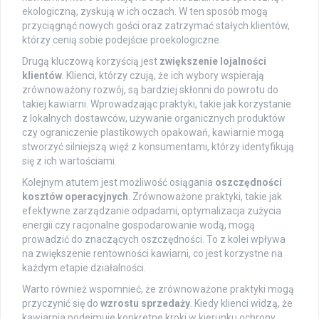
ekologiczną, zyskują w ich oczach. W ten sposób mogą
przyciągnąć nowych gości oraz zatrzymać stałych klientów,
którzy cenią sobie podejście proekologiczne.
Drugą kluczową korzyścią jest
zwiększenie lojalności
klientów
. Klienci, którzy czują, że ich wybory wspierają
zrównoważony rozwój, są bardziej skłonni do powrotu do
takiej kawiarni. Wprowadzając praktyki, takie jak korzystanie
z lokalnych dostawców, używanie organicznych produktów
czy ograniczenie plastikowych opakowań, kawiarnie mogą
stworzyć silniejszą więź z konsumentami, którzy identyfikują
się z ich wartościami.
Kolejnym atutem jest możliwość osiągania
oszczędności
kosztów operacyjnych
. Zrównoważone praktyki, takie jak
efektywne zarządzanie odpadami, optymalizacja zużycia
energii czy racjonalne gospodarowanie wodą, mogą
prowadzić do znaczących oszczędności. To z kolei wpływa
na zwiększenie rentowności kawiarni, co jest korzystne na
każdym etapie działalności.
Warto również wspomnieć, że zrównoważone praktyki mogą
przyczynić się do
wzrostu sprzedaży
. Kiedy klienci widzą, że
kawiarnia podejmuje konkretne kroki w kierunku ochrony