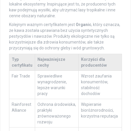
lokalne ekosystemy. Inspirujące jest to, że producenci tych
kaw podejmują wysiłki, aby utrzymać lasy tropikalne i inne
cenne obszary naturalne.
Kolejnym ważnym certyfikatem jest
Organic
, który oznacza,
że kawa została uprawiana bez użycia syntetycznych
pestycydów i nawozów. Produkty ekologiczne nie tylko są
korzystniejsze dla zdrowia konsumentów, ale także
przyczyniają się do ochrony gleby i wód gruntowych.
Typ
Najważniejsze
Korzyści dla
certyfikatu
cechy
producentów
Fair Trade
Sprawiedliwe
Wzrost zaufania
wynagrodzenie,
konsumentów,
lepsze warunki
stabilność
pracy
dochodów
Rainforest
Ochrona środowiska,
Wspieranie
Alliance
praktyki
bioróżnorodności,
zrównoważonego
korzystna reputacja
rozwoju