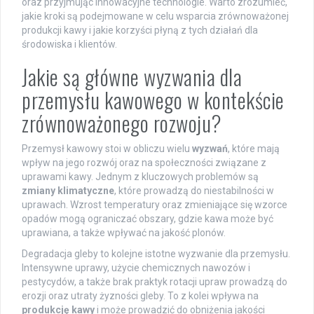
oraz przyjmując innowacyjne technologie. Warto zrozumieć,
jakie kroki są podejmowane w celu wsparcia zrównoważonej
produkcji kawy i jakie korzyści płyną z tych działań dla
środowiska i klientów.
Jakie są główne wyzwania dla
przemysłu kawowego w kontekście
zrównoważonego rozwoju?
Przemysł kawowy stoi w obliczu wielu
wyzwań
, które mają
wpływ na jego rozwój oraz na społeczności związane z
uprawami kawy. Jednym z kluczowych problemów są
zmiany klimatyczne
, które prowadzą do niestabilności w
uprawach. Wzrost temperatury oraz zmieniające się wzorce
opadów mogą ograniczać obszary, gdzie kawa może być
uprawiana, a także wpływać na jakość plonów.
Degradacja gleby to kolejne istotne wyzwanie dla przemysłu.
Intensywne uprawy, użycie chemicznych nawozów i
pestycydów, a także brak praktyk rotacji upraw prowadzą do
erozji oraz utraty żyzności gleby. To z kolei wpływa na
produkcję kawy
i może prowadzić do obniżenia jakości