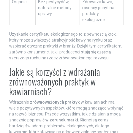
Organic
Bez pestycydów,
Zdrowsza kawa,
naturalne metody
rosnący popyt na
uprawy
produkty
ekologiczne
Uzyskanie certyfikatu ekologicznego to z pewnością krok,
który może zwiększyć atrakcyjność kawy na rynku oraz
wspierać etyczne praktyki w branży. Dzięki tym certyfikatom,
zarówno konsumenci, jak i producenci stają się częścią
szerszego ruchu na rzecz zrównoważonego rozwoju.
Jakie są korzyści z wdrażania
zrównoważonych praktyk w
kawiarniach?
Wdrażanie
zrównoważonych praktyk
w kawiarniach ma
wiele pozytywnych aspektów, które mogą znacząco wpłynąć
na rozwój biznesu. Przede wszystkim, takie działania mogą
znacznie poprawić
wizerunek marki
. Klienci są coraz
bardziej świadomi problemów ekologicznych, dlatego
kawiarnie, które stawiają na odpowiedzialność społeczną i