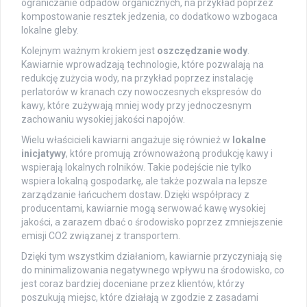
ograniczanie odpadów organicznych, na przykład poprzez
kompostowanie resztek jedzenia, co dodatkowo wzbogaca
lokalne gleby.
Kolejnym ważnym krokiem jest
oszczędzanie wody
.
Kawiarnie wprowadzają technologie, które pozwalają na
redukcję zużycia wody, na przykład poprzez instalację
perlatorów w kranach czy nowoczesnych ekspresów do
kawy, które zużywają mniej wody przy jednoczesnym
zachowaniu wysokiej jakości napojów.
Wielu właścicieli kawiarni angażuje się również w
lokalne
inicjatywy
, które promują zrównoważoną produkcję kawy i
wspierają lokalnych rolników. Takie podejście nie tylko
wspiera lokalną gospodarkę, ale także pozwala na lepsze
zarządzanie łańcuchem dostaw. Dzięki współpracy z
producentami, kawiarnie mogą serwować kawę wysokiej
jakości, a zarazem dbać o środowisko poprzez zmniejszenie
emisji CO2 związanej z transportem.
Dzięki tym wszystkim działaniom, kawiarnie przyczyniają się
do minimalizowania negatywnego wpływu na środowisko, co
jest coraz bardziej doceniane przez klientów, którzy
poszukują miejsc, które działają w zgodzie z zasadami