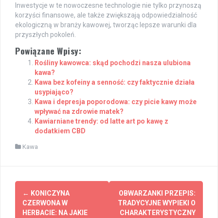
Inwestycje w te nowoczesne technologie nie tylko przynoszą
korzyści finansowe, ale także zwiększają odpowiedzialność
ekologiczną w branży kawowej, tworząc lepsze warunki dla
przyszłych pokoleń.
Powiązane Wpisy:
Rośliny kawowca: skąd pochodzi nasza ulubiona
kawa?
Kawa bez kofeiny a senność: czy faktycznie działa
usypiająco?
Kawa i depresja poporodowa: czy picie kawy może
wpływać na zdrowie matek?
Kawiarniane trendy: od latte art po kawę z
dodatkiem CBD
Kawa
Post
←
KONICZYNA
OBWARZANKI PRZEPIS:
navigation
CZERWONA W
TRADYCYJNE WYPIEKI O
HERBACIE: NA JAKIE
CHARAKTERYSTYCZNY