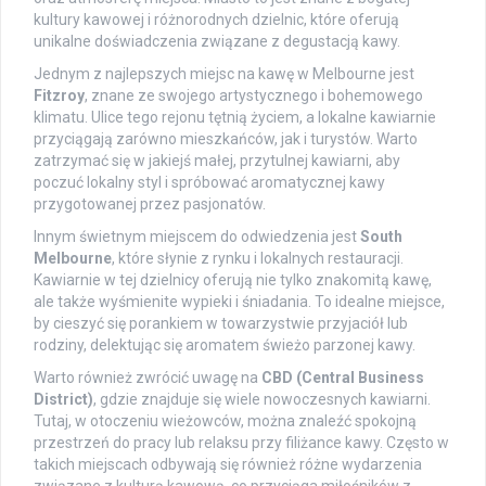
kultury kawowej i różnorodnych dzielnic, które oferują
unikalne doświadczenia związane z degustacją kawy.
Jednym z najlepszych miejsc na kawę w Melbourne jest
Fitzroy
, znane ze swojego artystycznego i bohemowego
klimatu. Ulice tego rejonu tętnią życiem, a lokalne kawiarnie
przyciągają zarówno mieszkańców, jak i turystów. Warto
zatrzymać się w jakiejś małej, przytulnej kawiarni, aby
poczuć lokalny styl i spróbować aromatycznej kawy
przygotowanej przez pasjonatów.
Innym świetnym miejscem do odwiedzenia jest
South
Melbourne
, które słynie z rynku i lokalnych restauracji.
Kawiarnie w tej dzielnicy oferują nie tylko znakomitą kawę,
ale także wyśmienite wypieki i śniadania. To idealne miejsce,
by cieszyć się porankiem w towarzystwie przyjaciół lub
rodziny, delektując się aromatem świeżo parzonej kawy.
Warto również zwrócić uwagę na
CBD (Central Business
District)
, gdzie znajduje się wiele nowoczesnych kawiarni.
Tutaj, w otoczeniu wieżowców, można znaleźć spokojną
przestrzeń do pracy lub relaksu przy filiżance kawy. Często w
takich miejscach odbywają się również różne wydarzenia