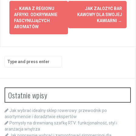
Post
←
KAWA Z REGIONU
JAK ZAŁOŻYĆ BAR
navigation
AFRYKI: ODKRYWANIE
KAWOWY DLA SWOJEJ
FASCYNUJĄCYCH
KAWIARNI
→
AROMATÓW
Search
for:
Ostatnie wpisy
Jak wybrać idealny sklep rowerowy: przewodnik po
asortymencie i doradztwie ekspertów
Pomysły na drewnianą szafkę RTV: funkcjonalność, styl i
aranżacja wnętrza
Jak poprawnie wybrać i zamontować simmerringi dla