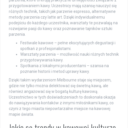
parzenia, które oferują praktyczne umiejętności związane z
przygotowaniem kawy. Uczestnicy mają szansę nauczyć się
różnych technik, takich jak parzenie espresso, alternatywne
metody parzenia czy latte art. Dzięki indywidualnemu
podejściu do każdego uczestnika, warsztaty te pozwalają na
rozwijanie pasji do kawy oraz poznawanie tajników sztuki
parzenia.
Festiwale kawowe – pełne ekscytujących degustacji i
spotkań z profesjonalistami.
Warsztaty parzenia – możliwość nauki różnych technik
przygotowywania kawy.
Spotkania z lokalnymi producentami – szansa na
poznanie historii i metod uprawy kawy.
Dzięki takim wydarzeniom Melbourne staje się miejscem,
gdzie nie tylko można delektować się świetną kawą, ale
również angażować się w bogatą kulturę kawową.
Uczestnictwo w tych doświadczeniach to doskonała okazja
do nawiązywania kontaków z innymi miłośnikami kawy, co
czyni z tego miasta niepowtarzalne miejsce na kawowej
mapie świata.
Jakie są trendy w kawowej kulturze