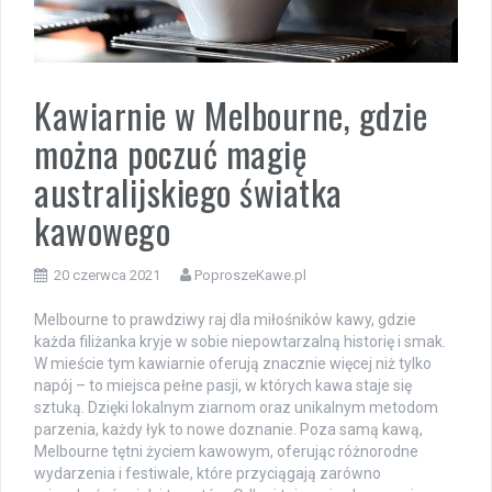
Kawiarnie w Melbourne, gdzie
można poczuć magię
australijskiego światka
kawowego
20 czerwca 2021
PoproszeKawe.pl
Melbourne to prawdziwy raj dla miłośników kawy, gdzie
każda filiżanka kryje w sobie niepowtarzalną historię i smak.
W mieście tym kawiarnie oferują znacznie więcej niż tylko
napój – to miejsca pełne pasji, w których kawa staje się
sztuką. Dzięki lokalnym ziarnom oraz unikalnym metodom
parzenia, każdy łyk to nowe doznanie. Poza samą kawą,
Melbourne tętni życiem kawowym, oferując różnorodne
wydarzenia i festiwale, które przyciągają zarówno