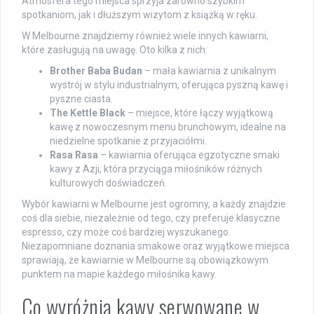
Atmosfera tego miejsca sprzyja zarówno szybkim
spotkaniom, jak i dłuższym wizytom z książką w ręku.
W Melbourne znajdziemy również wiele innych kawiarni,
które zasługują na uwagę. Oto kilka z nich:
Brother Baba Budan
– mała kawiarnia z unikalnym
wystrój w stylu industrialnym, oferująca pyszną kawę i
pyszne ciasta.
The Kettle Black
– miejsce, które łączy wyjątkową
kawę z nowoczesnym menu brunchowym, idealne na
niedzielne spotkanie z przyjaciółmi.
Rasa Rasa
– kawiarnia oferująca egzotyczne smaki
kawy z Azji, która przyciąga miłośników różnych
kulturowych doświadczeń.
Wybór kawiarni w Melbourne jest ogromny, a każdy znajdzie
coś dla siebie, niezależnie od tego, czy preferuje klasyczne
espresso, czy może coś bardziej wyszukanego.
Niezapomniane doznania smakowe oraz wyjątkowe miejsca
sprawiają, że kawiarnie w Melbourne są obowiązkowym
punktem na mapie każdego miłośnika kawy.
Co wyróżnia kawy serwowane w