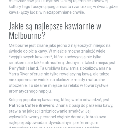
mieszkańców, jak i turystów. Odkryj tajemnice kawowej
kultury tego fascynującego miasta i zanurz się w świat, gdzie
kawa łączy ludzi w niezapomniane chwile.
Jakie są najlepsze kawiarnie w
Melbourne?
Melbourne jest znane jako jedno z najlepszych miejsc na
świecie do picia kawy. W mieście można znaleźć wiele
*wyjątkowych kawiarni*, które zachwycają nie tylko
smakiem, ale także atmosferą. Jednym z takich miejsc jest
Ponyfish Island
. Ta urokliwa kawiarnia zlokalizowana na
Yarra River oferuje nie tylko rewelacyjną kawę, ale także
niezapomniane widoki na okoliczne mosty i naturalne
otoczenie. To idealne miejsce na relaks w towarzystwie
aromatycznego napoju.
Kolejną popularną kawiarnią, którą warto odwiedzić, jest
Patricia Coffee Brewers
. Znana z pasji do parzenia kawy,
stawia na jakość i zróżnicowanie smaków. Jej
wykwalifikowany personel chętnie doradzi, która kawa
najlepiej odpowiada indywidualnym preferencjom.