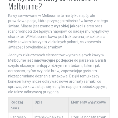
Melbourne?
Kawy serwowane w Melbourne to nie tylko napój, ale
prawdziwa pasja, która przyciąga miłośników kawy z całego
świata. Miasto jest znane z
wysokiej jakości
ziaren oraz
różnorodności dostępnych napojów, co nadaje mu wyjątkowy
charakter. W Melbourne kawa jest traktowana jak sztuka, a
wiele kawiarni korzysta z lokalnych palarni, co zapewnia
świeżość i oryginalność smaków.
Jednym z kluczowych elementów wyróżniających kawy w
Melbourne jest
innowacyjne podejście
do parzenia. Baristi
często eksperymentują z różnymi metodami, takimi jak
aeropress, syfon czy cold brew, zapewniając gościom
niezapomniane doznania smakowe. Dzięki temu każdy
koneser kawy może odkrywać nowe aromaty i smaki, co
sprawia, że kawa staje się nie tylko napojem pobudzającym,
ale także odkrywczą przygodą.
Rodzaj
Opis
Elementy wyjątkowe
kawy
Espresso
Intensywna kawa
Oferuje bogaty smak,