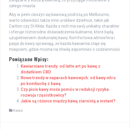
związane z kulturą kawową, co przyciąga miłośników z
całego miasta.
Aby w pełni cieszyć się kawową podróżą po Melbourne,
warto odwiedzić także inne urokliwe dzielnice, takie jak
Carlton czy St Kilda. Każda z nich ma swój unikalny charakter
i oferuje różnorodne doświadczenia kulinarne, które będą
uzupełnieniem doskonałej kawy. Komfortowa atmosfera i
pasja do kawy sprawiają, że każda kawiarnia staje się
miejscem, gdzie można na chwilę zapomnieć o codzienności.
Powiązane Wpisy:
Kawiarniane trendy: od latte art po kawę z
dodatkiem CBD
Nowe trendy w naparach kawowych: od kawy nitro
po kombuchę z kawą
Czy picie kawy może pomóc w redukcji ryzyka
rozwoju rzęsistkowicy?
Jakie są różnice między kawą ziarnistą a instant?
Kawa