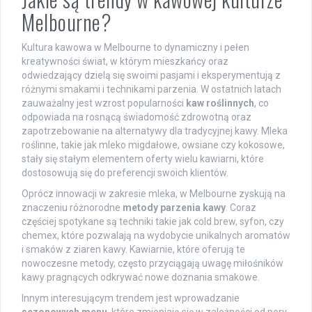
Melbourne?
Kultura kawowa w Melbourne to dynamiczny i pełen
kreatywności świat, w którym mieszkańcy oraz
odwiedzający dzielą się swoimi pasjami i eksperymentują z
różnymi smakami i technikami parzenia. W ostatnich latach
zauważalny jest wzrost popularności
kaw roślinnych
, co
odpowiada na rosnącą świadomość zdrowotną oraz
zapotrzebowanie na alternatywy dla tradycyjnej kawy. Mleka
roślinne, takie jak mleko migdałowe, owsiane czy kokosowe,
stały się stałym elementem oferty wielu kawiarni, które
dostosowują się do preferencji swoich klientów.
Oprócz innowacji w zakresie mleka, w Melbourne zyskują na
znaczeniu różnorodne
metody parzenia kawy
. Coraz
częściej spotykane są techniki takie jak cold brew, syfon, czy
chemex, które pozwalają na wydobycie unikalnych aromatów
i smaków z ziaren kawy. Kawiarnie, które oferują te
nowoczesne metody, często przyciągają uwagę miłośników
kawy pragnących odkrywać nowe doznania smakowe.
Innym interesującym trendem jest wprowadzanie