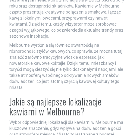
sezonowych menu
, które zmieniają się w zależności od pory
roku oraz dostępności składników. Kawiarnie w Melbourne
często prezentują kreatywne połączenia smakowe, łącząc
kawę z lokalnymi owocami, przyprawami czy nawet
kwiatami. Dzięki temu, każdy wizytator może spróbować
czegoś wyjątkowego, co odzwierciedla aktualne trendy oraz
sezonowe inspiracje.
Melbourne wyróżnia się również otwartością na
różnorodność stylów kawowych, co sprawia, że można tutaj
znaleźć zarówno tradycyjne włoskie espresso, jak i
nowatorskie kawowe koktajle. Dzięki temu, mieszkańcy i
turyści mogą cieszyć się nie tylko doskonałymi napojami, ale
także atmosferą wspólnego odkrywania nowych smaków i
doświadczeń, co jest istotną częścią kawowej kultury tego
miasta.
Jakie są najlepsze lokalizacje
kawiarni w Melbourne?
Wybór odpowiedniej lokalizacji dla kawiarni w Melbourne ma
kluczowe znaczenie, gdyż wpływa na doświadczenia gości
oraz atmosferę miejsca. Miasto to jest znane z bogatej