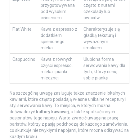
przygotowywana
często z nutami
pod wysokim
czekolady lub
ciśnieniem.
owoców.
Flat White
Kawa z espresso z
Charakteryzuje się
dodatkiem
gładką teksturą i
spienionego
wyważonym
mleka.
smakiem.
Cappuccino
Kawa z równych
Ulubiona forma
części espresso,
serwowania kawy dla
mleka i pianki
tych, którzy cenią
mlecznej.
sobie piankę.
Na szczególną uwagę zasługuje także znaczenie lokalnych
kawiarni, które często posiadają własne unikalne receptury i
styl serwowania kawy. To miejsca, w których można
doświadczyć
kultury kawowej
, a także spotkać innych
pasjonatów tego napoju. Warto zwrócić uwagę na pracę
baristów, którzy z pasją podchodzą do każdego zamówienia,
co skutkuje niezwykłymi napojami, które można odkrywać na
każdym kroku.