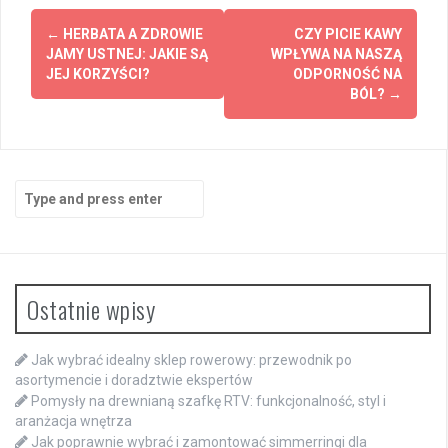
Post
←
HERBATA A ZDROWIE
CZY PICIE KAWY
navigation
JAMY USTNEJ: JAKIE SĄ
WPŁYWA NA NASZĄ
JEJ KORZYŚCI?
ODPORNOŚĆ NA
BÓL?
→
Search
for:
Ostatnie wpisy
Jak wybrać idealny sklep rowerowy: przewodnik po
asortymencie i doradztwie ekspertów
Pomysły na drewnianą szafkę RTV: funkcjonalność, styl i
aranżacja wnętrza
Jak poprawnie wybrać i zamontować simmerringi dla