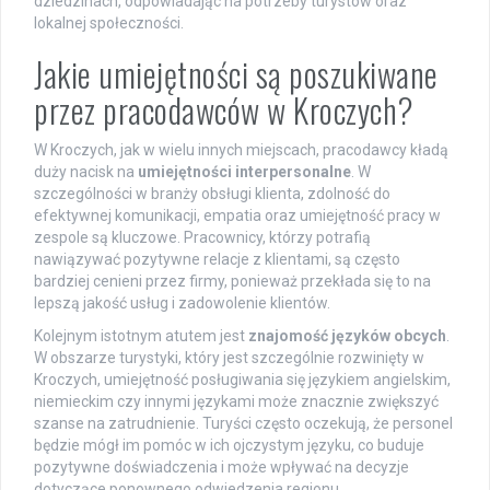
dziedzinach, odpowiadając na potrzeby turystów oraz
lokalnej społeczności.
Jakie umiejętności są poszukiwane
przez pracodawców w Kroczych?
W Kroczych, jak w wielu innych miejscach, pracodawcy kładą
duży nacisk na
umiejętności interpersonalne
. W
szczególności w branży obsługi klienta, zdolność do
efektywnej komunikacji, empatia oraz umiejętność pracy w
zespole są kluczowe. Pracownicy, którzy potrafią
nawiązywać pozytywne relacje z klientami, są często
bardziej cenieni przez firmy, ponieważ przekłada się to na
lepszą jakość usług i zadowolenie klientów.
Kolejnym istotnym atutem jest
znajomość języków obcych
.
W obszarze turystyki, który jest szczególnie rozwinięty w
Kroczych, umiejętność posługiwania się językiem angielskim,
niemieckim czy innymi językami może znacznie zwiększyć
szanse na zatrudnienie. Turyści często oczekują, że personel
będzie mógł im pomóc w ich ojczystym języku, co buduje
pozytywne doświadczenia i może wpływać na decyzje
dotyczące ponownego odwiedzenia regionu.