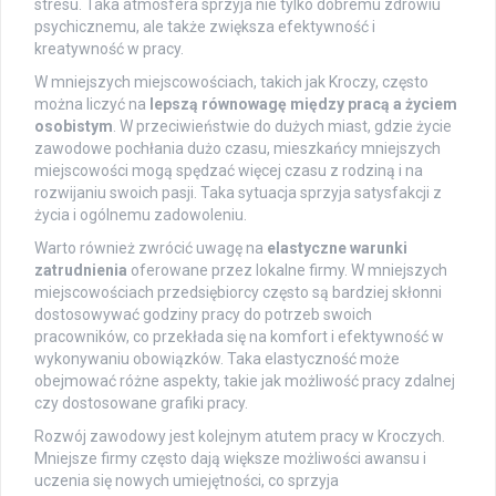
stresu. Taka atmosfera sprzyja nie tylko dobremu zdrowiu
psychicznemu, ale także zwiększa efektywność i
kreatywność w pracy.
W mniejszych miejscowościach, takich jak Kroczy, często
można liczyć na
lepszą równowagę między pracą a życiem
osobistym
. W przeciwieństwie do dużych miast, gdzie życie
zawodowe pochłania dużo czasu, mieszkańcy mniejszych
miejscowości mogą spędzać więcej czasu z rodziną i na
rozwijaniu swoich pasji. Taka sytuacja sprzyja satysfakcji z
życia i ogólnemu zadowoleniu.
Warto również zwrócić uwagę na
elastyczne warunki
zatrudnienia
oferowane przez lokalne firmy. W mniejszych
miejscowościach przedsiębiorcy często są bardziej skłonni
dostosowywać godziny pracy do potrzeb swoich
pracowników, co przekłada się na komfort i efektywność w
wykonywaniu obowiązków. Taka elastyczność może
obejmować różne aspekty, takie jak możliwość pracy zdalnej
czy dostosowane grafiki pracy.
Rozwój zawodowy jest kolejnym atutem pracy w Kroczych.
Mniejsze firmy często dają większe możliwości awansu i
uczenia się nowych umiejętności, co sprzyja