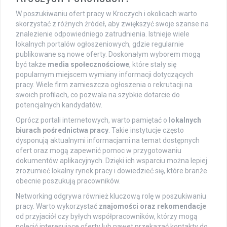
W poszukiwaniu ofert pracy w Kroczych i okolicach warto
skorzystać z różnych źródeł, aby zwiększyć swoje szanse na
znalezienie odpowiedniego zatrudnienia. Istnieje wiele
lokalnych portalów ogłoszeniowych, gdzie regularnie
publikowane są nowe oferty. Doskonałym wyborem mogą
być także
media społecznościowe
, które stały się
popularnym miejscem wymiany informacji dotyczących
pracy. Wiele firm zamieszcza ogłoszenia o rekrutacji na
swoich profilach, co pozwala na szybkie dotarcie do
potencjalnych kandydatów.
Oprócz portali internetowych, warto pamiętać o
lokalnych
biurach pośrednictwa pracy
. Takie instytucje często
dysponują aktualnymi informacjami na temat dostępnych
ofert oraz mogą zapewnić pomoc w przygotowaniu
dokumentów aplikacyjnych. Dzięki ich wsparciu można lepiej
zrozumieć lokalny rynek pracy i dowiedzieć się, które branże
obecnie poszukują pracowników.
Networking odgrywa również kluczową rolę w poszukiwaniu
pracy. Warto wykorzystać
znajomości oraz rekomendacje
od przyjaciół czy byłych współpracowników, którzy mogą
polecić interesujące oferty lub nawet przekazać kontakty do