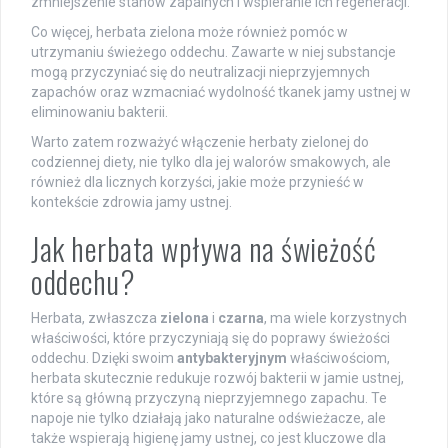
zmniejszenie stanów zapalnych i wspieranie ich regeneracji.
Co więcej, herbata zielona może również pomóc w
utrzymaniu świeżego oddechu. Zawarte w niej substancje
mogą przyczyniać się do neutralizacji nieprzyjemnych
zapachów oraz wzmacniać wydolność tkanek jamy ustnej w
eliminowaniu bakterii.
Warto zatem rozważyć włączenie herbaty zielonej do
codziennej diety, nie tylko dla jej walorów smakowych, ale
również dla licznych korzyści, jakie może przynieść w
kontekście zdrowia jamy ustnej.
Jak herbata wpływa na świeżość
oddechu?
Herbata, zwłaszcza
zielona
i
czarna
, ma wiele korzystnych
właściwości, które przyczyniają się do poprawy świeżości
oddechu. Dzięki swoim
antybakteryjnym
właściwościom,
herbata skutecznie redukuje rozwój bakterii w jamie ustnej,
które są główną przyczyną nieprzyjemnego zapachu. Te
napoje nie tylko działają jako naturalne odświeżacze, ale
także wspierają higienę jamy ustnej, co jest kluczowe dla