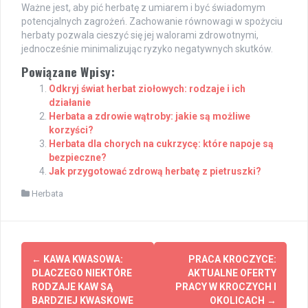
Ważne jest, aby pić herbatę z umiarem i być świadomym
potencjalnych zagrożeń. Zachowanie równowagi w spożyciu
herbaty pozwala cieszyć się jej walorami zdrowotnymi,
jednocześnie minimalizując ryzyko negatywnych skutków.
Powiązane Wpisy:
Odkryj świat herbat ziołowych: rodzaje i ich
działanie
Herbata a zdrowie wątroby: jakie są możliwe
korzyści?
Herbata dla chorych na cukrzycę: które napoje są
bezpieczne?
Jak przygotować zdrową herbatę z pietruszki?
Herbata
Post
←
KAWA KWASOWA:
PRACA KROCZYCE:
navigation
DLACZEGO NIEKTÓRE
AKTUALNE OFERTY
RODZAJE KAW SĄ
PRACY W KROCZYCH I
BARDZIEJ KWASKOWE
OKOLICACH
→