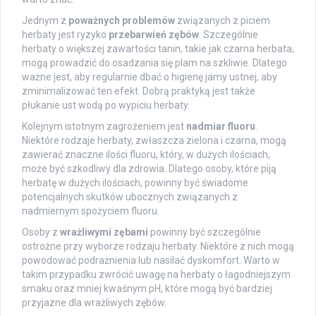
Jednym z
poważnych problemów
związanych z piciem
herbaty jest ryzyko
przebarwień zębów
. Szczególnie
herbaty o większej zawartości tanin, takie jak czarna herbata,
mogą prowadzić do osadzania się plam na szkliwie. Dlatego
ważne jest, aby regularnie dbać o higienę jamy ustnej, aby
zminimalizować ten efekt. Dobrą praktyką jest także
płukanie ust wodą po wypiciu herbaty.
Kolejnym istotnym zagrożeniem jest
nadmiar fluoru
.
Niektóre rodzaje herbaty, zwłaszcza zielona i czarna, mogą
zawierać znaczne ilości fluoru, który, w dużych ilościach,
może być szkodliwy dla zdrowia. Dlatego osoby, które piją
herbatę w dużych ilościach, powinny być świadome
potencjalnych skutków ubocznych związanych z
nadmiernym spożyciem fluoru.
Osoby z
wrażliwymi zębami
powinny być szczególnie
ostrożne przy wyborze rodzaju herbaty. Niektóre z nich mogą
powodować podrażnienia lub nasilać dyskomfort. Warto w
takim przypadku zwrócić uwagę na herbaty o łagodniejszym
smaku oraz mniej kwaśnym pH, które mogą być bardziej
przyjazne dla wrażliwych zębów.