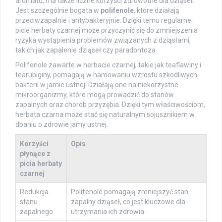
aromatu, ma także liczne korzyści zdrowotne dla dziąseł.
Jest szczególnie bogata w
polifenole
, które działają
przeciwzapalnie i antybakteryjnie. Dzięki temu regularne
picie herbaty czarnej może przyczynić się do zmniejszenia
ryzyka wystąpienia problemów związanych z dziąsłami,
takich jak zapalenie dziąseł czy paradontoza.
Polifenole zawarte w herbacie czarnej, takie jak teaflawiny i
tearubiginy, pomagają w hamowaniu wzrostu szkodliwych
bakterii w jamie ustnej. Działają one na niekorzystne
mikroorganizmy, które mogą prowadzić do stanów
zapalnych oraz chorób przyzębia. Dzięki tym właściwościom,
herbata czarna może stać się naturalnym sojusznikiem w
dbaniu o zdrowie jamy ustnej.
Korzyści
Opis
płynące z
picia herbaty
czarnej
Redukcja
Polifenole pomagają zmniejszyć stan
stanu
zapalny dziąseł, co jest kluczowe dla
zapalnego
utrzymania ich zdrowia.