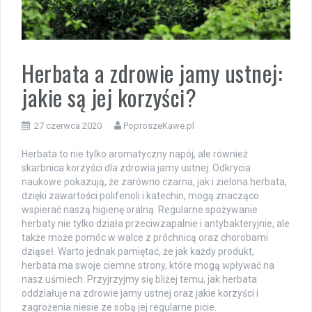
Herbata a zdrowie jamy ustnej:
jakie są jej korzyści?
27 czerwca 2020
PoproszeKawe.pl
Herbata to nie tylko aromatyczny napój, ale również
skarbnica korzyści dla zdrowia jamy ustnej. Odkrycia
naukowe pokazują, że zarówno czarna, jak i zielona herbata,
dzięki zawartości polifenoli i katechin, mogą znacząco
wspierać naszą higienę oralną. Regularne spożywanie
herbaty nie tylko działa przeciwzapalnie i antybakteryjnie, ale
także może pomóc w walce z próchnicą oraz chorobami
dziąseł. Warto jednak pamiętać, że jak każdy produkt,
herbata ma swoje ciemne strony, które mogą wpływać na
nasz uśmiech. Przyjrzyjmy się bliżej temu, jak herbata
oddziałuje na zdrowie jamy ustnej oraz jakie korzyści i
zagrożenia niesie ze sobą jej regularne picie.