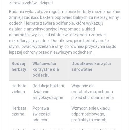
zdrowia zębów i dziąseł.
Badania wykazały, że regularne picie herbaty może znacznie
zmniejszać ilość bakterii odpowiedzialnych za nieprzyjemny
oddech. Herbata zawiera polifenole, które wykazują
działanie antyoksydacyjne i wspomagają układ
odpornościowy, co jest istotne w utrzymaniu zdrowej
mikroflory jamy ustnej. Dodatkowo, picie herbaty może
stymulować wydzielanie śliny, co również przyczynia się do
lepszej ochrony przed nieświeżym oddechem.
Rodzaj
Właściwości
Dodatkowe korzyści
herbaty
korzystne dla
zdrowotne
oddechu
Herbata
Redukcja bakterii,
Wsparcie dla
zielona
działanie
metabolizmu, ochrona
antyoksydacyjne
przed chorobami serca
Herbata
Poprawa
Wzmocnienie układu
czarna
świeżości
odpornościowego,
oddechu
profilaktyka chorób