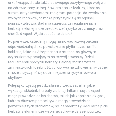
orzeźwiających, ale także ze swojego pozytywnego wpływu
na zdrowie jamy ustnej. Zawiera ona
katechiny
, które są
silnymi antyoksydantami, mającymi potencjał do zwalczania
wolnych rodników, co może przyczynić się do ogólnej
poprawy zdrowia. Badania sugerują, że regularne picie
herbaty zielonej może zredukować ryzyko
próchnicy
oraz
chorób dziąseł. W jaki sposób to działa?
Po pierwsze, katechiny mogą hamować rozwój bakterii
odpowiedzialnych za powstawanie płytki nazębnej. Te
bakterie, takie jak Streptococcus mutans, są głównym
czynnikiem wpływającym na rozwój próchnicy. Dzięki
regularnemu spożyciu herbaty zielonej można zatem
zmniejszyć ich liczebność, co wpływa na zdrowie jamy ustnej
i może przyczynić się do zmniejszenia ryzyka rozwoju
ubytków.
Kolejną korzyścią jest działania przeciwzapalne, jakie
wykazują składniki herbaty zielonej. Inflammacje dziąseł
mogą prowadzić do ich chorób, takich jak zapalenie dziąseł,
które w dłuższej perspektywie mogą prowadzić do
poważniejszych problemów, np. paradontozy. Regularne picie
herbaty zielonej może wspierać zdrowie dziąseł poprzez