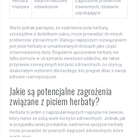
Herbata
Natychmiastowe
Łagodzenie problemów
miętowa
odświeżenie
trawiennych, działanie
uspokajające
Warto jednak pamiętać, że nadmierne picie herbaty,
szczególnie z dodatkiem cukru, może prowadzić do innych
problemów zdrowotnych. Dlatego najlepszym rozwiązaniem
jest picie herbaty w umiarkowanych ilościach jako część
zrównoważonej diety. Regularne spożywanie herbaty nie
tylko pomoże w utrzymaniu świeżości oddechu, ale także
przyniesie szereg innych korzyści zdrowotnych, co czyni ją
doskonałym wyborem dla każdego, kto pragnie dbać o swoje
zdrowie i samopoczucie.
Jakie są potencjalne zagrożenia
związane z piciem herbaty?
Herbata to jeden z najpopularniejszych napojów na świecie,
który niesie ze sobą wiele korzyści zdrowotnych. Jednak, jak
w przypadku wielu produktów, nadmierne spożycie herbaty
może prowadzić do pewnych zagrożeń zdrowotnych, które
warto znać.