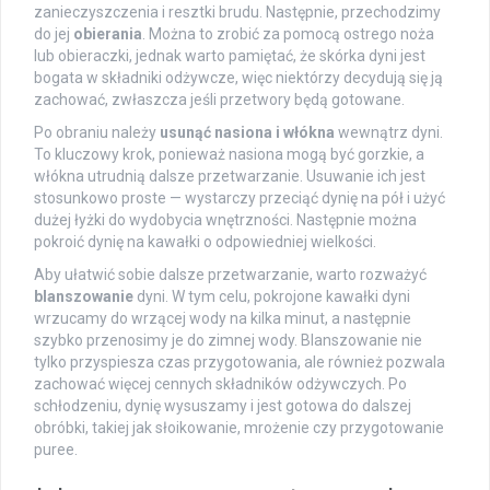
zanieczyszczenia i resztki brudu. Następnie, przechodzimy
do jej
obierania
. Można to zrobić za pomocą ostrego noża
lub obieraczki, jednak warto pamiętać, że skórka dyni jest
bogata w składniki odżywcze, więc niektórzy decydują się ją
zachować, zwłaszcza jeśli przetwory będą gotowane.
Po obraniu należy
usunąć nasiona i włókna
wewnątrz dyni.
To kluczowy krok, ponieważ nasiona mogą być gorzkie, a
włókna utrudnią dalsze przetwarzanie. Usuwanie ich jest
stosunkowo proste — wystarczy przeciąć dynię na pół i użyć
dużej łyżki do wydobycia wnętrzności. Następnie można
pokroić dynię na kawałki o odpowiedniej wielkości.
Aby ułatwić sobie dalsze przetwarzanie, warto rozważyć
blanszowanie
dyni. W tym celu, pokrojone kawałki dyni
wrzucamy do wrzącej wody na kilka minut, a następnie
szybko przenosimy je do zimnej wody. Blanszowanie nie
tylko przyspiesza czas przygotowania, ale również pozwala
zachować więcej cennych składników odżywczych. Po
schłodzeniu, dynię wysuszamy i jest gotowa do dalszej
obróbki, takiej jak słoikowanie, mrożenie czy przygotowanie
puree.