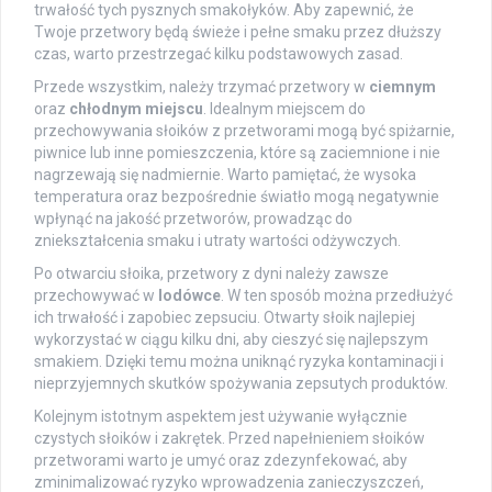
trwałość tych pysznych smakołyków. Aby zapewnić, że
Twoje przetwory będą świeże i pełne smaku przez dłuższy
czas, warto przestrzegać kilku podstawowych zasad.
Przede wszystkim, należy trzymać przetwory w
ciemnym
oraz
chłodnym miejscu
. Idealnym miejscem do
przechowywania słoików z przetworami mogą być spiżarnie,
piwnice lub inne pomieszczenia, które są zaciemnione i nie
nagrzewają się nadmiernie. Warto pamiętać, że wysoka
temperatura oraz bezpośrednie światło mogą negatywnie
wpłynąć na jakość przetworów, prowadząc do
zniekształcenia smaku i utraty wartości odżywczych.
Po otwarciu słoika, przetwory z dyni należy zawsze
przechowywać w
lodówce
. W ten sposób można przedłużyć
ich trwałość i zapobiec zepsuciu. Otwarty słoik najlepiej
wykorzystać w ciągu kilku dni, aby cieszyć się najlepszym
smakiem. Dzięki temu można uniknąć ryzyka kontaminacji i
nieprzyjemnych skutków spożywania zepsutych produktów.
Kolejnym istotnym aspektem jest używanie wyłącznie
czystych słoików i zakrętek. Przed napełnieniem słoików
przetworami warto je umyć oraz zdezynfekować, aby
zminimalizować ryzyko wprowadzenia zanieczyszczeń,