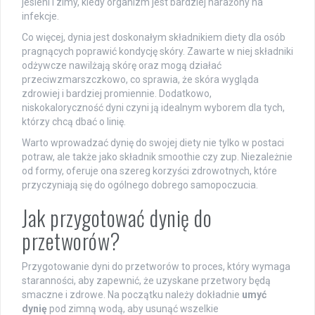
jesieni i zimy, kiedy organizm jest bardziej narażony na
infekcje.
Co więcej, dynia jest doskonałym składnikiem diety dla osób
pragnących poprawić kondycję skóry. Zawarte w niej składniki
odżywcze nawilżają skórę oraz mogą działać
przeciwzmarszczkowo, co sprawia, że skóra wygląda
zdrowiej i bardziej promiennie. Dodatkowo,
niskokaloryczność dyni czyni ją idealnym wyborem dla tych,
którzy chcą dbać o linię.
Warto wprowadzać dynię do swojej diety nie tylko w postaci
potraw, ale także jako składnik smoothie czy zup. Niezależnie
od formy, oferuje ona szereg korzyści zdrowotnych, które
przyczyniają się do ogólnego dobrego samopoczucia.
Jak przygotować dynię do
przetworów?
Przygotowanie dyni do przetworów to proces, który wymaga
staranności, aby zapewnić, że uzyskane przetwory będą
smaczne i zdrowe. Na początku należy dokładnie
umyć
dynię
pod zimną wodą, aby usunąć wszelkie