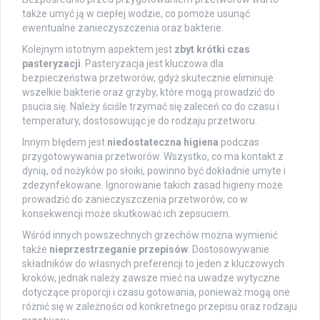
także umyć ją w ciepłej wodzie, co pomoże usunąć
ewentualne zanieczyszczenia oraz bakterie.
Kolejnym istotnym aspektem jest
zbyt krótki czas
pasteryzacji
. Pasteryzacja jest kluczowa dla
bezpieczeństwa przetworów, gdyż skutecznie eliminuje
wszelkie bakterie oraz grzyby, które mogą prowadzić do
psucia się. Należy ściśle trzymać się zaleceń co do czasu i
temperatury, dostosowując je do rodzaju przetworu.
Innym błędem jest
niedostateczna higiena
podczas
przygotowywania przetworów. Wszystko, co ma kontakt z
dynią, od nożyków po słoiki, powinno być dokładnie umyte i
zdezynfekowane. Ignorowanie takich zasad higieny może
prowadzić do zanieczyszczenia przetworów, co w
konsekwencji może skutkować ich zepsuciem.
Wśród innych powszechnych grzechów można wymienić
także
nieprzestrzeganie przepisów
. Dostosowywanie
składników do własnych preferencji to jeden z kluczowych
kroków, jednak należy zawsze mieć na uwadze wytyczne
dotyczące proporcji i czasu gotowania, ponieważ mogą one
różnić się w zależności od konkretnego przepisu oraz rodzaju