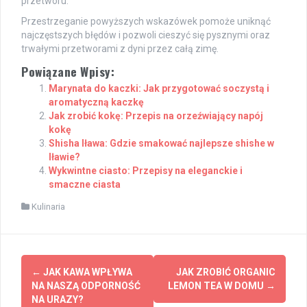
przetworu.
Przestrzeganie powyższych wskazówek pomoże uniknąć
najczęstszych błędów i pozwoli cieszyć się pysznymi oraz
trwałymi przetworami z dyni przez całą zimę.
Powiązane Wpisy:
Marynata do kaczki: Jak przygotować soczystą i
aromatyczną kaczkę
Jak zrobić kokę: Przepis na orzeźwiający napój
kokę
Shisha Iława: Gdzie smakować najlepsze shishe w
Iławie?
Wykwintne ciasto: Przepisy na eleganckie i
smaczne ciasta
Kulinaria
Post
←
JAK KAWA WPŁYWA
JAK ZROBIĆ ORGANIC
navigation
NA NASZĄ ODPORNOŚĆ
LEMON TEA W DOMU
→
NA URAZY?