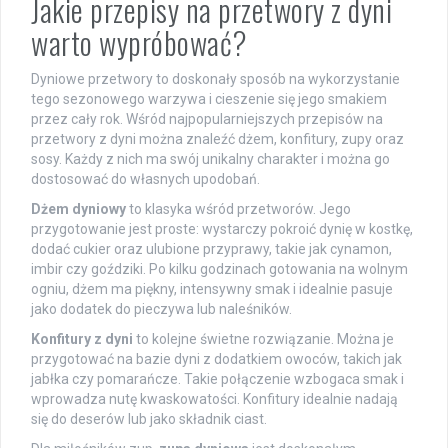
Jakie przepisy na przetwory z dyni
warto wypróbować?
Dyniowe przetwory to doskonały sposób na wykorzystanie
tego sezonowego warzywa i cieszenie się jego smakiem
przez cały rok. Wśród najpopularniejszych przepisów na
przetwory z dyni można znaleźć dżem, konfitury, zupy oraz
sosy. Każdy z nich ma swój unikalny charakter i można go
dostosować do własnych upodobań.
Dżem dyniowy
to klasyka wśród przetworów. Jego
przygotowanie jest proste: wystarczy pokroić dynię w kostkę,
dodać cukier oraz ulubione przyprawy, takie jak cynamon,
imbir czy goździki. Po kilku godzinach gotowania na wolnym
ogniu, dżem ma piękny, intensywny smak i idealnie pasuje
jako dodatek do pieczywa lub naleśników.
Konfitury z dyni
to kolejne świetne rozwiązanie. Można je
przygotować na bazie dyni z dodatkiem owoców, takich jak
jabłka czy pomarańcze. Takie połączenie wzbogaca smak i
wprowadza nutę kwaskowatości. Konfitury idealnie nadają
się do deserów lub jako składnik ciast.