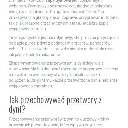
Dla miłośników zup,
zupa dyniowa
jest doskonałym
wyborem. Wystarczy podsmażyć cebulę, dodać pokrojoną
dynię i zalać bulionem. Po ugotowaniu, całość można
zmiksować na gładką masę i doprawić przyprawami. Dodatki,
takie jak prażone orzechy czy śmietana, nadadzą zupie
wyjątkowego smaku.
Innym pomysłem jest
sos dyniowy
, który można przyrządzić
na bazie puree z dyni z dodatkiem przypraw, pomidorów i
cebuli. Taki sos świetnie sprawdzi się jako dodatek do mięs
lub jako składnik makaronów.
Eksperymentowanie z przetworami z dyni daje wiele
możliwości. Można dodawać różnorodne przyprawy, orzechy,
a nawet inne owoce, aby stworzyć unikalne smaki i
połączenia. Dzięki temu każde przetworzone danie nabierze
wyjątkowego charakteru.
Jak przechowywać przetwory z
dyni?
Przechowywanie przetworów z dyni to kluczowy krok w
procesie ich przygotowania, który wpływa na jakość i