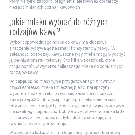
który nie tylko zaspokoi pragnienie, ale również dostarczy
niezapomnianych doznań kawowych.
Jakie mleko wybrać do różnych
rodzajów kawy?
Wybór odpowiedniego mleka do kawy ma kluczowe
znaczenie, wpływając na smak i konsystencję napoju. W
zależności od rodzaju kawy, różne typy mleka mogą wydobyć
jej pełnię aromatu i tekstury. Oto kilka wskazówek, które
mogą pomóc w wyborze najlepszego mleka do popularnych
rodzajów kawy.
Do
cappuccino
, tradycyjnie przygotowanego z równych
części espresso, mleka i mlecznej pianki, najlepszym
wyborem będzie mleko o wysokiej zawartości tłuszczu,
zazwyczaj 3,2% lub więcej. Tego typu mleko spienia się z
łatwością, tworząc gęstą i kremową piankę, co jest kluczowe
dla idealnego cappuccino. Dobrze przygotowana pianka latte
art sprawi, że twój napój nie tylko dobrze smakuje, ale
również pięknie się prezentuje.
W przypadku
latte
, które ma łagodniejszy smak i kremową