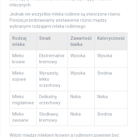
mlecznych.
Jednak nie wszystkie mleka roślinne są stworzone równo.
Poniżej przedstawiamy zestawienie różnic między
wybranymi rodzajami mleka roślinnego:
Rodzaj
Smak
Zawartość
Kaloryczność
mleka
białka
Mleko
Ekstremalnie
Wysoka
Wysoka
krowie
kremowy
Mleko
Wyrazisty,
Wysoka
Średnia
sojowe
lekko
orzechowy
Mleko
Delikatny,
Niska
Niska
migdałowe
orzechowy
Mleko
Słodkawy,
Niska
Średnia
owsiane
kremowy
Wybór między mlekiem krowim a roślinnym powinien być