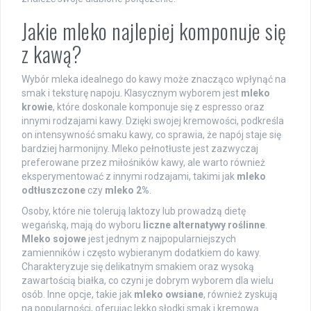
Jakie mleko najlepiej komponuje się
z kawą?
Wybór mleka idealnego do kawy może znacząco wpłynąć na
smak i teksturę napoju. Klasycznym wyborem jest
mleko
krowie
, które doskonale komponuje się z espresso oraz
innymi rodzajami kawy. Dzięki swojej kremowości, podkreśla
on intensywność smaku kawy, co sprawia, że napój staje się
bardziej harmonijny. Mleko pełnotłuste jest zazwyczaj
preferowane przez miłośników kawy, ale warto również
eksperymentować z innymi rodzajami, takimi jak
mleko
odtłuszczone
czy
mleko 2%
.
Osoby, które nie tolerują laktozy lub prowadzą dietę
wegańską, mają do wyboru
liczne alternatywy roślinne
.
Mleko sojowe
jest jednym z najpopularniejszych
zamienników i często wybieranym dodatkiem do kawy.
Charakteryzuje się delikatnym smakiem oraz wysoką
zawartością białka, co czyni je dobrym wyborem dla wielu
osób. Inne opcje, takie jak
mleko owsiane
, również zyskują
na popularności, oferując lekko słodki smak i kremową