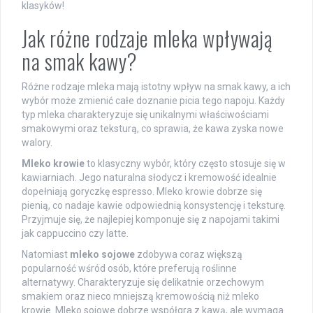
klasyków!
Jak różne rodzaje mleka wpływają
na smak kawy?
Różne rodzaje mleka mają istotny wpływ na smak kawy, a ich
wybór może zmienić całe doznanie picia tego napoju. Każdy
typ mleka charakteryzuje się unikalnymi właściwościami
smakowymi oraz teksturą, co sprawia, że kawa zyska nowe
walory.
Mleko krowie
to klasyczny wybór, który często stosuje się w
kawiarniach. Jego naturalna słodycz i kremowość idealnie
dopełniają goryczkę espresso. Mleko krowie dobrze się
pienią, co nadaje kawie odpowiednią konsystencję i teksturę.
Przyjmuje się, że najlepiej komponuje się z napojami takimi
jak cappuccino czy latte.
Natomiast
mleko sojowe
zdobywa coraz większą
popularność wśród osób, które preferują roślinne
alternatywy. Charakteryzuje się delikatnie orzechowym
smakiem oraz nieco mniejszą kremowością niż mleko
krowie. Mleko sojowe dobrze współgra z kawą, ale wymaga