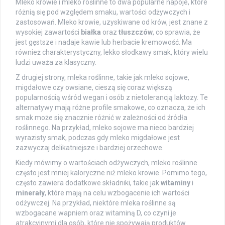
Mleko krowie i mleko roślinne to dwa popularne napoje, które
różnią się pod względem smaku, wartości odżywczych i
zastosowań. Mleko krowie, uzyskiwane od krów, jest znane z
wysokiej zawartości
białka
oraz
tłuszczów
, co sprawia, że
jest gęstsze i nadaje kawie lub herbacie kremowość. Ma
również charakterystyczny, lekko słodkawy smak, który wielu
ludzi uważa za klasyczny.
Z drugiej strony, mleka roślinne, takie jak mleko sojowe,
migdałowe czy owsiane, cieszą się coraz większą
popularnością wśród wegan i osób z nietolerancją laktozy. Te
alternatywy mają różne profile smakowe, co oznacza, że ich
smak może się znacznie różnić w zależności od źródła
roślinnego. Na przykład, mleko sojowe ma nieco bardziej
wyrazisty smak, podczas gdy mleko migdałowe jest
zazwyczaj delikatniejsze i bardziej orzechowe.
Kiedy mówimy o wartościach odżywczych, mleko roślinne
często jest mniej kaloryczne niż mleko krowie. Pomimo tego,
często zawiera dodatkowe składniki, takie jak
witaminy
i
minerały
, które mają na celu wzbogacenie ich wartości
odżywczej. Na przykład, niektóre mleka roślinne są
wzbogacane wapniem oraz witaminą D, co czyni je
atrakcyjnymi dla osób, które nie spożywają produktów