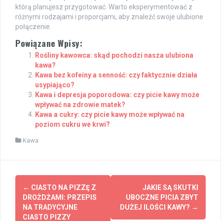
którą planujesz przygotować. Warto eksperymentować z
różnymi rodzajami i proporcjami, aby znaleźć swoje ulubione
połączenie.
Powiązane Wpisy:
Rośliny kawowca: skąd pochodzi nasza ulubiona
kawa?
Kawa bez kofeiny a senność: czy faktycznie działa
usypiająco?
Kawa i depresja poporodowa: czy picie kawy może
wpływać na zdrowie matek?
Kawa a cukry: czy picie kawy może wpływać na
poziom cukru we krwi?
Kawa
Post
←
CIASTO NA PIZZĘ Z
JAKIE SĄ SKUTKI
navigation
DROŻDŻAMI: PRZEPIS
UBOCZNE PICIA ZBYT
NA TRADYCYJNE
DUŻEJ ILOŚCI KAWY?
→
CIASTO PIZZY