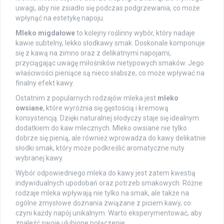
uwagi, aby nie zsiadło się podczas podgrzewania, co może
wpłynąć na estetykę napoju.
Mleko migdałowe
to kolejny roślinny wybór, który nadaje
kawie subtelny, lekko słodkawy smak. Doskonale komponuje
się z kawą na zimno oraz z delikatnymi napojami,
przyciągając uwagę miłośników nietypowych smaków. Jego
właściwości pieniące są nieco słabsze, co może wpływać na
finalny efekt kawy.
Ostatnim z popularnych rodzajów mleka jest
mleko
owsiane
, które wyróżnia się gęstością i kremową
konsystencją. Dzięki naturalnej słodyczy staje się idealnym
dodatkiem do kaw mlecznych. Mleko owsiane nie tylko
dobrze się pienią, ale również wprowadza do kawy delikatnie
słodki smak, który może podkreślić aromatyczne nuty
wybranej kawy.
Wybór odpowiedniego mleka do kawy jest zatem kwestią
indywidualnych upodobań oraz potrzeb smakowych. Różne
rodzaje mleka wpływają nie tylko na smak, ale także na
ogólne zmysłowe doznania związane z piciem kawy, co
czyni każdy napój unikalnym. Warto eksperymentować, aby
znaleźć swoje ulubione połączenie.