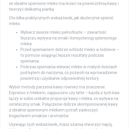
że idealne spienione mleko ma lecieć na powierzchnię kawy i
tworzyć delikatną piankę.
Oto kilka praktycznych wskazówek, jak skutecznie spienić
mleko:
Wybierz świeże mleko pełnotłuste – zawartość
tłuszczu wpływa na smak i konsystencję spienionego
mleka.
Przed spienianiem dobrze schłodź mleko w lodówce –
to pomoże osiągnąć lepsze rezultaty podczas
spieniania.
Podczas spieniania wlewać mleko w małych ilościach
pod kątem do naczynia, co pozwoli na wprowadzenie
powietrza i uzyskanie odpowiedniej textury.
Wybór metody parzenia kawy również ma znaczenie.
Espresso z mlekiem, cappuccino czy latte – każda z tych kaw
łączy w sobie unikalne proporcje kawy i mleka, co wpływa na
ostateczny smak. Połączenie dobrze skomponowanej kawy
z idealnie spienionym mlekiem potrafi zaskoczyć
bogactwem smaków i aromatów.
Używając tych wskazówek, masz szansę stworzyć napój,