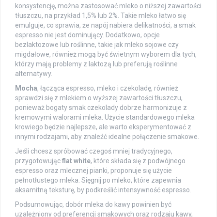
konsystencję, można zastosować mleko o niższej zawartości
tłuszczu, na przykład 1,5% lub 2%. Takie mleko łatwo się
emulguje, co sprawia, że napój nabiera delikatności, a smak
espresso nie jest dominujący. Dodatkowo, opcje
bezlaktozowe lub roślinne, takie jak mleko sojowe czy
migdałowe, również mogą być świetnym wyborem dla tych,
którzy mają problemy z laktozą lub preferują roślinne
alternatywy.
Mocha
, łącząca espresso, mleko i czekoladę, również
sprawdzi się z mlekiem o wyższej zawartości tłuszczu,
ponieważ bogaty smak czekolady dobrze harmonizuje z
kremowymi walorami mleka. Użycie standardowego mleka
krowiego będzie najlepsze, ale warto eksperymentować z
innymi rodzajami, aby znaleźć idealne połączenie smakowe.
Jeśli chcesz spróbować czegoś mniej tradycyjnego,
przygotowując
flat white
, które składa się z podwójnego
espresso oraz mlecznej pianki, proponuje się użycie
pełnotłustego mleka. Sięgnij po mleko, które zapewnia
aksamitną teksturę, by podkreślić intensywność espresso.
Podsumowując, dobór mleka do kawy powinien być
uzależniony od preferencji smakowych oraz rodzaju kawy,