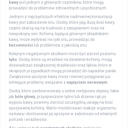
kawy
jest jednym z głównych czynników, które mogą
prowadzić do problemów zdrowotnych i psychicznych.
Jednym z najczęstszych efektów nadmiernej konsumpcji
kawy jest zaburzenie snu. Osoby, które piją dużą ilość kawy,
często skarżą się na trudności z zasypianiem oraz na
niespokojny sen. Kofeina, będąca głównym składnikiem
kawy, może wpływać na cykl snu, prowadząc do
bezsenności
lub problemów z jakością snu.
Kolejnym negatywnym skutkiem może być wzrost poziomu
lęku
. Osoby, które są wrażliwe na działanie kofeiny, mogą
doświadczać zwiększonej drażliwości oraz lęków, które w
skrajnych przypadkach mogą prowadzić do napadów paniki.
Zwiększone spożycie kawy może również potęgować już
istniejące problemy związane z
napięciem nerwowym
.
Osoby, które zaobserwowały u siebie nietypowe objawy, takie
jak
bóle głowy
, przyspieszone tętno lub drżenie rąk po
wypiciu kawy, powinny zwrócić szczególną uwagę na ilość
spożywanej kofeiny. Warto monitorować reakcje organizmu
na kawę i dostosować jej spożycie w zależności od własnych
potrzeb i wrażliwości.