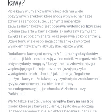
kawy?
Picie kawy w umiarkowanych ilościach ma wiele
pozytywnych efektów, które mogą wpływać na nasze
zdrowie i samopoczucie. Jednym z najbardziej
zauważalnych korzyści jest
poprawa wydolności fizycznej
.
Kofeina zawarta w kawie działa jak naturalny stymulant,
zwiększając poziom energii oraz poprawiając koncentrację.
Dzięki temu wiele osób sięga po filiżankę kawy przed
wysiłkiem fizycznym, aby uzyskać lepsze wyniki.
Dodatkowo, kawa jest cennym źródłem
antyoksydantów
,
substancji, które neutralizują wolne rodniki w organizmie. Te
antyoksydanty mogą być korzystne dla zdrowia mózgu,
wspierając jego funkcje oraz zmniejszając ryzyko
wystąpienia takich schorzeń jak depresja. Regularne
spożycie kawy może także przyczynić się do zredukowania
ryzyka zachorowania na niektóre choroby
neurodegeneracyjne, jak choroba Alzheimera czy
Parkinsona.
Warto także zwrócić uwagę na
wpływ kawy na nastrój
.
Osoby, które piją kawę regularnie, często doświadczają
lepszego samopoczucia, a niektóre badania sugerują, że