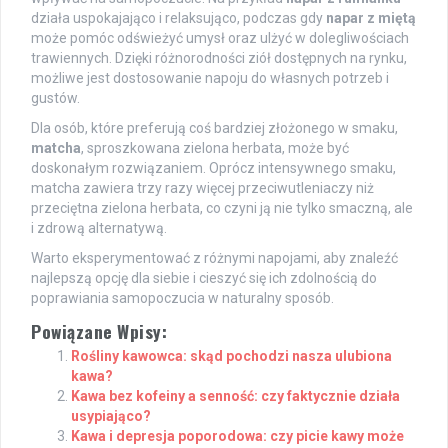
działa uspokajająco i relaksująco, podczas gdy
napar z miętą
może pomóc odświeżyć umysł oraz ulżyć w dolegliwościach
trawiennych. Dzięki różnorodności ziół dostępnych na rynku,
możliwe jest dostosowanie napoju do własnych potrzeb i
gustów.
Dla osób, które preferują coś bardziej złożonego w smaku,
matcha
, sproszkowana zielona herbata, może być
doskonałym rozwiązaniem. Oprócz intensywnego smaku,
matcha zawiera trzy razy więcej przeciwutleniaczy niż
przeciętna zielona herbata, co czyni ją nie tylko smaczną, ale
i zdrową alternatywą.
Warto eksperymentować z różnymi napojami, aby znaleźć
najlepszą opcję dla siebie i cieszyć się ich zdolnością do
poprawiania samopoczucia w naturalny sposób.
Powiązane Wpisy:
Rośliny kawowca: skąd pochodzi nasza ulubiona
kawa?
Kawa bez kofeiny a senność: czy faktycznie działa
usypiająco?
Kawa i depresja poporodowa: czy picie kawy może