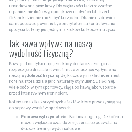
Aby uniknąć tych
negatywnych skutków
, zaleca się
umiarkowane picie kawy. Dla większości ludzi rozważne
ograniczenie ilości wypijanej kawy do dwóch lub trzech
filiżanek dziennie może być korzystne. Dbanie o zdrowie i
samopoczucie powinno być priorytetem, a kontrolowanie
spożycia kofeiny jest jednym z kroków ku lepszemu życiu.
Jak kawa wpływa na naszą
wydolność fizyczną?
Kawa jest nie tylko napojem, który dostarcza energii na
rozpoczęcie dnia, ale również może znacząco wpłynąć na
naszą
wydolność fizyczną
. Jej kluczowym składnikiem jest
kofeina, która działa jako naturalny stymulant. Dzięki niej,
wiele osób, w tym sportowcy, sięga po kawę jako wsparcie
przed intensywnym treningiem.
Kofeina ma kilka korzystnych efektów, które przyczyniają się
do poprawy wyników sportowych:
Poprawa wytrzymałości
: Badania sugerują, że kofeina
może zwiększać czas do zmęczenia, co pozwala na
dłuższe treningi wydolnościowe.