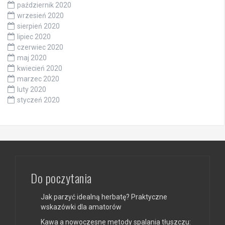
październik 2020
wrzesień 2020
sierpień 2020
lipiec 2020
czerwiec 2020
maj 2020
kwiecień 2020
marzec 2020
luty 2020
styczeń 2020
Do poczytania
Jak parzyć idealną herbatę? Praktyczne
wskazówki dla amatorów
Kawa a nowoczesne metody spalania tłuszczu: