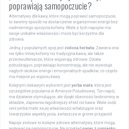
poprawiają samopoczucie?
Alternatywy dla kawy, które mogą poprawić samopoczucie,
to świetny sposób na dostarczenie organizmowi energii bez
nadmiernego spożycia kofeiny. Wiele z tych napojów ma
swoje unikalne właściwości i może być korzystne dla
zdrowia.
Jedną z popularnych opcji jest
zielona herbata
. Zawiera ona
nie tylko mniej kofeiny niż tradycyjna kawa, ale także
przeciwutleniacze, które wspierają zdrowie. Działa
pobudzająco, poprawiając koncentrację, ale nie wywołuje
nagłych skoków energii i emocjonalnych spadków, co często
ma miejsce po wypiciu kawy.
Kolejnym ciekawym wyborem jest
yerba mate
, która jest
szczególnie popularna w Ameryce Południowej. Ten napój
ma działanie stymulujące, ale dzięki obecności teobrominy w
składzie, zapewnia łagodniejszy efekt niż kawa. Wiele osób
ceni yerba mate za jej właściwości witalizujące oraz
towarzyskie aspekty picia, zwłaszcza w gronie przyjaciół.
Napoje ziołowe to kolejne zdrowe alternatywy, które mogą
wpływać na samopoczucie. Na przykład
napar z rumianku