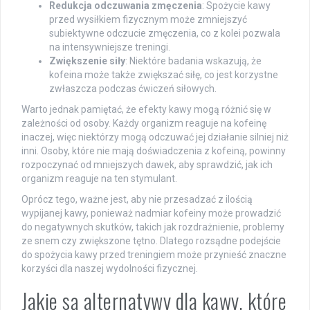
Redukcja odczuwania zmęczenia
: Spożycie kawy
przed wysiłkiem fizycznym może zmniejszyć
subiektywne odczucie zmęczenia, co z kolei pozwala
na intensywniejsze treningi.
Zwiększenie siły
: Niektóre badania wskazują, że
kofeina może także zwiększać siłę, co jest korzystne
zwłaszcza podczas ćwiczeń siłowych.
Warto jednak pamiętać, że efekty kawy mogą różnić się w
zależności od osoby. Każdy organizm reaguje na kofeinę
inaczej, więc niektórzy mogą odczuwać jej działanie silniej niż
inni. Osoby, które nie mają doświadczenia z kofeiną, powinny
rozpoczynać od mniejszych dawek, aby sprawdzić, jak ich
organizm reaguje na ten stymulant.
Oprócz tego, ważne jest, aby nie przesadzać z ilością
wypijanej kawy, ponieważ nadmiar kofeiny może prowadzić
do negatywnych skutków, takich jak rozdrażnienie, problemy
ze snem czy zwiększone tętno. Dlatego rozsądne podejście
do spożycia kawy przed treningiem może przynieść znaczne
korzyści dla naszej wydolności fizycznej.
Jakie są alternatywy dla kawy, które