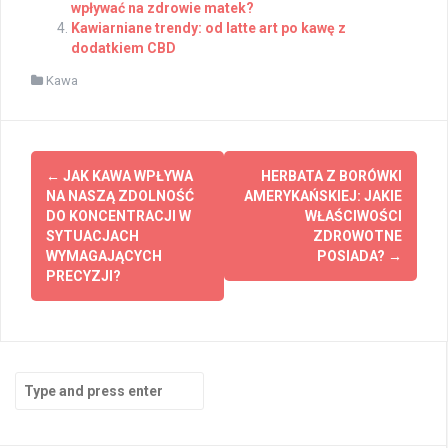
wpływać na zdrowie matek?
Kawiarniane trendy: od latte art po kawę z
dodatkiem CBD
Kawa
Post
←
JAK KAWA WPŁYWA
HERBATA Z BORÓWKI
navigation
NA NASZĄ ZDOLNOŚĆ
AMERYKAŃSKIEJ: JAKIE
DO KONCENTRACJI W
WŁAŚCIWOŚCI
SYTUACJACH
ZDROWOTNE
WYMAGAJĄCYCH
POSIADA?
→
PRECYZJI?
Search
for: