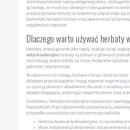
zrewolucjonizować naszą pielęgnację skóry. Jej bogact
sprawiają, że może być idealnym rozwiązaniem na wiele
a wykorzystanie herbaty w codziennej rutynie staje się 
kosmetyki na bazie herbaty oraz jakie korzyści przyniosą
wyjątkowym naparze!
Dlaczego warto używać herbaty 
Herbata, znana głównie jako napój, zyskuje coraz więks
antyoksydacyjne
herbaty są jednym z głównych powodów,
neutralizują wolne rodniki, co może skutecznie opóźniać 
jędrności i elastyczności.
W zależności od rodzaju, herbata oferuje różne korzyści.
działanie przeciwzapalne i mogą wspierać regenerację s
co czyni ją idealnym składnikiem dla osób z wrażliwą cerą
działać ściągająco, wspierając zwężenie porów oraz prz
Dodatkowo, herbata ma naturalne właściwości nawilżając
maseczkach. Przy odpowiednim zastosowaniu, kosmetyki 
przypadku wysuszenia czy łuszczenia się naskórka.
Herbata działa antyoksydacyjnie, co spowalnia pro
Może redukować podrażnienia i zaczerwienienia s