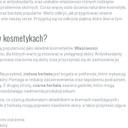
wo w antyoksydanty oraz unikalne właściwości różnych rodzajów
 problemów skórnych. Coraz więcej osób docenia naturalne kosmetyki,
coraz bardziej popularne. Warto odkryć, jak przygotować własne
 one naszej cerze. Przygotuj się na odkrycie piękna, które tkwi w tym
w kosmetykach?
zą popularność jako składnik kosmetyków.
Właściwości
 dla których warto ją stosować w pielęgnacji skóry. Antyoksydanty
procesy starzenia się skóry oraz przyczyniać się do zachowania jej
 Na przykład,
zielona herbata
jest bogata w polifenole, które wykazują
kóry. Pomaga w redukcji zaczerwienienia oraz łagodzeniu podrażnień,
. Z drugiej strony,
czarna herbata
zawiera garbniki, które mogą
eciwdziałając nadmiernej produkcji sebum.
e, co czyni ją doskonałym składnikiem w kremach nawilżających i
z herbatą mogą poprawić nawilżenie skóry, a także przynieść ulgę w
ces starzenia.
kóry.