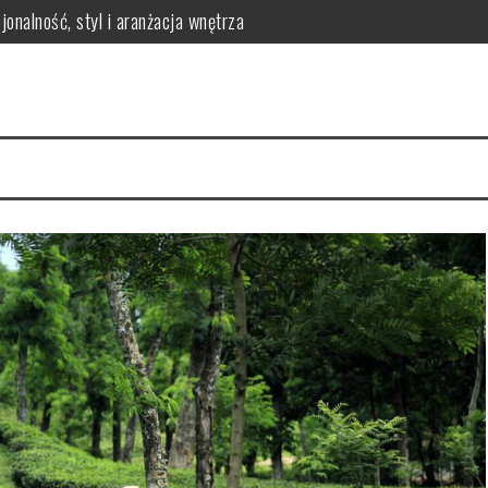
onalność, styl i aranżacja wnętrza
erringi dla efektywnego uszczelnienia w maszynach przemysłowych
óre warto znać
matologa? Kluczowe korzyści dla zdrowia jamy ustnej
 – jak przygotować zdrowy i smaczny posiłek dla malucha?
odnik po asortymencie i doradztwie ekspertów