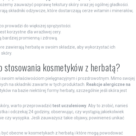
emy zauważyć poprawę tekstury skóry oraz jej ogólnej gładkości.
ają składniki odżywcze, które dostarczają cerze witamin i minerałów,
co prowadzi do większej sprężystości.
st korzystne dla wrażliwej cery.
ą bardziej promienną i zdrową.
re zawierają herbatę w swoim składzie, aby wykorzystać ich
skóry.
do stosowania kosmetyków z herbatą?
ęki swoim właściwościom pielęgnacyjnym i prozdrowotnym. Mimo swojej
nych na składniki zawarte w tych produktach.
Reakcje alergiczne na
w na bazie niektórej formy herbaty, szczególnie jeśli skóra jest
skóry, warto przeprowadzić
test uczuleniowy
. Aby to zrobić, nanieś
ka i odczekaj 24 godziny, obserwując, czy wystąpią jakiekolwiek
ie czy wysypka. Jeśli zauważysz takie objawy, powinieneś unikać
gą być obecne w kosmetykach z herbatą i które mogą powodować