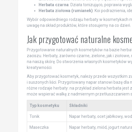
Herbata czarna
: Działa tonizująco, poprawia wygl
Herbata ziołowa (rumianek)
: Koi podrażnienia, id
Wybór odpowiedniego rodzaju herbaty w kosmetykach mo
uwagę na skład produktów, które stosujemy na co dzień.
Jak przygotować naturalne kosme
Przygotowanie naturalnych kosmetyków na bazie herba
zaciszu. Herbaty, zarówno czarne, zielone, jak i ziołow
na naszą skórę. Do stworzenia własnych kosmetyków wy
kreatywności.
Aby przygotować kosmetyk, należy przede wszystkim za
i suszonych liści. Przygotowany napar stanowi bazę dl
różne rodzaje herbaty: na przykład zielona herbata jes
może wspierać walkę z nadmiernym przetłuszczaniem si
Typ kosmetyku
Składniki
Tonik
Napar herbaty, ocet jabłkowy, wo
Maseczka
Napar herbaty, miód, jogurt natur