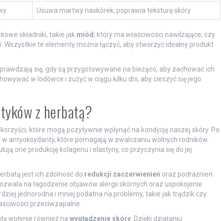
wy
Usuwa martwy naskórek, poprawia teksturę skóry
owe składniki, takie jak
miód
, który ma właściwości nawilżające, czy
ci. Wszystkie te elementy można łączyć, aby stworzyć idealny produkt
 sprawdzają się, gdy są przygotowywane na bieżąco, aby zachować ich
owywać w lodówce i zużyć w ciągu kilku dni, aby cieszyć się jego
etyków z herbatą?
 korzyści, które mogą pozytywnie wpłynąć na kondycję naszej skóry. Po
te w antyoksydanty, które pomagają w zwalczaniu wolnych rodników.
ują one produkcję kolagenu i elastyny, co przyczynia się do jej
rbatą jest ich zdolność do
redukcji zaczerwienień
oraz podrażnień.
ozwala na łagodzenie objawów alergii skórnych oraz uspokojenie
rdziej jednorodna i mniej podatna na problemy, takie jak trądzik czy
łaściwości przeciwzapalne.
tę wpłynie również na
wygładzenie skóry
. Dzięki działaniu