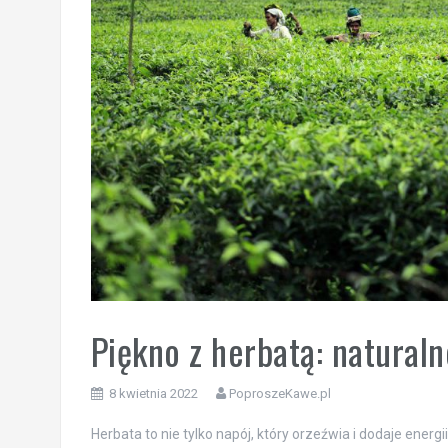
Piękno z herbatą: natural
8 kwietnia 2022
PoproszeKawe.pl
Herbata to nie tylko napój, który orzeźwia i dodaje energ