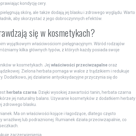
oprawiając kondycję cery.
pielęgnują skórę, ale także dodają jej blasku i zdrowego wyglądu. Warto
ładnik, aby skorzystać z jego dobroczynnych efektów.
sprawdzają się w kosmetykach?
woim wyjątkowym właściwościom pielęgnacyjnym. Wśród rodzajów
yróżniamy kilka głównych typów, z których każdy posiada swoje
adników w kosmetykach. Jej
właściwości przeciwzapalne
oraz
trądzikowej. Zielona herbata pomaga w walce z trądzikiem i redukuje
y. Dodatkowo, jej działanie antyoksydacyjne przyczynia się do
jest
herbata czarna
. Dzięki wysokiej zawartości tanin, herbata czarna
 skórze jej naturalny balans. Używanie kosmetyków z dodatkiem herbaty
j zdrowego blasku.
rumianek. Ma on właściwości kojące i łagodzące, dlatego często
wrażliwej lub podrażnionej. Rumianek działa przeciwzapalnie, co
aseczkach.
dukuje zaczerwienienia.