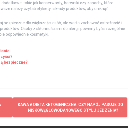
 dodatkowe, takie jak konserwanty, barwniki czy zapachy, które
sze należy czytać etykiety i składy produktów, aby uniknąć
 bezpieczne dla większości osób, ale warto zachować ostrożność i
oduktów. Osoby z skłonnościami do alergii powinny być szczególnie
bie odpowiednie kosmetyki.
ałanie
rzyści?
są bezpieczne?
A
KAWA A DIETA KETOGENICZNA: CZY NAPÓJ PASUJE DO
NISKOWĘGLOWODANOWEGO STYLU JEDZENIA?
→