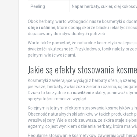
Peeling
Napar herbaty, cukier, olej kokoso
Obok herbaty, warto wzbogacić nasze kosmetyki o dodatk
oleje roślinne
, które dodają skórze blasku i elastycznoś
dopasowany do indywidualnych potrzeb.
Warto także pamiętać, że naturalne kosmetyki najlepiej
świeżość i skuteczność. Przykładowo, tonik należy przech
pełnymi właściwościami.
Jakie są efekty stosowania kosm
Kosmetyki zawierające wyciągi z herbaty oferują szereg
pierwsze, herbaty, zwłaszcza zielona i czarna, są boga
Działa to korzystnie na
nawilżenie
skóry, ponieważ stymul
sprężystości i młodsze wygląd.
Kolejnym istotnym efektem stosowania kosmetyków z he
Obecność naturalnych składników w takich produktach p
wrażliwej cery. Wiele osób zauważa, że skóra staje się ba
egzemy, co jest wynikiem działania herbaty, która ma w
Regularne stosowanie kosmetyków zawierających herba