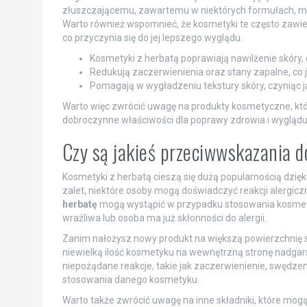
złuszczającemu, zawartemu w niektórych formułach, moż
Warto również wspomnieć, że kosmetyki te często zawier
co przyczynia się do jej lepszego wyglądu.
Kosmetyki z herbatą poprawiają nawilżenie skóry, 
Redukują zaczerwienienia oraz stany zapalne, co je
Pomagają w wygładzeniu tekstury skóry, czyniąc j
Warto więc zwrócić uwagę na produkty kosmetyczne, któ
dobroczynne właściwości dla poprawy zdrowia i wyglądu 
Czy są jakieś przeciwwskazania 
Kosmetyki z herbatą cieszą się dużą popularnością dzi
zalet, niektóre osoby mogą doświadczyć reakcji alergicz
herbatę
mogą wystąpić w przypadku stosowania kosmetykó
wrażliwa lub osoba ma już skłonności do alergii.
Zanim nałożysz nowy produkt na większą powierzchnię 
niewielką ilość kosmetyku na wewnętrzną stronę nadgarst
niepożądane reakcje, takie jak zaczerwienienie, swędzen
stosowania danego kosmetyku.
Warto także zwrócić uwagę na inne składniki, które mo