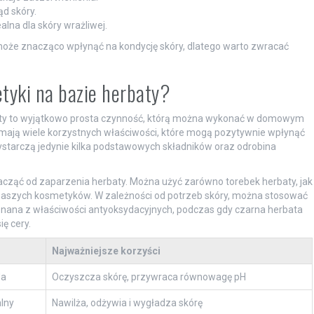
ąd skóry.
ealna dla skóry wrażliwej.
że znacząco wpłynąć na kondycję skóry, dlatego warto zwracać
tyki na bazie herbaty?
ty to wyjątkowo prosta czynność, którą można wykonać w domowym
e, mają wiele korzystnych właściwości, które mogą pozytywnie wpłynąć
starczą jedynie kilka podstawowych składników oraz odrobina
cząć od zaparzenia herbaty. Można użyć zarówno torebek herbaty, jak
a naszych kosmetyków. W zależności od potrzeb skóry, można stosować
t znana z właściwości antyoksydacyjnych, podczas gdy czarna herbata
ę cery.
Najważniejsze korzyści
da
Oczyszcza skórę, przywraca równowagę pH
alny
Nawilża, odżywia i wygładza skórę