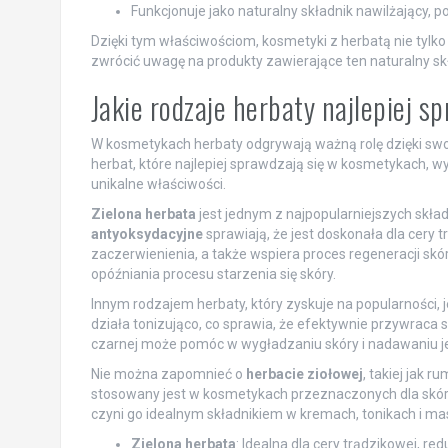
Funkcjonuje jako naturalny składnik nawilżający, p
Dzięki tym właściwościom, kosmetyki z herbatą nie tylko 
zwrócić uwagę na produkty zawierające ten naturalny sk
Jakie rodzaje herbaty najlepiej 
W kosmetykach herbaty odgrywają ważną rolę dzięki s
herbat, które najlepiej sprawdzają się w kosmetykach, w
unikalne właściwości.
Zielona herbata
jest jednym z najpopularniejszych skł
antyoksydacyjne
sprawiają, że jest doskonała dla cery 
zaczerwienienia, a także wspiera proces regeneracji skór
opóźniania procesu starzenia się skóry.
Innym rodzajem herbaty, który zyskuje na popularności, 
działa tonizująco, co sprawia, że efektywnie przywraca
czarnej może pomóc w wygładzaniu skóry i nadawaniu je
Nie można zapomnieć o
herbacie ziołowej
, takiej jak 
stosowany jest w kosmetykach przeznaczonych dla skóry 
czyni go idealnym składnikiem w kremach, tonikach i m
Zielona herbata
: Idealna dla cery trądzikowej, re