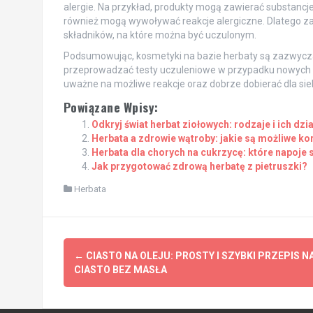
alergie. Na przykład, produkty mogą zawierać substancje
również mogą wywoływać reakcje alergiczne. Dlatego zaw
składników, na które można być uczulonym.
Podsumowując, kosmetyki na bazie herbaty są zazwyczaj
przeprowadzać testy uczuleniowe w przypadku nowych pr
uważne na możliwe reakcje oraz dobrze dobierać dla sie
Powiązane Wpisy:
Odkryj świat herbat ziołowych: rodzaje i ich dzi
Herbata a zdrowie wątroby: jakie są możliwe ko
Herbata dla chorych na cukrzycę: które napoje 
Jak przygotować zdrową herbatę z pietruszki?
Herbata
Post
←
CIASTO NA OLEJU: PROSTY I SZYBKI PRZEPIS N
navigation
CIASTO BEZ MASŁA