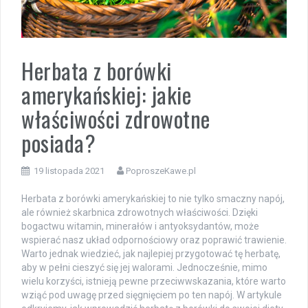
Herbata z borówki
amerykańskiej: jakie
właściwości zdrowotne
posiada?
19 listopada 2021
PoproszeKawe.pl
Herbata z borówki amerykańskiej to nie tylko smaczny napój,
ale również skarbnica zdrowotnych właściwości. Dzięki
bogactwu witamin, minerałów i antyoksydantów, może
wspierać nasz układ odpornościowy oraz poprawić trawienie.
Warto jednak wiedzieć, jak najlepiej przygotować tę herbatę,
aby w pełni cieszyć się jej walorami. Jednocześnie, mimo
wielu korzyści, istnieją pewne przeciwwskazania, które warto
wziąć pod uwagę przed sięgnięciem po ten napój. W artykule