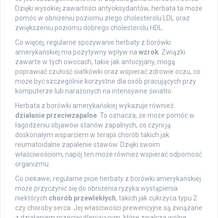
Dzięki wysokiej zawartości antyoksydantów, herbata ta może
pomóc w obniżeniu poziomu złego cholesterolu LDL oraz
zwiększeniu poziomu dobrego cholesterolu HDL.
Co więcej, regularne spożywanie herbaty z borówki
amerykańskiej ma pozytywny wpływ na
wzrok
. Związki
zawarte w tych owocach, takie jak antocyjany, mogą
poprawiać czułość siatkówki oraz wspierać zdrowie oczu, co
może być szczególnie korzystne dla osób pracujących przy
komputerze lub narażonych na intensywne światło.
Herbata z borówki amerykańskiej wykazuje również
działanie przeciwzapalne
. To oznacza, że może pomóc w
łagodzeniu objawów stanów zapalnych, co czyni ją
doskonałym wsparciem w terapii chorób takich jak
reumatoidalne zapalenie stawów. Dzięki swoim
właściwościom, napój ten może również wspierać odporność
organizmu.
Co ciekawe, regularne picie herbaty z borówki amerykańskiej
może przyczynić się do obniżenia ryzyka wystąpienia
niektórych
chorób przewlekłych
, takich jak cukrzyca typu 2
czy choroby serca. Jej właściwości prewencyjne są związane
z działaniem przeciwutleniającym, które zwalcza wolne