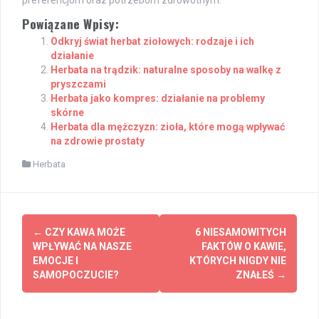
preferencjom oraz potrzebom zdrowotnym.
Powiązane Wpisy:
Odkryj świat herbat ziołowych: rodzaje i ich
działanie
Herbata na trądzik: naturalne sposoby na walkę z
pryszczami
Herbata jako kompres: działanie na problemy
skórne
Herbata dla mężczyzn: zioła, które mogą wpływać
na zdrowie prostaty
Herbata
Post
←
CZY KAWA MOŻE
6 NIESAMOWITYCH
navigation
WPŁYWAĆ NA NASZE
FAKTÓW O KAWIE,
EMOCJE I
KTÓRYCH NIGDY NIE
SAMOPOCZUCIE?
ZNAŁEŚ
→