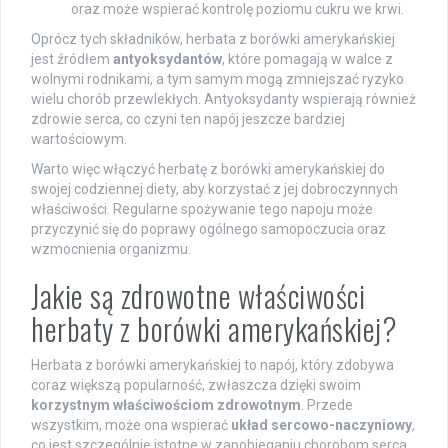
oraz może wspierać kontrolę poziomu cukru we krwi.
Oprócz tych składników, herbata z borówki amerykańskiej
jest źródłem
antyoksydantów
, które pomagają w walce z
wolnymi rodnikami, a tym samym mogą zmniejszać ryzyko
wielu chorób przewlekłych. Antyoksydanty wspierają również
zdrowie serca, co czyni ten napój jeszcze bardziej
wartościowym.
Warto więc włączyć herbatę z borówki amerykańskiej do
swojej codziennej diety, aby korzystać z jej dobroczynnych
właściwości. Regularne spożywanie tego napoju może
przyczynić się do poprawy ogólnego samopoczucia oraz
wzmocnienia organizmu.
Jakie są zdrowotne właściwości
herbaty z borówki amerykańskiej?
Herbata z borówki amerykańskiej to napój, który zdobywa
coraz większą popularność, zwłaszcza dzięki swoim
korzystnym właściwościom zdrowotnym
. Przede
wszystkim, może ona wspierać
układ sercowo-naczyniowy
,
co jest szczególnie istotne w zapobieganiu chorobom serca.