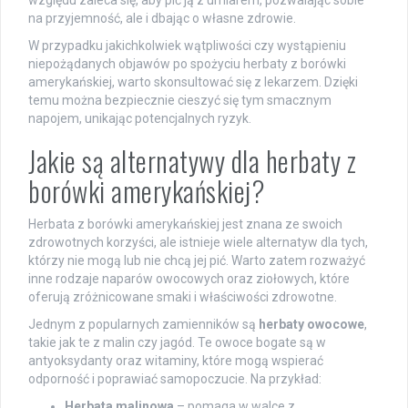
względu zaleca się, aby pić ją z umiarem, pozwalając sobie
na przyjemność, ale i dbając o własne zdrowie.
W przypadku jakichkolwiek wątpliwości czy wystąpieniu
niepożądanych objawów po spożyciu herbaty z borówki
amerykańskiej, warto skonsultować się z lekarzem. Dzięki
temu można bezpiecznie cieszyć się tym smacznym
napojem, unikając potencjalnych ryzyk.
Jakie są alternatywy dla herbaty z
borówki amerykańskiej?
Herbata z borówki amerykańskiej jest znana ze swoich
zdrowotnych korzyści, ale istnieje wiele alternatyw dla tych,
którzy nie mogą lub nie chcą jej pić. Warto zatem rozważyć
inne rodzaje naparów owocowych oraz ziołowych, które
oferują zróżnicowane smaki i właściwości zdrowotne.
Jednym z popularnych zamienników są
herbaty owocowe
,
takie jak te z malin czy jagód. Te owoce bogate są w
antyoksydanty oraz witaminy, które mogą wspierać
odporność i poprawiać samopoczucie. Na przykład:
Herbata malinowa
– pomaga w walce z