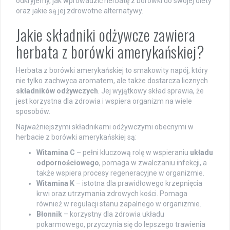
odkryjemy, jak wprowadzić herbatę z borówki do swojej diety
oraz jakie są jej zdrowotne alternatywy.
Jakie składniki odżywcze zawiera
herbata z borówki amerykańskiej?
Herbata z borówki amerykańskiej to smakowity napój, który
nie tylko zachwyca aromatem, ale także dostarcza licznych
składników odżywczych
. Jej wyjątkowy skład sprawia, że
jest korzystna dla zdrowia i wspiera organizm na wiele
sposobów.
Najważniejszymi składnikami odżywczymi obecnymi w
herbacie z borówki amerykańskiej są:
Witamina C
– pełni kluczową rolę w wspieraniu
układu
odpornościowego
, pomaga w zwalczaniu infekcji, a
także wspiera procesy regeneracyjne w organizmie.
Witamina K
– istotna dla prawidłowego krzepnięcia
krwi oraz utrzymania zdrowych kości. Pomaga
również w regulacji stanu zapalnego w organizmie.
Błonnik
– korzystny dla zdrowia układu
pokarmowego, przyczynia się do lepszego trawienia