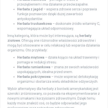
przeziębieniem i ma działanie przeciwzapalne.
Herbata z jagód
– wspiera zdrowie serca i poprawia
funkcje poznawcze dzięki dużej zawartości
antyoksydantów.
Herbata truskawkowa
– doskonałe źródło witaminy C,
wspomagająca układ odpornościowy.
Inną kategorią, która może być interesująca, są
herbaty
ziołowe
. Oferują one różnorodne właściwości zdrowotne i
mogą być stosowane w celu relaksacji lub wsparcia działania
organizmu. Oto przykłady:
Herbata miętowa
– działa kojąco na układ trawienny i
pomaga w redukcji stresu.
Herbata rumiankowa
– znana ze swoich właściwości
uspokajających, idealna przed snem.
Herbata pokrzywowa
– może wspierać detoksykację
organizmu i dostarcza wielu składników odżywczych.
Wybór alternatywy dla herbaty z borówki amerykańskiej jest
szeroki i zróżnicowany, co pozwala na eksperymentowanie z
nowymi smakami i korzyściami zdrowotnymi. Dzięki temu
każdy może znaleźć coś, co będzie odpowiadać jego