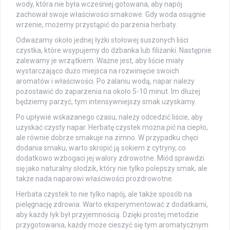
wody, która nie była wcześniej gotowana, aby napój
zachował swoje właściwości smakowe. Gdy woda osiągnie
wrzenie, możemy przystąpić do parzenia herbaty.
Odważamy około jednej łyżki stołowej suszonych liści
czystka, które wsypujemy do dzbanka lub filiżanki. Następnie
zalewamy je wrzątkiem. Ważne jest, aby liście miały
wystarczająco dużo miejsca na rozwinięcie swoich
aromatów i właściwości. Po zalaniu wodą, napar należy
pozostawić do zaparzenia na około 5-10 minut. Im dłużej
będziemy parzyć, tym intensywniejszy smak uzyskamy.
Po upływie wskazanego czasu, należy odcedzić liście, aby
uzyskać czysty napar. Herbatę czystek można pić na ciepło,
ale równie dobrze smakuje na zimno. W przypadku chęci
dodania smaku, warto skropić ją sokiem z cytryny, co
dodatkowo wzbogaci jej walory zdrowotne. Miód sprawdzi
się jako naturalny słodzik, który nie tylko polepszy smak, ale
także nada naparowi właściwości prozdrowotne.
Herbata czystek to nie tylko napój, ale także sposób na
pielęgnację zdrowia. Warto eksperymentować z dodatkami,
aby każdy łyk był przyjemnością. Dzięki prostej metodzie
przygotowania, każdy może cieszyć się tym aromatycznym