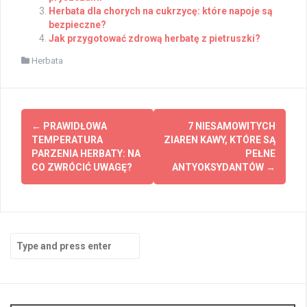
Herbata dla chorych na cukrzycę: które napoje są
bezpieczne?
Jak przygotować zdrową herbatę z pietruszki?
Herbata
Post
←
PRAWIDŁOWA
7 NIESAMOWITYCH
navigation
TEMPERATURA
ZIAREN KAWY, KTÓRE SĄ
PARZENIA HERBATY: NA
PEŁNE
CO ZWRÓCIĆ UWAGĘ?
ANTYOKSYDANTÓW
→
Search
for: