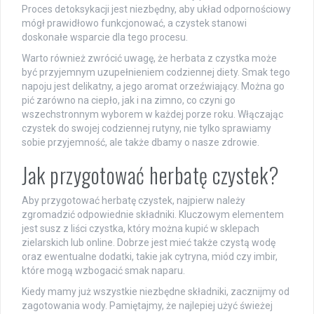
Proces detoksykacji jest niezbędny, aby układ odpornościowy
mógł prawidłowo funkcjonować, a czystek stanowi
doskonałe wsparcie dla tego procesu.
Warto również zwrócić uwagę, że herbata z czystka może
być przyjemnym uzupełnieniem codziennej diety. Smak tego
napoju jest delikatny, a jego aromat orzeźwiający. Można go
pić zarówno na ciepło, jak i na zimno, co czyni go
wszechstronnym wyborem w każdej porze roku. Włączając
czystek do swojej codziennej rutyny, nie tylko sprawiamy
sobie przyjemność, ale także dbamy o nasze zdrowie.
Jak przygotować herbatę czystek?
Aby przygotować herbatę czystek, najpierw należy
zgromadzić odpowiednie składniki. Kluczowym elementem
jest susz z liści czystka, który można kupić w sklepach
zielarskich lub online. Dobrze jest mieć także czystą wodę
oraz ewentualne dodatki, takie jak cytryna, miód czy imbir,
które mogą wzbogacić smak naparu.
Kiedy mamy już wszystkie niezbędne składniki, zacznijmy od
zagotowania wody. Pamiętajmy, że najlepiej użyć świeżej