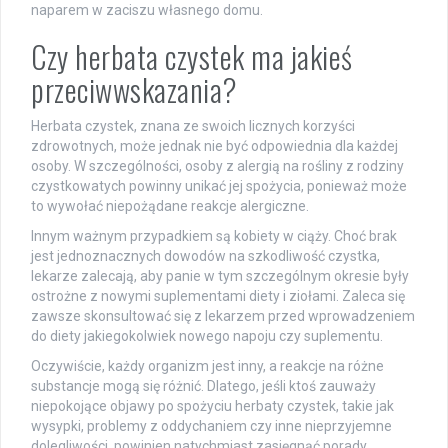
naparem w zaciszu własnego domu.
Czy herbata czystek ma jakieś
przeciwwskazania?
Herbata czystek, znana ze swoich licznych korzyści
zdrowotnych, może jednak nie być odpowiednia dla każdej
osoby. W szczególności, osoby z alergią na rośliny z rodziny
czystkowatych powinny unikać jej spożycia, ponieważ może
to wywołać niepożądane reakcje alergiczne.
Innym ważnym przypadkiem są kobiety w ciąży. Choć brak
jest jednoznacznych dowodów na szkodliwość czystka,
lekarze zalecają, aby panie w tym szczególnym okresie były
ostrożne z nowymi suplementami diety i ziołami. Zaleca się
zawsze skonsultować się z lekarzem przed wprowadzeniem
do diety jakiegokolwiek nowego napoju czy suplementu.
Oczywiście, każdy organizm jest inny, a reakcje na różne
substancje mogą się różnić. Dlatego, jeśli ktoś zauważy
niepokojące objawy po spożyciu herbaty czystek, takie jak
wysypki, problemy z oddychaniem czy inne nieprzyjemne
dolegliwości, powinien natychmiast zasięgnąć porady