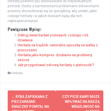
herbaty powinno być dostosowane do indywidualnych
potrzeb. Osoby z wymienionymi problemami zdrowotnymi
powinny skonsultować się ze specjalistą, aby ustalić, jakie
rodzaje herbaty i w jakich ilościach będą dla nich
najbezpieczniejsze.
Powiązane Wpisy:
Odkryj świat herbat ziołowych: rodzaje i ich
działanie
Herbata na trądzik: naturalne sposoby na walkę z
pryszczami
Herbata jako kompres: działanie na problemy
skórne
Jak przygotować zdrową herbatę z pietruszki?
Herbata
Post
←
RYBA ZAPIEKANA Z
CZY PICIE KAWY MOŻE
navigation
PIECZARKAMI:
WPŁYWAĆ NA NASZĄ
SMACZNY POMYSŁ NA
WRAŻLIWOŚĆ NA