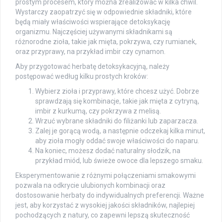
prostym procesem, który można zrealizować w kilka chwil.
Wystarczy zaopatrzyć się w odpowiednie składniki, które
będą miały właściwości wspierające detoksykację
organizmu. Najczęściej używanymi składnikami są
różnorodne zioła, takie jak mięta, pokrzywa, czy rumianek,
oraz przyprawy, na przykład imbir czy cynamon.
Aby przygotować herbatę detoksykacyjną, należy
postępować według kilku prostych kroków:
Wybierz zioła i przyprawy, które chcesz użyć. Dobrze
sprawdzają się kombinacje, takie jak mięta z cytryną,
imbir z kurkumą, czy pokrzywa z melisą.
Wrzuć wybrane składniki do filiżanki lub zaparzacza.
Zalej je gorącą wodą, a następnie odczekaj kilka minut,
aby zioła mogły oddać swoje właściwości do naparu.
Na koniec, możesz dodać naturalny słodzik, na
przykład miód, lub świeże owoce dla lepszego smaku.
Eksperymentowanie z różnymi połączeniami smakowymi
pozwala na odkrycie ulubionych kombinacji oraz
dostosowanie herbaty do indywidualnych preferencji. Ważne
jest, aby korzystać z wysokiej jakości składników, najlepiej
pochodzących z natury, co zapewni lepszą skuteczność