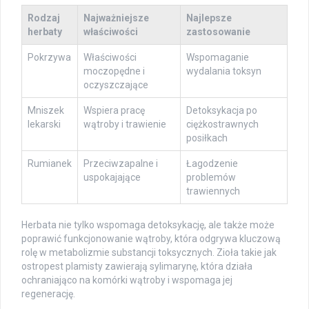
Rodzaj
Najważniejsze
Najlepsze
herbaty
właściwości
zastosowanie
Pokrzywa
Właściwości
Wspomaganie
moczopędne i
wydalania toksyn
oczyszczające
Mniszek
Wspiera pracę
Detoksykacja po
lekarski
wątroby i trawienie
ciężkostrawnych
posiłkach
Rumianek
Przeciwzapalne i
Łagodzenie
uspokajające
problemów
trawiennych
Herbata nie tylko wspomaga detoksykację, ale także może
poprawić funkcjonowanie wątroby, która odgrywa kluczową
rolę w metabolizmie substancji toksycznych. Zioła takie jak
ostropest plamisty zawierają sylimarynę, która działa
ochraniająco na komórki wątroby i wspomaga jej
regenerację.