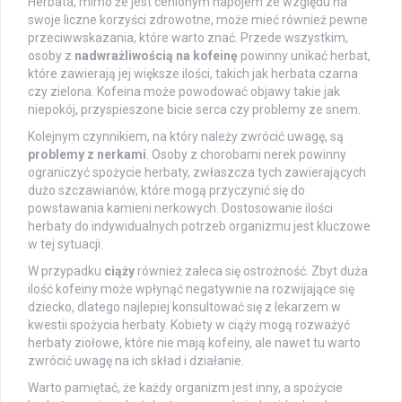
Herbata, mimo że jest cenionym napojem ze względu na
swoje liczne korzyści zdrowotne, może mieć również pewne
przeciwwskazania, które warto znać. Przede wszystkim,
osoby z
nadwrażliwością na kofeinę
powinny unikać herbat,
które zawierają jej większe ilości, takich jak herbata czarna
czy zielona. Kofeina może powodować objawy takie jak
niepokój, przyspieszone bicie serca czy problemy ze snem.
Kolejnym czynnikiem, na który należy zwrócić uwagę, są
problemy z nerkami
. Osoby z chorobami nerek powinny
ograniczyć spożycie herbaty, zwłaszcza tych zawierających
dużo szczawianów, które mogą przyczynić się do
powstawania kamieni nerkowych. Dostosowanie ilości
herbaty do indywidualnych potrzeb organizmu jest kluczowe
w tej sytuacji.
W przypadku
ciąży
również zaleca się ostrożność. Zbyt duża
ilość kofeiny może wpłynąć negatywnie na rozwijające się
dziecko, dlatego najlepiej konsultować się z lekarzem w
kwestii spożycia herbaty. Kobiety w ciąży mogą rozważyć
herbaty ziołowe, które nie mają kofeiny, ale nawet tu warto
zwrócić uwagę na ich skład i działanie.
Warto pamiętać, że każdy organizm jest inny, a spożycie