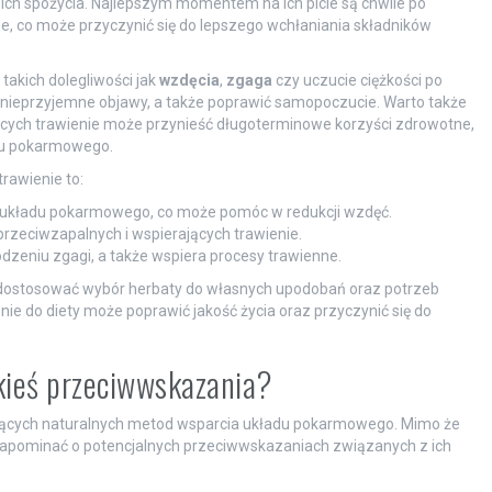
 ich spożycia. Najlepszym momentem na ich picie są chwile po
ne, co może przyczynić się do lepszego wchłaniania składników
akich dolegliwości jak
wzdęcia
,
zgaga
czy uczucie ciężkości po
 nieprzyjemne objawy, a także poprawić samopoczucie. Warto także
cych trawienie może przynieść długoterminowe korzyści zdrowotne,
du pokarmowego.
rawienie to:
e układu pokarmowego, co może pomóc w redukcji wzdęć.
rzeciwzapalnych i wspierających trawienie.
odzeniu zgagi, a także wspiera procesy trawienne.
dostosować wybór herbaty do własnych upodobań oraz potrzeb
e do diety może poprawić jakość życia oraz przyczynić się do
akieś przeciwwskazania?
kających naturalnych metod wsparcia układu pokarmowego. Mimo że
 zapominać o potencjalnych przeciwwskazaniach związanych z ich