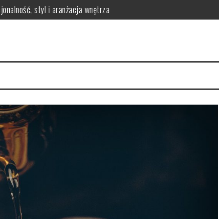
onalność, styl i aranżacja wnętrza
erringi dla efektywnego uszczelnienia w maszynach przemysłowych
óre warto znać
matologa? Kluczowe korzyści dla zdrowia jamy ustnej
 – jak przygotować zdrowy i smaczny posiłek dla malucha?
odnik po asortymencie i doradztwie ekspertów