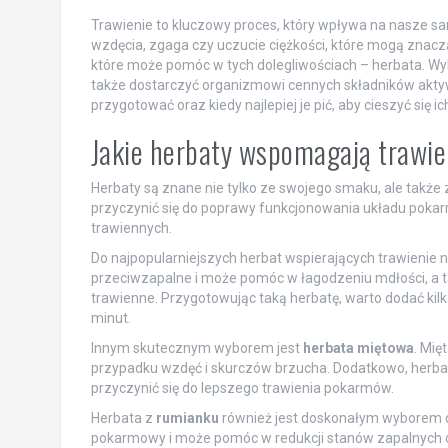
Trawienie to kluczowy proces, który wpływa na nasze sa
wzdęcia, zgaga czy uczucie ciężkości, które mogą znaczą
które może pomóc w tych dolegliwościach – herbata. Wyb
także dostarczyć organizmowi cennych składników aktywny
przygotować oraz kiedy najlepiej je pić, aby cieszyć się 
Jakie herbaty wspomagają trawie
Herbaty są znane nie tylko ze swojego smaku, ale także
przyczynić się do poprawy funkcjonowania układu poka
trawiennych.
Do najpopularniejszych herbat wspierających trawienie 
przeciwzapalne i może pomóc w łagodzeniu mdłości, a t
trawienne. Przygotowując taką herbatę, warto dodać kilk
minut.
Innym skutecznym wyborem jest
herbata miętowa
. Mię
przypadku wzdęć i skurczów brzucha. Dodatkowo, herbat
przyczynić się do lepszego trawienia pokarmów.
Herbata z
rumianku
również jest doskonałym wyborem dl
pokarmowy i może pomóc w redukcji stanów zapalnych or