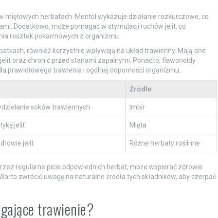
 w miętowych herbatach. Mentol wykazuje działanie rozkurczowe, co
iami. Dodatkowo, może pomagać w stymulacji ruchów jelit, co
wania resztek pokarmowych z organizmu.
rbatkach, również korzystnie wpływają na układ trawienny. Mają one
jelit oraz chronić przed stanami zapalnymi. Ponadto, flawonoidy
 dla prawidłowego trawienia i ogólnej odporności organizmu.
Źródło
dzielanie soków trawiennych
Imbir
kę jelit
Mięta
drowie jelit
Różne herbaty roślinne
przez regularne picie odpowiednich herbat, może wspierać zdrowie
arto zwrócić uwagę na naturalne źródła tych składników, aby czerpać
gające trawienie?