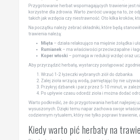
Przygotowanie herbat wspomagających trawienie jest nie
korzystne dla zdrowia. Warto zwrócić uwagę na to, że o
takich jak wzdęcia czy niestrawność. Oto kilka kroków, 
Na początku należy zebrać składniki, które będą stanow
trawienia należą:
Mięta
– działa relaksująco na mięśnie żołądka i uł
Rumianek
– ma właściwości przeciwzapalne i ła
Koper włoski
– pomaga w redukcji wzdęć oraz uczu
Aby przyrządzić herbatę, wystarczy postępować zgodnie
Wrzuć 1-2 łyżeczki wybranych ziół do dzbanka.
Zalej zioła wrzącą wodą, pamiętając by nie używać
Przykryj dzbanek i parz przez 5-10 minut, w zale
Po upływie czasu odcedź zioła i można dodać odro
Warto podkreślić, że do przygotowania herbat najlepiej uż
wysuszonych. Dzięki temu napar zachowa swoje właściw
codziennym rytuałem, który nie tylko poprawi trawienie, a
Kiedy warto pić herbaty na trawi