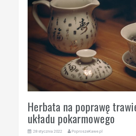
Herbata na poprawę trawie
układu pokarmowego
28 stycznia 2022
PoproszeKawe.pl