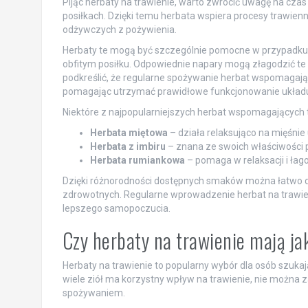
Pijąc herbaty na trawienie, warto zwrócić uwagę na czas
posiłkach. Dzięki temu herbata wspiera procesy trawien
odżywczych z pożywienia.
Herbaty te mogą być szczególnie pomocne w przypadku t
obfitym posiłku. Odpowiednie napary mogą złagodzić te
podkreślić, że regularne spożywanie herbat wspomagają
pomagając utrzymać prawidłowe funkcjonowanie ukła
Niektóre z najpopularniejszych herbat wspomagających t
Herbata miętowa
– działa relaksująco na mięśni
Herbata z imbiru
– znana ze swoich właściwości p
Herbata rumiankowa
– pomaga w relaksacji i łag
Dzięki różnorodności dostępnych smaków można łatwo 
zdrowotnych. Regularne wprowadzenie herbat na trawieni
lepszego samopoczucia.
Czy herbaty na trawienie mają j
Herbaty na trawienie to popularny wybór dla osób szu
wiele ziół ma korzystny wpływ na trawienie, nie można
spożywaniem.