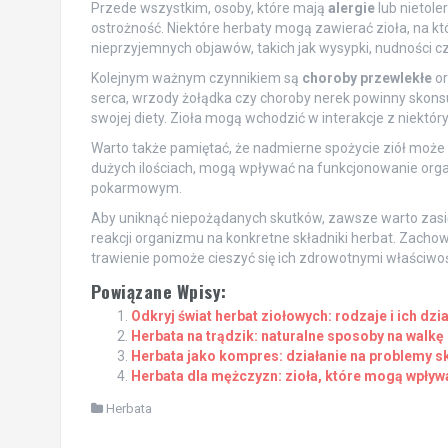
Przede wszystkim, osoby, które mają
alergie
lub nietole
ostrożność. Niektóre herbaty mogą zawierać zioła, na k
nieprzyjemnych objawów, takich jak wysypki, nudności cz
Kolejnym ważnym czynnikiem są
choroby przewlekłe
or
serca, wrzody żołądka czy choroby nerek powinny skons
swojej diety. Zioła mogą wchodzić w interakcje z niektóry
Warto także pamiętać, że nadmierne spożycie ziół może
dużych ilościach, mogą wpływać na funkcjonowanie org
pokarmowym.
Aby uniknąć niepożądanych skutków, zawsze warto zasięgn
reakcji organizmu na konkretne składniki herbat. Zach
trawienie pomoże cieszyć się ich zdrowotnymi właściwo
Powiązane Wpisy:
Odkryj świat herbat ziołowych: rodzaje i ich dzi
Herbata na trądzik: naturalne sposoby na walkę
Herbata jako kompres: działanie na problemy s
Herbata dla mężczyzn: zioła, które mogą wpływ
Herbata