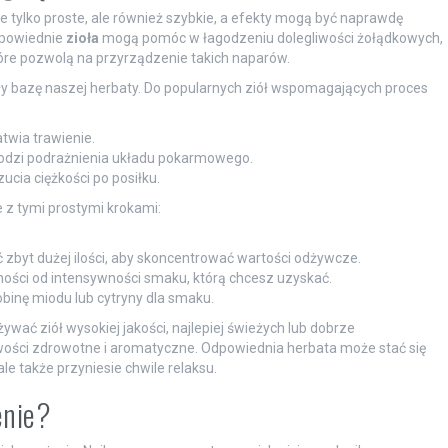
 tylko proste, ale również szybkie, a efekty mogą być naprawdę
dpowiednie
zioła
mogą pomóc w łagodzeniu dolegliwości żołądkowych,
które pozwolą na przyrządzenie takich naparów.
iły bazę naszej herbaty. Do popularnych ziół wspomagających proces
atwia trawienie.
godzi podrażnienia układu pokarmowego.
cia ciężkości po posiłku.
 z tymi prostymi krokami:
 zbyt dużej ilości, aby skoncentrować wartości odżywcze.
żności od intensywności smaku, którą chcesz uzyskać.
binę miodu lub cytryny dla smaku.
ywać ziół wysokiej jakości, najlepiej świeżych lub dobrze
ości zdrowotne i aromatyczne. Odpowiednia herbata może stać się
le także przyniesie chwile relaksu.
enie?