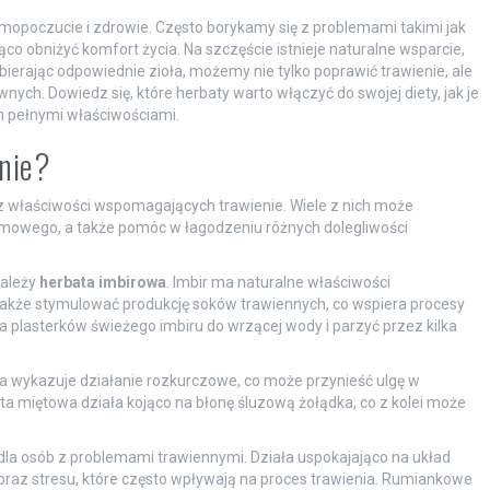
mopoczucie i zdrowie. Często borykamy się z problemami takimi jak
co obniżyć komfort życia. Na szczęście istnieje naturalne wsparcie,
ierając odpowiednie zioła, możemy nie tylko poprawić trawienie, ale
ch. Dowiedz się, które herbaty warto włączyć do swojej diety, jak je
ich pełnymi właściwościami.
nie?
 z właściwości wspomagających trawienie. Wiele z nich może
rmowego, a także pomóc w łagodzeniu różnych dolegliwości
należy
herbata imbirowa
. Imbir ma naturalne właściwości
akże stymulować produkcję soków trawiennych, co wspiera procesy
a plasterków świeżego imbiru do wrzącej wody i parzyć przez kilka
ta wykazuje działanie rozkurczowe, co może przynieść ulgę w
a miętowa działa kojąco na błonę śluzową żołądka, co z kolei może
a osób z problemami trawiennymi. Działa uspokajająco na układ
az stresu, które często wpływają na proces trawienia. Rumiankowe