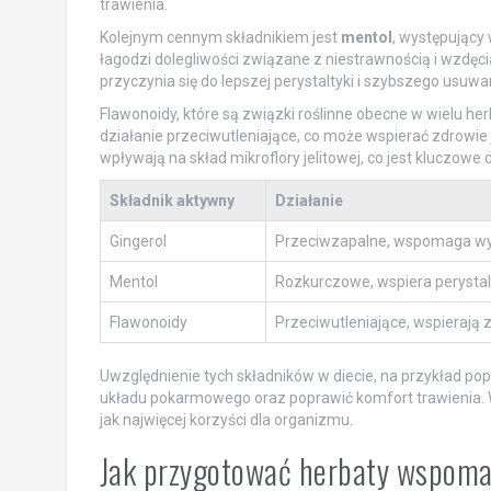
trawienia.
Kolejnym cennym składnikiem jest
mentol
, występujący
łagodzi dolegliwości związane z niestrawnością i wzdęc
przyczynia się do lepszej perystaltyki i szybszego usu
Flawonoidy, które są związki roślinne obecne w wielu he
działanie przeciwutleniające, co może wspierać zdrowie 
wpływają na skład mikroflory jelitowej, co jest kluczowe
Składnik aktywny
Działanie
Gingerol
Przeciwzapalne, wspomaga wy
Mentol
Rozkurczowe, wspiera perystalty
Flawonoidy
Przeciwutleniające, wspierają z
Uwzględnienie tych składników w diecie, na przykład po
układu pokarmowego oraz poprawić komfort trawienia. W
jak najwięcej korzyści dla organizmu.
Jak przygotować herbaty wspoma