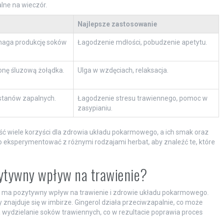
alne na wieczór.
Najlepsze zastosowanie
maga produkcję soków
Łagodzenie mdłości, pobudzenie apetytu.
onę śluzową żołądka.
Ulga w wzdęciach, relaksacja.
 stanów zapalnych.
Łagodzenie stresu trawiennego, pomoc w
zasypianiu.
ść wiele korzyści dla zdrowia układu pokarmowego, a ich smak oraz
eksperymentować z różnymi rodzajami herbat, aby znaleźć te, które
zytywny wpływ na trawienie?
 ma pozytywny wpływ na trawienie i zdrowie układu pokarmowego.
ry znajduje się w imbirze. Gingerol działa przeciwzapalnie, co może
wydzielanie soków trawiennych, co w rezultacie poprawia proces