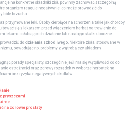
rancje na konkretne składniki ziół, powinny zachować szczególną
tóre organizm reaguje negatywnie, co może prowadzić do
y bóle brzucha.
az przyjmowane leki. Osoby cierpiące na schorzenia takie jak choroby
ultować się z lekarzem przed włączeniem herbat na trawienie do
mi lekami, osłabiając ich działanie lub nasilając skutki uboczne.
 prowadzić do
działania szkodliwego
. Niektóre zioła, stosowane w
anizmu, powodując np. problemy z wątrobą czy układem
ąć porady specjalisty, szczególnie jeśli ma się wątpliwości co do
owanie ostrożności oraz zdrowy rozsądek w wyborze herbatek na
ściami bez ryzyka negatywnych skutków.
ałanie
 z pryszczami
kórne
ać na zdrowie prostaty