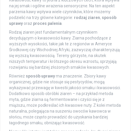
Kwasowość kawy to jedna z kluczowych cech, która wpływa
na jej smak i ogólne wrażenia sensoryczne. Na ten aspekt
parzenia kawy wpływa wiele czynników, które możemy
podzielić na trzy główne kategorie:
rodzaj ziaren
,
sposób
uprawy
oraz
proces palenia
.
Rodzaj ziaren jest fundamentalnym czynnikiem
decydującym o kwasowości kawy. Ziarna pochodzące z
wyższych wysokości, takie jak te z regionów w Ameryce
Środkowej czy Wschodniej Afryki, zazwyczaj charakteryzują
się wyższą kwasowością. Tereny górzyste, na skutek
niższych temperatur i krótszego okresu wzrostu, sprzyjają
rozwijaniu się bardziej złożonych smaków kwasowych.
Również
sposób uprawy
ma znaczenie. Zbiory kawy
organicznej, gdzie nie stosuje się pestycydów, mogą
wykazywać przewagę w kwestii jakości smaku i kwasowości.
Dodatkowo sposób obróbki ziaren – na przykład metoda
myta, gdzie ziarna są fermentowane i czyści się je z
miąższu, może podkreślać ich kwasowe nuty. Z kolei metoda
naturalna, polegająca na suszeniu owoców kawowca w
słońcu, może często prowadzić do uzyskania bardziej
łagodnego smaku, obniżając kwasowość.