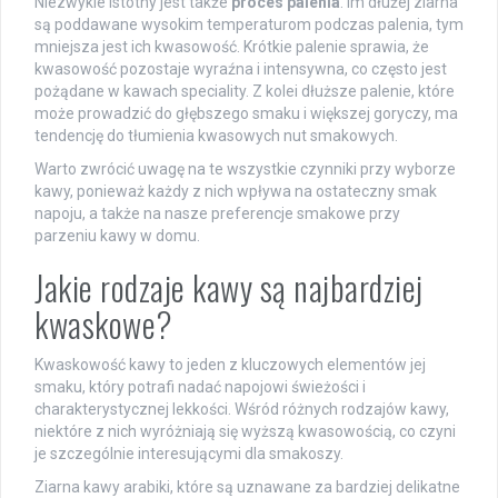
Niezwykle istotny jest także
proces palenia
. Im dłużej ziarna
są poddawane wysokim temperaturom podczas palenia, tym
mniejsza jest ich kwasowość. Krótkie palenie sprawia, że
kwasowość pozostaje wyraźna i intensywna, co często jest
pożądane w kawach speciality. Z kolei dłuższe palenie, które
może prowadzić do głębszego smaku i większej goryczy, ma
tendencję do tłumienia kwasowych nut smakowych.
Warto zwrócić uwagę na te wszystkie czynniki przy wyborze
kawy, ponieważ każdy z nich wpływa na ostateczny smak
napoju, a także na nasze preferencje smakowe przy
parzeniu kawy w domu.
Jakie rodzaje kawy są najbardziej
kwaskowe?
Kwaskowość kawy to jeden z kluczowych elementów jej
smaku, który potrafi nadać napojowi świeżości i
charakterystycznej lekkości. Wśród różnych rodzajów kawy,
niektóre z nich wyróżniają się wyższą kwasowością, co czyni
je szczególnie interesującymi dla smakoszy.
Ziarna kawy arabiki, które są uznawane za bardziej delikatne