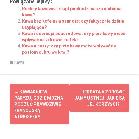
Powiązane Wpisy:
Rośliny kawowca: skąd pochodzi nasza ulubiona
kawa?
Kawa bez kofeiny a senność: czy faktycznie działa
usypiająco?
Kawa i depresja poporodowa: czy picie kawy może
wpływać na zdrowie matek?
Kawa a cukry: czy picie kawy może wpływać na
poziom cukru we krwi?
Kawa
Post
←
KAWIARNIE W
HERBATA A ZDROWIE
navigation
PARYŻU, GDZIE MOŻNA
JAMY USTNEJ: JAKIE SĄ
POCZUĆ PRAWDZIWIE
JEJ KORZYŚCI?
→
FRANCUSKĄ
ATMOSFERĘ