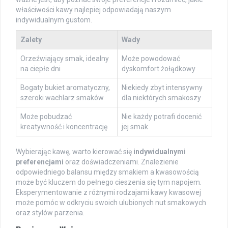
właściwości kawy najlepiej odpowiadają naszym
indywidualnym gustom.
Zalety
Wady
Orzeźwiający smak, idealny
Może powodować
na ciepłe dni
dyskomfort żołądkowy
Bogaty bukiet aromatyczny,
Niekiedy zbyt intensywny
szeroki wachlarz smaków
dla niektórych smakoszy
Może pobudzać
Nie każdy potrafi docenić
kreatywność i koncentrację
jej smak
Wybierając kawę, warto kierować się
indywidualnymi
preferencjami
oraz doświadczeniami. Znalezienie
odpowiedniego balansu między smakiem a kwasowością
może być kluczem do pełnego cieszenia się tym napojem.
Eksperymentowanie z różnymi rodzajami kawy kwasowej
może pomóc w odkryciu swoich ulubionych nut smakowych
oraz stylów parzenia.