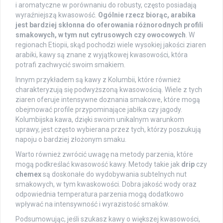
i aromatyczne w porównaniu do robusty, często posiadają
wyraźniejszą kwasowość.
Ogólnie rzecz biorąc, arabika
jest bardziej skłonna do oferowania różnorodnych profili
smakowych, w tym nut cytrusowych czy owocowych
. W
regionach Etiopii, skąd pochodzi wiele wysokiej jakości ziaren
arabiki, kawy są znane z wyjątkowej kwasowości, która
potrafi zachwycić swoim smakiem.
Innym przykładem są kawy z Kolumbii, które również
charakteryzują się podwyższoną kwasowością. Wiele z tych
ziaren oferuje intensywne doznania smakowe, które mogą
obejmować profile przypominające jabłka czy jagody.
Kolumbijska kawa, dzięki swoim unikalnym warunkom
uprawy, jest często wybierana przez tych, którzy poszukują
napoju o bardziej złożonym smaku.
Warto również zwrócić uwagę na metody parzenia, które
mogą podkreślać kwasowość kawy. Metody takie jak
drip
czy
chemex
są doskonałe do wydobywania subtelnych nut
smakowych, w tym kwaskowości. Dobra jakość wody oraz
odpowiednia temperatura parzenia mogą dodatkowo
wpływać na intensywność i wyrazistość smaków.
Podsumowując, jeśli szukasz kawy o większej kwasowości,