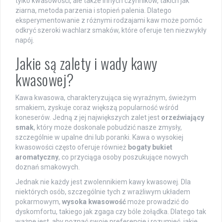
tylko kwasowości, ale także innych czynników, takich jak
ziarna, metoda parzenia i stopień palenia. Dlatego
eksperymentowanie z różnymi rodzajami kaw może pomóc
odkryć szeroki wachlarz smaków, które oferuje ten niezwykły
napój.
Jakie są zalety i wady kawy
kwasowej?
Kawa kwasowa, charakteryzująca się wyraźnym, świeżym
smakiem, zyskuje coraz większą popularność wśród
koneserów. Jedną z jej największych zalet jest
orzeźwiający
smak
, który może doskonale pobudzić nasze zmysły,
szczególnie w upalne dni lub poranki. Kawa o wysokiej
kwasowości często oferuje również
bogaty bukiet
aromatyczny
, co przyciąga osoby poszukujące nowych
doznań smakowych.
Jednak nie każdy jest zwolennikiem kawy kwasowej. Dla
niektórych osób, szczególnie tych z wrażliwym układem
pokarmowym,
wysoka kwasowość
może prowadzić do
dyskomfortu, takiego jak zgaga czy bóle żołądka. Dlatego tak
ważne jest, aby poznać swoje preferencje i rozumieć, jakie