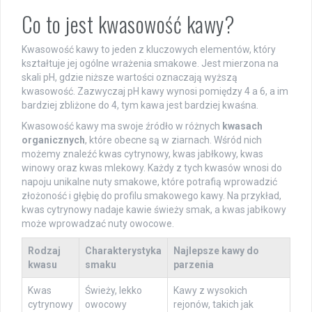
Co to jest kwasowość kawy?
Kwasowość kawy to jeden z kluczowych elementów, który
kształtuje jej ogólne wrażenia smakowe. Jest mierzona na
skali pH, gdzie niższe wartości oznaczają wyższą
kwasowość. Zazwyczaj pH kawy wynosi pomiędzy 4 a 6, a im
bardziej zbliżone do 4, tym kawa jest bardziej kwaśna.
Kwasowość kawy ma swoje źródło w różnych
kwasach
organicznych
, które obecne są w ziarnach. Wśród nich
możemy znaleźć kwas cytrynowy, kwas jabłkowy, kwas
winowy oraz kwas mlekowy. Każdy z tych kwasów wnosi do
napoju unikalne nuty smakowe, które potrafią wprowadzić
złożoność i głębię do profilu smakowego kawy. Na przykład,
kwas cytrynowy nadaje kawie świeży smak, a kwas jabłkowy
może wprowadzać nuty owocowe.
Rodzaj
Charakterystyka
Najlepsze kawy do
kwasu
smaku
parzenia
Kwas
Świeży, lekko
Kawy z wysokich
cytrynowy
owocowy
rejonów, takich jak