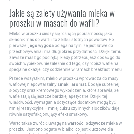
Jakie są zalety używania mleka w
proszku w masach do wafli?
Mleko w proszku cieszy się rosnącą popularnością jako
składnik mas do wafli, i to z kilku istotnych powodów. Po
pierwsze,
jego wygoda
polega na tym, że jest łatwe do
przechowywania i ma długi okres przydatności. Dzięki temu
zawsze masz go pod ręką, kiedy potrzebujesz dodać go do
swoich wypieków, niezależnie od tego, czy robisz wafle na
specjalne okazje, czy codziennie w ramach breakfast menu.
Przede wszystkim, mleko w proszku wprowadza do masy
waflowej niepowtarzalny
smak i aromat
. Dodaje subtelnej
słodyczy oraz kremowego wykończenia, które sprawia, że
wafle stają się jeszcze bardziej apetyczne. Dzięki tej
właściwości, wymagania dotyczące dodatków mogą być
mniej restrykcyjne – mniej cukru czy innych słodzików daje
równie satysfakcjonujący efekt smakowy.
Warto także zwrócić uwagę na
wartości odżywcze
mleka w
proszku. Jest ono bogate w białko, co jest kluczowe dla