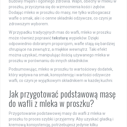
budowy mięśni i ogólnego zdrowia. Wapń, obecny w mleku w
proszku, przyczynia się do wzmocnienia kości i zębów.
Dodając mleko w proszku do masy, nie tylko wzbogacasz
wafle o smak, ale i o cenne składniki odżywcze, co czyni je
zdrowszym wyborem.
W przypadku tradycyjnych mas do wafli, mleko w proszku
może również poprawić
teksturę
wypieków. Dzięki
odpowiednio dobranym proporcjom, wafle stają się bardziej
chrupiące na zewnątrz, a miękkie wewnątrz. Taki efekt
można uzyskać, manipulując ilością używanego mleka w
proszku w porównaniu do innych składników.
Podsumowując, mleko w proszku to wartościowy dodatek,
który wpływa na smak, konsystencję i wartości odżywcze
wafli, co czyni je wyjątkowym składnikiem w każdej kuchni.
Jak przygotować podstawową masę
do wafli z mleka w proszku?
Przygotowanie podstawowej masy do wafli z mleka w
proszku to proces szybki i przyjemny. Aby uzyskać gładką i
kremową konsystencję, potrzebujesz jedynie kilku