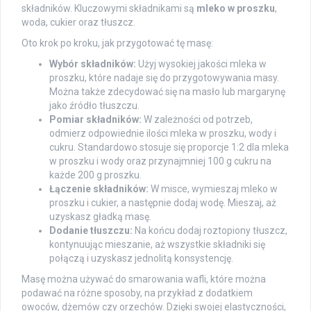
składników. Kluczowymi składnikami są
mleko w proszku
,
woda, cukier oraz tłuszcz.
Oto krok po kroku, jak przygotować tę masę:
Wybór składników:
Użyj wysokiej jakości mleka w
proszku, które nadaje się do przygotowywania masy.
Można także zdecydować się na masło lub margarynę
jako źródło tłuszczu.
Pomiar składników:
W zależności od potrzeb,
odmierz odpowiednie ilości mleka w proszku, wody i
cukru. Standardowo stosuje się proporcje 1:2 dla mleka
w proszku i wody oraz przynajmniej 100 g cukru na
każde 200 g proszku.
Łączenie składników:
W misce, wymieszaj mleko w
proszku i cukier, a następnie dodaj wodę. Mieszaj, aż
uzyskasz gładką masę.
Dodanie tłuszczu:
Na końcu dodaj roztopiony tłuszcz,
kontynuując mieszanie, aż wszystkie składniki się
połączą i uzyskasz jednolitą konsystencję.
Masę można używać do smarowania wafli, które można
podawać na różne sposoby, na przykład z dodatkiem
owoców, dżemów czy orzechów. Dzięki swojej elastyczności,