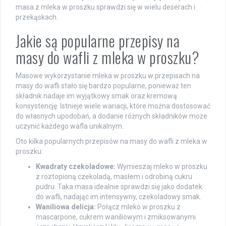
masa z mleka w proszku sprawdzi się w wielu deserach i
przekąskach.
Jakie są popularne przepisy na
masy do wafli z mleka w proszku?
Masowe wykorzystanie mleka w proszku w przepisach na
masy do wafli stało się bardzo popularne, ponieważ ten
składnik nadaje im wyjątkowy smak oraz kremową
konsystencję. Istnieje wiele wariacji, które można dostosować
do własnych upodobań, a dodanie różnych składników może
uczynić każdego wafla unikalnym.
Oto kilka popularnych przepisów na masy do wafli z mleka w
proszku:
Kwadraty czekoladowe:
Wymieszaj mleko w proszku
z roztopioną czekoladą, masłem i odrobiną cukru
pudru. Taka masa idealnie sprawdzi się jako dodatek
do wafli, nadając im intensywny, czekoladowy smak.
Waniliowa delicja:
Połącz mleko w proszku z
mascarpone, cukrem waniliowym i zmiksowanymi