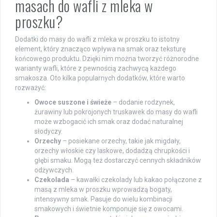
masach do wafli z mleka w
proszku?
Dodatki do masy do wafli z mleka w proszku to istotny
element, który znacząco wpływa na smak oraz teksturę
końcowego produktu. Dzięki nim można tworzyć różnorodne
warianty wafli, które z pewnością zachwycą każdego
smakosza. Oto kilka popularnych dodatków, które warto
rozważyć:
Owoce suszone i świeże
– dodanie rodzynek,
żurawiny lub pokrojonych truskawek do masy do wafli
może wzbogacić ich smak oraz dodać naturalnej
słodyczy.
Orzechy
– posiekane orzechy, takie jak migdały,
orzechy włoskie czy laskowe, dodadzą chrupkości i
głębi smaku. Mogą też dostarczyć cennych składników
odżywczych.
Czekolada
– kawałki czekolady lub kakao połączone z
masą z mleka w proszku wprowadzą bogaty,
intensywny smak. Pasuje do wielu kombinacji
smakowych i świetnie komponuje się z owocami.