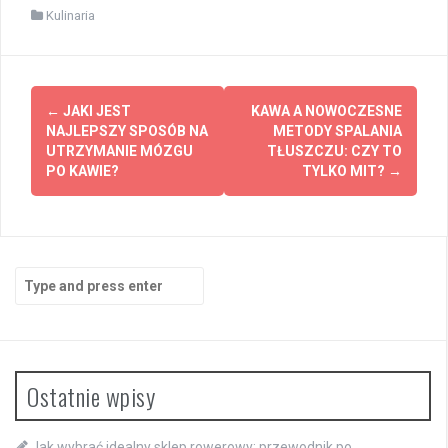
Kulinaria
Post
←
JAKI JEST
KAWA A NOWOCZESNE
navigation
NAJLEPSZY SPOSÓB NA
METODY SPALANIA
UTRZYMANIE MÓZGU
TŁUSZCZU: CZY TO
PO KAWIE?
TYLKO MIT?
→
Search
for:
Ostatnie wpisy
Jak wybrać idealny sklep rowerowy: przewodnik po