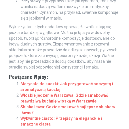
Przyprawy
– przyprawy takie jak cynamon, imbir czy
wanilia nadadzą waflom niezwykle aromatyczny
charakter. Cynamon, na przykład, świetnie komponuje
się z jabłkami w masie.
Wykorzystanie tych dodatków sprawia, że wafle stają się
jeszcze bardziej wyjątkowe. Można je łączyć w dowolny
sposób, tworząc różnorodne kompozycje dostosowane do
indywidualnych gustów. Eksperymentowanie z różnymi
składnikami może prowadzić do odkrycia nowych, pysznych
połączeń, które zachwycą gości przy każdej okazji. Ważne
jest, aby nie przesadzić z ilością dodatków, aby masa nie
straciła swojej odpowiedniej konsystencji i smaku.
Powiązane Wpisy:
Marynata do kaczki: Jak przygotować soczystą i
aromatyczną kaczkę
Włoskie jedzenie Warszawa: Gdzie smakować
prawdziwą kuchnię włoską w Warszawie
Shisha Iława: Gdzie smakować najlepsze shishe w
Iławie?
Wykwintne ciasto: Przepisy na eleganckie i
smaczne ciasta