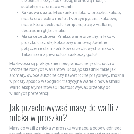
orzechami. Uzyskasz lekką, kremową masę o
subtelnym aromacie wanilii.
Kakaowa uczta:
Mieszanka mleka w proszku, kakao,
masła oraz cukru może stworzyć pyszną, kakaową
masę, która doskonale komponuje się z waflami,
dodając im głębi smaku.
Masa orzechowa:
Zmiksowane orzechy, mleko w
proszku oraz olej kokosowy stanowią świetne
połączenie dla miłośników orzechowych smaków.
Taka masa z pewnością zaskoczy gości!
Możliwości są praktycznie nieograniczone, jeśli chodzi o
tworzenie różnych wariantów. Dodając składniki takie jak
aromaty, owoce suszone czy nawet różne przyprawy, można
w prosty sposób wzbogacić tradycyjne wafle o nowe smaki.
Warto eksperymentować i dostosowywać przepisy do
własnych preferencji.
Jak przechowywać masy do wafli z
mleka w proszku?
Masy do wafli z mleka w proszku wymagają odpowiedniego
przechowywania, aby zachować swoją świeżość oraz smak.